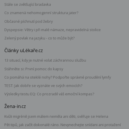
Stále se zvětšující bradavka
Co znamená nehomogenní struktura jater?
Občasné píchnutí pod žebry
Dyspepsie: Větry i při malé námaze, nepravidelná stolice
Zelený povlak na jazyku - co to může být?
Články uLékaře.cz
13 situací, kdy je nutné volat záchrannou službu
Stáhněte si: První pomoc do kapsy
Co pomáhá na oteklé nohy? Podpořte správné proudění lymfy
TEST: Jak dobře se vyznáte ve svých emocích?
Výsledky testu EQ: Co prozradil váš emoční kompas?
Žena-in.cz
Kvůli migréně jsem málem neměla ani děti, svěřuje se Helena
Pět tipů, jak začít dokonalé ráno. Nevynechejte snídani ani protažení