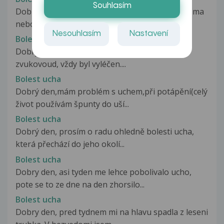
Souhlasím
Dobrý den,přibližně 2 roky nepravidelně ať je zima
nebo teplo mě trápí bolest...
Nesouhlasím
Nastavení
Bolest ucha
Dobrý den, Před asi 7 lety jsem měla 2x zánět
zvukovoud, vždy byl vyléčen....
Bolest ucha
Dobrý den,mám problém s uchem,při potápění(celý
život používám špunty do uší...
Bolest ucha
Dobrý den, prosím o radu ohledně bolesti ucha,
která přechází do jeho okolí...
Bolest ucha
Dobry den, asi tyden me lehce pobolivalo ucho,
pote se to ze dne na den zhorsilo...
Bolest ucha
Dobry den, pred tydnem mi na hlavu spadla z leseni