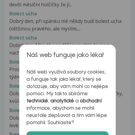
devíti měsíční holčičky že jí...
Bolest ucha
Dobrý den, při spánku mě někdy budí bolest ucha
(většinou pravého, ale myslím,...
Bolest ucha
Dobrý den. Minulé pondělí jsem cítila že jsem
nachlazená nicméně jsem vyšlápla...
Náš web funguje jako lékař
Bolest ucha
Prosím o radu ohledně bolesti ucha. Již asi dva
Náš web využívá soubory cookies,
týdny mě bolí levé ucho. Není...
a funguje tak jako lékař, který se
Bolest ucha
dotazuje, aby vám mohl co nejlépe
Dobrý den, ve čtvrtek jsem byla u obvodní lékařky,
pomoci. My takto sbíráme
kvůli bolesti levého ucha...
technické
,
analytické
a
obchodní
informace, abychom se mohli
Bolest ucha
neustále zlepšovat a tím vám lépe
Dobrý den. Trápí mě delší dobu zalehlé ucho
pomohli. Souhlasíte?
levé.Od r.2005 mám šelesty v uchu...
Bolest ucha