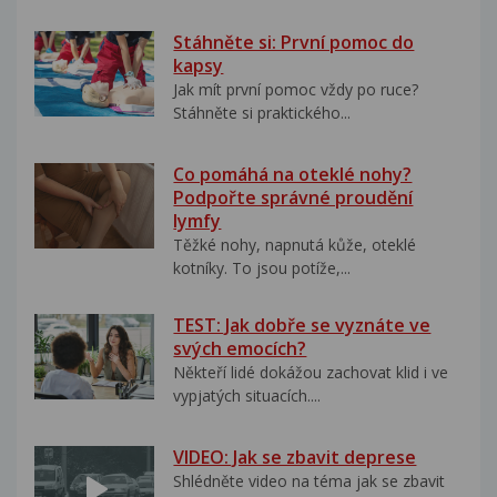
Stáhněte si: První pomoc do
kapsy
Jak mít první pomoc vždy po ruce?
Stáhněte si praktického...
Co pomáhá na oteklé nohy?
Podpořte správné proudění
lymfy
Těžké nohy, napnutá kůže, oteklé
kotníky. To jsou potíže,...
TEST: Jak dobře se vyznáte ve
svých emocích?
Někteří lidé dokážou zachovat klid i ve
vypjatých situacích....
VIDEO: Jak se zbavit deprese
Shlédněte video na téma jak se zbavit