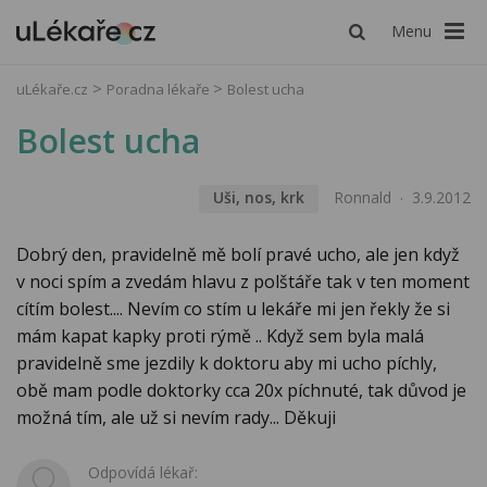
Menu
uLékaře.cz
Poradna lékaře
Bolest ucha
Bolest ucha
Uši, nos, krk
Ronnald
3.9.2012
Dobrý den, pravidelně mě bolí pravé ucho, ale jen když
v noci spím a zvedám hlavu z polštáře tak v ten moment
cítím bolest.... Nevím co stím u lekáře mi jen řekly že si
mám kapat kapky proti rýmě .. Když sem byla malá
pravidelně sme jezdily k doktoru aby mi ucho píchly,
obě mam podle doktorky cca 20x píchnuté, tak důvod je
možná tím, ale už si nevím rady... Děkuji
Odpovídá lékař: