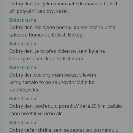
Dobrý den, Již týden mám nateklé mandle, bolest
při polykání, teploty, kašel....
Bolest ucha
Dobrý den. Asi týden pocituji kolem levého ucha
takovou tlumenou bolest. Nekdy...
Bolest ucha
Dobry den, je to přes týden co jsem byla na
chirurgii s osmičkou. Bolest zubu...
Bolest ucha
Dobrý den,dva dny mám bolest v levém
uchu,nastalo to po saunování.Mám ho
zalehlé,píská...
Bolest ucha
Dobrý den, potřebuju poradit.V čerá 25.6 mi začalo
ráno bolet levé ucho ale...
Bolest ucha
Dobrý večer chtěla jsem se zeptat jak poznámu u