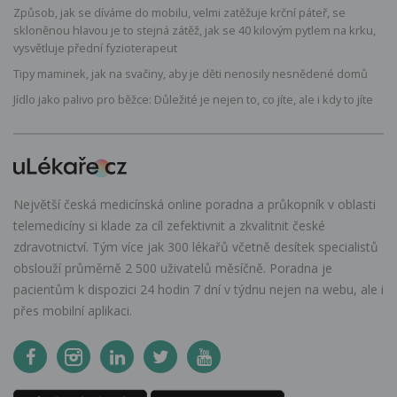
Způsob, jak se díváme do mobilu, velmi zatěžuje krční páteř, se
skloněnou hlavou je to stejná zátěž, jak se 40 kilovým pytlem na krku,
vysvětluje přední fyzioterapeut
Tipy maminek, jak na svačiny, aby je děti nenosily nesnědené domů
Jídlo jako palivo pro běžce: Důležité je nejen to, co jíte, ale i kdy to jíte
Největší česká medicínská online poradna a průkopník v oblasti
telemedicíny si klade za cíl zefektivnit a zkvalitnit české
zdravotnictví. Tým více jak 300 lékařů včetně desítek specialistů
obslouží průměrně 2 500 uživatelů měsíčně. Poradna je
pacientům k dispozici 24 hodin 7 dní v týdnu nejen na webu, ale i
přes mobilní aplikaci.