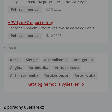
Dobrý den, manželka po xx letech přivezla z Východu...
Pohlavní nemoci
5.10.2023
HPV typ 52 u partnerky
Dobrý deň prajem. Prosím Vás ako sa dá vyliečiť vírus...
Pohlavní nemoci
5.10.2023
NEMOCI
Kašel
Alergie
Alkoholismus
Analgetika
Angína
Antibiotika
Antidepresiva
Antihistaminika
Antikoncepce
Antivirotika
Katalog nemocí a vyšetření
Z poradny uLékaře.cz