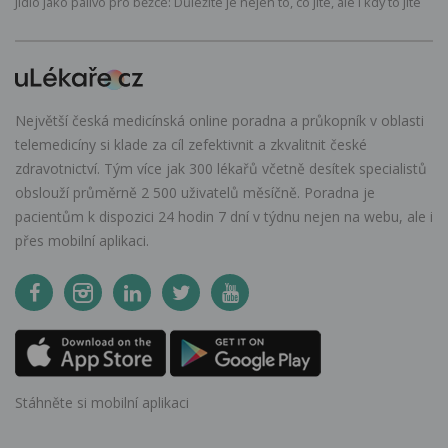
Jídlo jako palivo pro běžce: Důležité je nejen to, co jíte, ale i kdy to jíte
Největší česká medicínská online poradna a průkopník v oblasti
telemedicíny si klade za cíl zefektivnit a zkvalitnit české
zdravotnictví. Tým více jak 300 lékařů včetně desítek specialistů
obslouží průměrně 2 500 uživatelů měsíčně. Poradna je
pacientům k dispozici 24 hodin 7 dní v týdnu nejen na webu, ale i
přes mobilní aplikaci.
Stáhněte si mobilní aplikaci