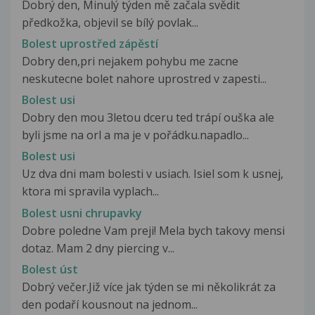
Dobrý den, Minulý týden mě začala svědit
předkožka, objevil se bílý povlak...
Bolest uprostřed zápěstí
Dobry den,pri nejakem pohybu me zacne
neskutecne bolet nahore uprostred v zapesti...
Bolest usi
Dobry den mou 3letou dceru ted trápí ouška ale
byli jsme na orl a ma je v pořádku.napadlo...
Bolest usi
Uz dva dni mam bolesti v usiach. Isiel som k usnej,
ktora mi spravila vyplach...
Bolest usni chrupavky
Dobre poledne Vam preji! Mela bych takovy mensi
dotaz. Mam 2 dny piercing v...
Bolest úst
Dobrý večer.Již více jak týden se mi několikrát za
den podaří kousnout na jednom...