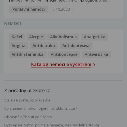
Dobrý deň prajem. Prosím Vás ako sa dá vyliečiť vírus...
Pohlavní nemoci
5.10.2023
NEMOCI
Kašel
Alergie
Alkoholismus
Analgetika
Angína
Antibiotika
Antidepresiva
Antihistaminika
Antikoncepce
Antivirotika
Katalog nemocí a vyšetření
Z poradny uLékaře.cz
Stále se zvětšující bradavka
Co znamená nehomogenní struktura jater?
Občasné píchnutí pod žebry
Dyspepsie: Větry i při malé námaze, nepravidelná stolice