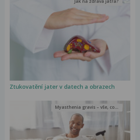
Jak na zdravá játra?
Ztukovatění jater v datech a obrazech
Myasthenia gravis – vše, co...