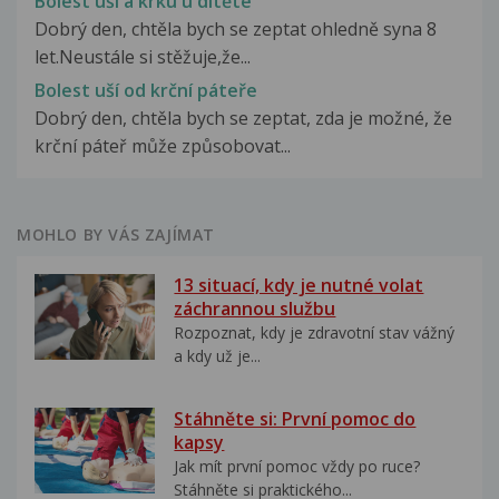
Bolest uší a krku u dítěte
Dobrý den, chtěla bych se zeptat ohledně syna 8
let.Neustále si stěžuje,že...
Bolest uší od krční páteře
Dobrý den, chtěla bych se zeptat, zda je možné, že
krční páteř může způsobovat...
MOHLO BY VÁS ZAJÍMAT
13 situací, kdy je nutné volat
záchrannou službu
Rozpoznat, kdy je zdravotní stav vážný
a kdy už je...
Stáhněte si: První pomoc do
kapsy
Jak mít první pomoc vždy po ruce?
Stáhněte si praktického...