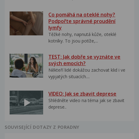
Co pomáhá na oteklé nohy?
Podpořte správné proudění
lymfy
Těžké nohy, napnutá kůže, oteklé
kotníky. To jsou potíže,...
TEST: Jak dobře se vyznáte ve
svých emocích?
Někteří lidé dokážou zachovat klid i ve
vypjatých situacích....
VIDEO: Jak se zbavit deprese
Shlédněte video na téma jak se zbavit
deprese..
SOUVISEJÍCÍ DOTAZY Z PORADNY