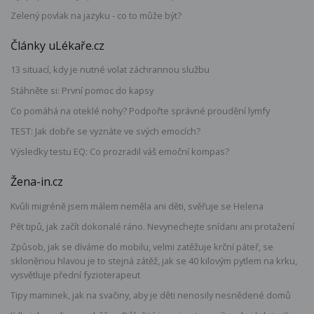
Zelený povlak na jazyku - co to může být?
Články uLékaře.cz
13 situací, kdy je nutné volat záchrannou službu
Stáhněte si: První pomoc do kapsy
Co pomáhá na oteklé nohy? Podpořte správné proudění lymfy
TEST: Jak dobře se vyznáte ve svých emocích?
Výsledky testu EQ: Co prozradil váš emoční kompas?
Žena-in.cz
Kvůli migréně jsem málem neměla ani děti, svěřuje se Helena
Pět tipů, jak začít dokonalé ráno. Nevynechejte snídani ani protažení
Způsob, jak se díváme do mobilu, velmi zatěžuje krční páteř, se
skloněnou hlavou je to stejná zátěž, jak se 40 kilovým pytlem na krku,
vysvětluje přední fyzioterapeut
Tipy maminek, jak na svačiny, aby je děti nenosily nesnědené domů