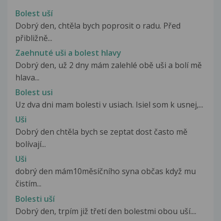
Bolest uší
Dobrý den, chtěla bych poprosit o radu. Před
přibližně...
Zaehnuté uši a bolest hlavy
Dobrý den, už 2 dny mám zalehlé obě uši a bolí mě
hlava...
Bolest usi
Uz dva dni mam bolesti v usiach. Isiel som k usnej,...
Uši
Dobrý den chtěla bych se zeptat dost často mě
bolívají...
Uši
dobrý den mám10měsíčního syna občas když mu
čistím...
Bolesti uší
Dobrý den, trpím již třetí den bolestmi obou uší....