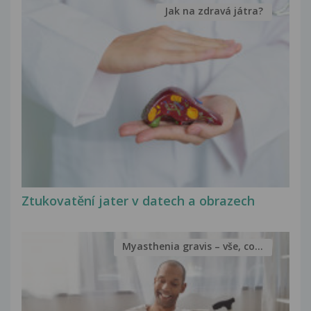
Jak na zdravá játra?
Ztukovatění jater v datech a obrazech
Myasthenia gravis – vše, co...