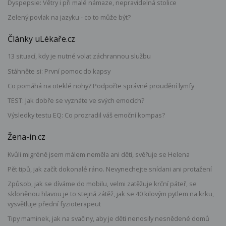
Dyspepsie: Větry i při malé námaze, nepravidelná stolice
Zelený povlak na jazyku - co to může být?
Články uLékaře.cz
13 situací, kdy je nutné volat záchrannou službu
Stáhněte si: První pomoc do kapsy
Co pomáhá na oteklé nohy? Podpořte správné proudění lymfy
TEST: Jak dobře se vyznáte ve svých emocích?
Výsledky testu EQ: Co prozradil váš emoční kompas?
Žena-in.cz
Kvůli migréně jsem málem neměla ani děti, svěřuje se Helena
Pět tipů, jak začít dokonalé ráno. Nevynechejte snídani ani protažení
Způsob, jak se díváme do mobilu, velmi zatěžuje krční páteř, se
skloněnou hlavou je to stejná zátěž, jak se 40 kilovým pytlem na krku,
vysvětluje přední fyzioterapeut
Tipy maminek, jak na svačiny, aby je děti nenosily nesnědené domů