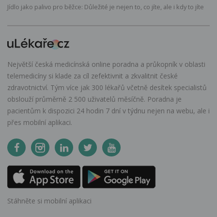
Jídlo jako palivo pro běžce: Důležité je nejen to, co jíte, ale i kdy to jíte
Největší česká medicínská online poradna a průkopník v oblasti
telemedicíny si klade za cíl zefektivnit a zkvalitnit české
zdravotnictví. Tým více jak 300 lékařů včetně desítek specialistů
obslouží průměrně 2 500 uživatelů měsíčně. Poradna je
pacientům k dispozici 24 hodin 7 dní v týdnu nejen na webu, ale i
přes mobilní aplikaci.
Stáhněte si mobilní aplikaci