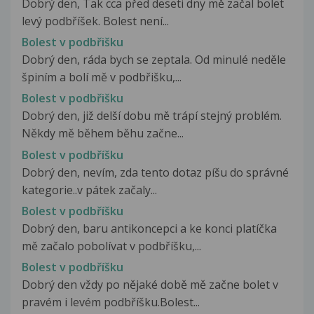
Dobrý den, Tak cca před deseti dny mě začal bolet
levý podbříšek. Bolest není...
Bolest v podbřišku
Dobrý den, ráda bych se zeptala. Od minulé neděle
špiním a bolí mě v podbřišku,...
Bolest v podbřišku
Dobrý den, již delší dobu mě trápí stejný problém.
Někdy mě během běhu začne...
Bolest v podbříšku
Dobrý den, nevím, zda tento dotaz píšu do správné
kategorie..v pátek začaly...
Bolest v podbříšku
Dobrý den, baru antikoncepci a ke konci platíčka
mě začalo pobolívat v podbříšku,...
Bolest v podbříšku
Dobrý den vždy po nějaké době mě začne bolet v
pravém i levém podbříšku.Bolest...