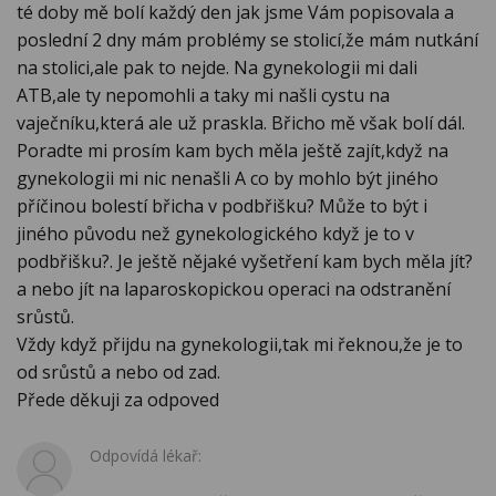
té doby mě bolí každý den jak jsme Vám popisovala a
poslední 2 dny mám problémy se stolicí,že mám nutkání
na stolici,ale pak to nejde. Na gynekologii mi dali
ATB,ale ty nepomohli a taky mi našli cystu na
vaječníku,která ale už praskla. Břicho mě však bolí dál.
Poradte mi prosím kam bych měla ještě zajít,když na
gynekologii mi nic nenašli A co by mohlo být jiného
příčinou bolestí břicha v podbřišku? Může to být i
jiného původu než gynekologického když je to v
podbřišku?. Je ještě nějaké vyšetření kam bych měla jít?
a nebo jít na laparoskopickou operaci na odstranění
srůstů.
Vždy když přijdu na gynekologii,tak mi řeknou,že je to
od srůstů a nebo od zad.
Přede děkuji za odpoved
Odpovídá lékař: