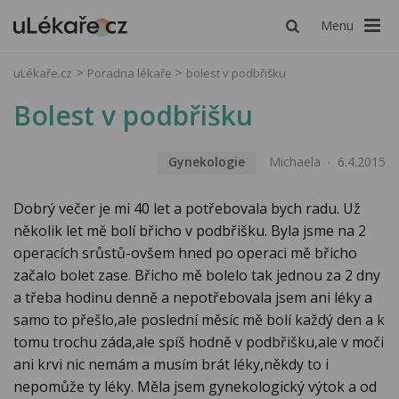
Menu
uLékaře.cz
Poradna lékaře
bolest v podbřišku
Bolest v podbřišku
Gynekologie
Michaela
6.4.2015
Dobrý večer je mi 40 let a potřebovala bych radu. Už
několik let mě bolí břicho v podbřišku. Byla jsme na 2
operacích srůstů-ovšem hned po operaci mě břicho
začalo bolet zase. Břicho mě bolelo tak jednou za 2 dny
a třeba hodinu denně a nepotřebovala jsem ani léky a
samo to přešlo,ale poslední měsíc mě bolí každý den a k
tomu trochu záda,ale spíš hodně v podbřišku,ale v moči
ani krvi nic nemám a musím brát léky,někdy to i
nepomůže ty léky. Měla jsem gynekologický výtok a od