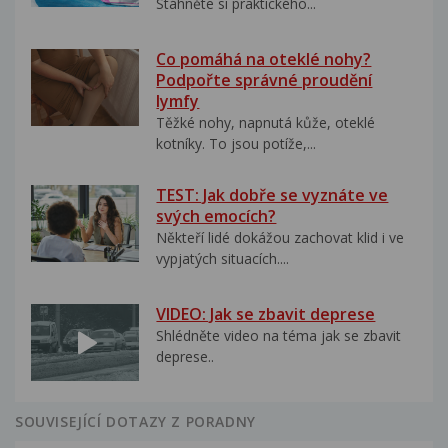
Stáhněte si praktického...
Co pomáhá na oteklé nohy?
Podpořte správné proudění
lymfy
Těžké nohy, napnutá kůže, oteklé
kotníky. To jsou potíže,...
TEST: Jak dobře se vyznáte ve
svých emocích?
Někteří lidé dokážou zachovat klid i ve
vypjatých situacích....
VIDEO: Jak se zbavit deprese
Shlédněte video na téma jak se zbavit
deprese..
SOUVISEJÍCÍ DOTAZY Z PORADNY