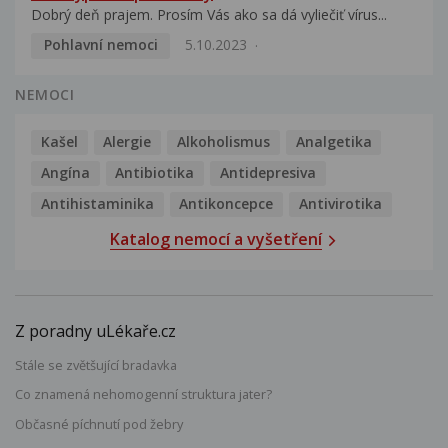
Dobrý deň prajem. Prosím Vás ako sa dá vyliečiť vírus...
Pohlavní nemoci
5.10.2023
NEMOCI
Kašel
Alergie
Alkoholismus
Analgetika
Angína
Antibiotika
Antidepresiva
Antihistaminika
Antikoncepce
Antivirotika
Katalog nemocí a vyšetření
Z poradny uLékaře.cz
Stále se zvětšující bradavka
Co znamená nehomogenní struktura jater?
Občasné píchnutí pod žebry