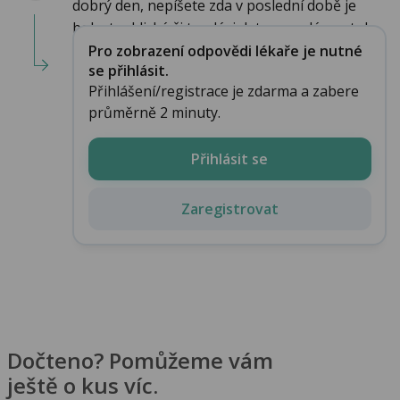
dobrý den, nepíšete zda v poslední době je
bolest cyklická či trvalá, jak to vypadá se stol...
Pro zobrazení odpovědi lékaře je nutné
se přihlásit.
Přihlášení/registrace je zdarma a zabere
průměrně 2 minuty.
Přihlásit se
Zaregistrovat
Dočteno? Pomůžeme vám
ještě o kus víc.