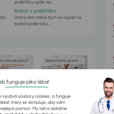
podbříšku spíše na...
Bolest v podbřišku
tli
Dobrý den chtěla bych se zeptat na
bolesti podbrisku...
na zdravá játra?
Myasthenia gravis – vše, co...
b funguje jako lékař
kovatění
Inovativní
 využívá soubory cookies, a funguje
 lékař, který se dotazuje, aby vám
r v datech a
léčba
 nejlépe pomoci. My takto sbíráme