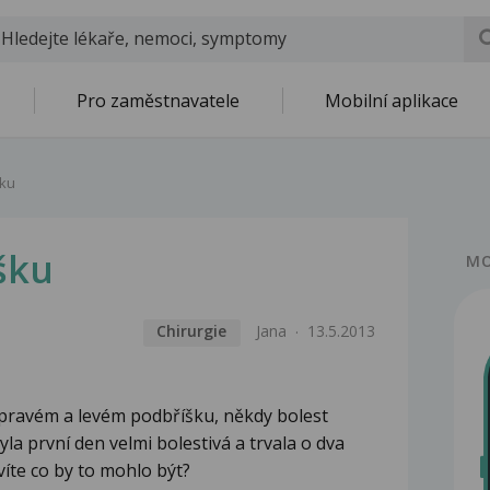
Pro zaměstnavatele
Mobilní aplikace
šku
šku
MO
Chirurgie
Jana
13.5.2013
v pravém a levém podbříšku, někdy bolest
yla první den velmi bolestivá a trvala o dva
íte co by to mohlo být?