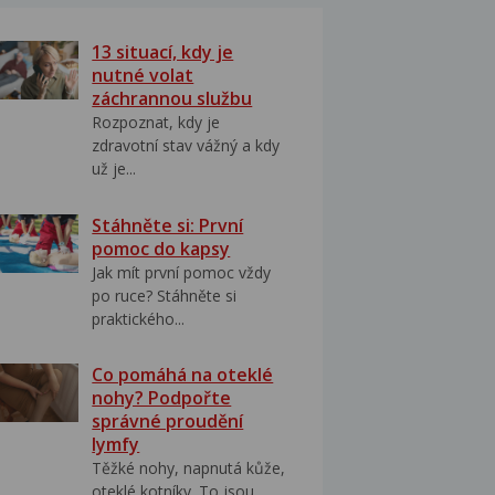
13 situací, kdy je
nutné volat
záchrannou službu
Rozpoznat, kdy je
zdravotní stav vážný a kdy
už je...
Stáhněte si: První
pomoc do kapsy
Jak mít první pomoc vždy
po ruce? Stáhněte si
praktického...
Co pomáhá na oteklé
nohy? Podpořte
správné proudění
lymfy
Těžké nohy, napnutá kůže,
oteklé kotníky. To jsou