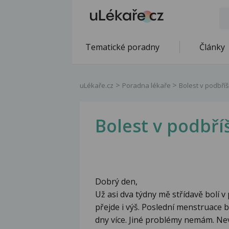
Tematické poradny
Články
uLékaře.cz
Poradna lékaře
Bolest v podbří
Bolest v podbří
Dobrý den,
Už asi dva týdny mě střídavě bolí 
přejde i výš. Poslední menstruace b
dny více. Jiné problémy nemám. Nev