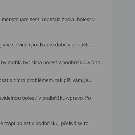
 menstruace sem ji dostala znovu bolest v
 jsme se viděli po dlouhé době v pondělí...
y mohla být silná bolest v podbříšku...včera...
t s tímto problěmem, tak píši vám. Je...
avidelnou bolestí v podbřišku-vpravo. Po
 trápí bolest v podbříšku, přelívá se to