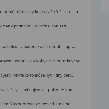
 už mě trápí tlaky,bolesti až křeče v celem...
í tlak v podbřišku,přibližně v oblasti
pi bolesti v podbrisku pri ohnuti, napr....
pravem podbrisku jakoby prechodne kdyz se...
jestli nevíte co to může být 4 dny beru...
a a začaly se mi objevovat potíže. Mívám...
y jsem Vás poprosit o odpověd, k mému