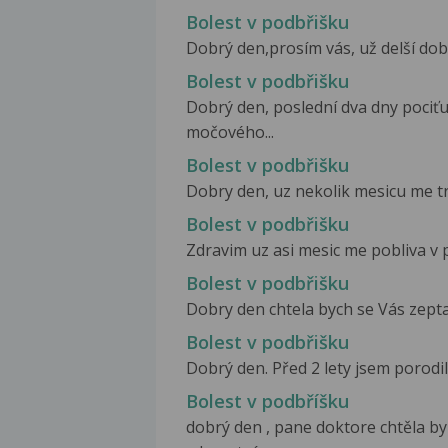
Bolest v podbřišku
Dobrý den,prosím vás, už delší dobu
Bolest v podbřišku
Dobrý den, poslední dva dny pociťuj
močového...
Bolest v podbřišku
Dobry den, uz nekolik mesicu me tra
Bolest v podbřišku
Zdravim uz asi mesic me pobliva v 
Bolest v podbřišku
Dobry den chtela bych se Vás zeptat 
Bolest v podbřišku
Dobrý den. Před 2 lety jsem porodil
Bolest v podbříšku
dobrý den , pane doktore chtěla b