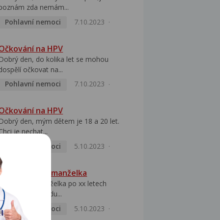
poznám zda nemám...
Pohlavní nemoci
7.10.2023
Očkování na HPV
Dobrý den, do kolika let se mohou
dospělí očkovat na...
Pohlavní nemoci
7.10.2023
Očkování na HPV
Dobrý den, mým dětem je 18 a 20 let.
Chci je nechat...
Pohlavní nemoci
5.10.2023
HPV pozitivní manželka
Dobrý den, manželka po xx letech
přivezla z Východu...
Pohlavní nemoci
5.10.2023