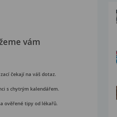
žeme vám
izací čekají na váš dotaz.
nci s chytrým kalendářem.
a ověřené tipy od lékařů.