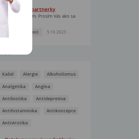
HPV typ 52 u partnerky
Dobrý deň prajem. Prosím Vás ako sa
dá vyliečiť vírus...
Pohlavní nemoci
5.10.2023
MOCI
Kašel
Alergie
Alkoholismus
Analgetika
Angína
Antibiotika
Antidepresiva
Antihistaminika
Antikoncepce
Antivirotika