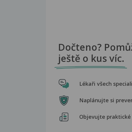
Dočteno? Pomů
ještě o kus víc.
Lékaři všech special
Naplánujte si preve
Objevujte praktické 