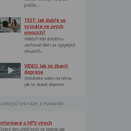
potíže,...
TEST: Jak dobře se
vyznáte ve svých
emocích?
Někteří lidé dokážou
zachovat klid i ve vypjatých
situacích....
VIDEO: Jak se zbavit
deprese
Shlédněte video na téma
jak se zbavit deprese..
UVISEJÍCÍ DOTAZY Z PORADNY
Informace o HPV virech
Dobrý den,chtěl bych se zeptat,jak