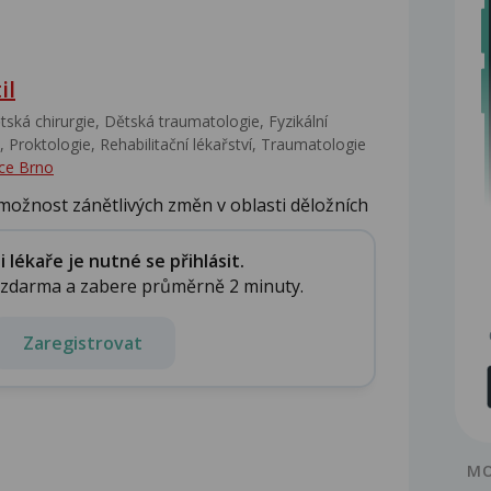
il
ská chirurgie, Dětská traumatologie, Fyzikální
 Proktologie, Rehabilitační lékařství‎, Traumatologie
ce Brno
je možnost zánětlivých změn v oblasti děložních
lékaře je nutné se přihlásit.
e zdarma a zabere průměrně 2 minuty.
Zaregistrovat
MO