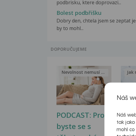
podbrisku, ktere doprovazi...
Bolest podbřišku
Dobry den, chtela jsem se zeptat jes
by to mohl...
DOPORUČUJEME
Nevolnost nemusí být nutnou...
Jak 
Náš we
PODCAST: Proč
Ztu
Náš web
tak jako
byste se s
jate
mohl co