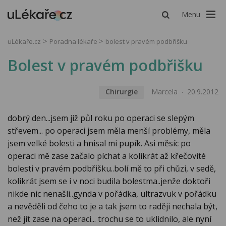
Menu
uLékaře.cz
Poradna lékaře
bolest v pravém podbřišku
Bolest v pravém podbřišku
Chirurgie
Marcela
20.9.2012
dobrý den...jsem již půl roku po operaci se slepým
střevem... po operaci jsem měla menší problémy, měla
jsem velké bolesti a hnisal mi pupík. Asi měsíc po
operaci mě zase začalo píchat a kolikrát až křečovité
bolesti v pravém podbřišku..bolí mě to při chůzi, v sedě,
kolikrát jsem se i v noci budila bolestma..jenže doktoři
nikde nic nenašli..gynda v pořádka, ultrazvuk v pořádku
a nevěděli od čeho to je a tak jsem to raději nechala být,
než jít zase na operaci... trochu se to uklidnilo, ale nyní