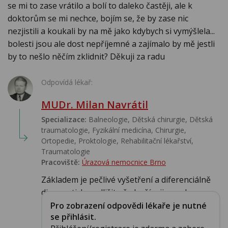
se mi to zase vrátilo a bolí to daleko častěji, ale k
doktorům se mi nechce, bojím se, že by zase nic
nezjistili a koukali by na mě jako kdybych si vymýšlela...
bolesti jsou ale dost nepříjemné a zajímalo by mě jestli
by to nešlo něčím zklidnit? Děkuji za radu
Odpovídá lékař:
MUDr. Milan Navrátil
Specializace:
Balneologie, Dětská chirurgie, Dětská
traumatologie, Fyzikální medicína, Chirurgie,
Ortopedie, Proktologie, Rehabilitační lékařství‎,
Traumatologie
Pracoviště:
Úrazová nemocnice Brno
Základem je pečlivé vyšetření a diferenciálně
diagnosticky, odlišit především jinou chor...
Pro zobrazení odpovědi lékaře je nutné
se přihlásit.