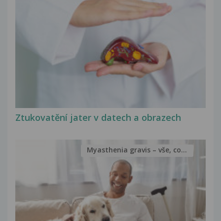
Ztukovatění jater v datech a obrazech
Myasthenia gravis – vše, co...