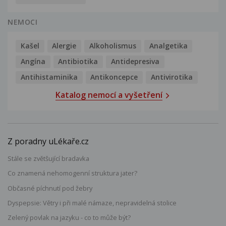
NEMOCI
Kašel
Alergie
Alkoholismus
Analgetika
Angína
Antibiotika
Antidepresiva
Antihistaminika
Antikoncepce
Antivirotika
Katalog nemocí a vyšetření
Z poradny uLékaře.cz
Stále se zvětšující bradavka
Co znamená nehomogenní struktura jater?
Občasné píchnutí pod žebry
Dyspepsie: Větry i při malé námaze, nepravidelná stolice
Zelený povlak na jazyku - co to může být?