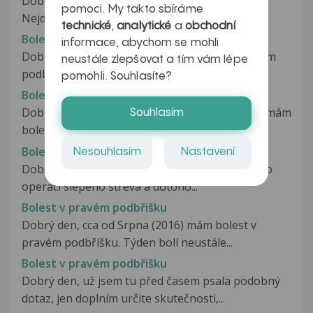
Dobrý den už pár dní mě bolí pravý podbříšek.
pomoci. My takto sbíráme
Nejdřív jsem si myslela že to...
technické
,
analytické
a
obchodní
Bolest v pravém podbřišku
informace, abychom se mohli
Dobrý den, již nějaký čas mně pobolívá v pravém
neustále zlepšovat a tím vám lépe
podbřišku. Jsem půl roku po...
pomohli. Souhlasíte?
Bolest v pravém podbříšku
Dobrý den, chtěla bych se zeptat, již od neděle mám
Souhlasím
bolesti v pravém podbříšku....
Bolest v pravém podbřišku
Nesouhlasím
Nastavení
Dobrý den .. chtěla bych se zeptat jsem měsíc po
operaci slepého střeva a dotoho...
Bolest v pravém podbřišku
Dobrý den, cca od Srpna (2016) mám bolest v
pravém podbříšku. Týden bolí neustále...
Bolest v pravém podbřišku
Dobrý den, už jsem tu před časem psala podobný
dotaz, jen doplním určite skutečnosti,...