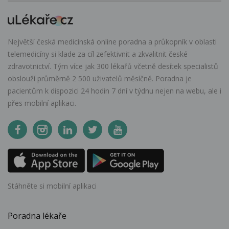
Největší česká medicínská online poradna a průkopník v oblasti
telemedicíny si klade za cíl zefektivnit a zkvalitnit české
zdravotnictví. Tým více jak 300 lékařů včetně desítek specialistů
obslouží průměrně 2 500 uživatelů měsíčně. Poradna je
pacientům k dispozici 24 hodin 7 dní v týdnu nejen na webu, ale i
přes mobilní aplikaci.
Stáhněte si mobilní aplikaci
Poradna lékaře