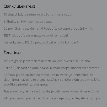
Články uLékaře.cz
13 situací, kdy je nutné volat záchrannou službu
Stáhněte si: První pomoc do kapsy
Co pomáhá na oteklé nohy? Podpořte správné proudění lymfy
TEST: Jak dobře se vyznáte ve svých emocích?
Výsledky testu EQ: Co prozradil váš emoční kompas?
Žena-in.cz
Kvůli migréně jsem málem neměla ani děti, svěřuje se Helena
Pět tipů, jak začít dokonalé ráno. Nevynechejte snídani ani protažení
Způsob, jak se díváme do mobilu, velmi zatěžuje krční páteř, se
skloněnou hlavou je to stejná zátěž, jak se 40 kilovým pytlem na krku,
vysvětluje přední fyzioterapeut
Tipy maminek, jak na svačiny, aby je děti nenosily nesnědené domů
Jídlo jako palivo pro běžce: Důležité je nejen to, co jíte, ale i kdy to jíte