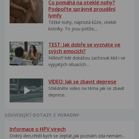
Co pomáhá na oteklé nohy?
Podpořte správné proudění
lymfy
Těžké nohy, napnutá kůže, oteklé
kotníky. To jsou potíže,...
TEST: Jak dobře se vyznáte ve
svých emocích?
Někteří lidé dokážou zachovat klid i ve
vypjatých situacích....
VIDEO: Jak se zbavit deprese
Shlédněte video na téma jak se zbavit
deprese..
SOUVISEJÍCÍ DOTAZY Z PORADNY
Informace o HPV virech
Dobrý den,chtěl bych se zeptat,jak poznám zda nemám...