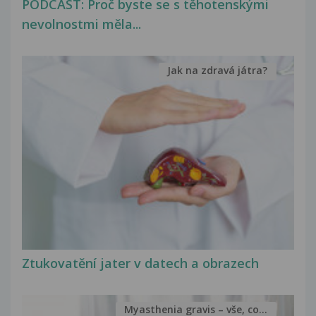
PODCAST: Proč byste se s těhotenskými
nevolnostmi měla...
Jak na zdravá játra?
Ztukovatění jater v datech a obrazech
Myasthenia gravis – vše, co...