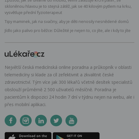
skloněnou hlavou je to stejná zátěž, jak se 40 kilovým pytlem na krku,
vysvětluje přední fyzioterapeut
Tipy maminek, jak na svačiny, aby je děti nenosily nesnědené domů
Jídlo jako palivo pro běžce: Důležité je nejen to, co jíte, ale i kdy to jíte
Největší česká medicínská online poradna a průkopník v oblasti
telemedicíny si klade za cíl zefektivnit a zkvalitnit české
zdravotnictví. Tým více jak 300 lékařů včetně desítek specialistů
obslouží průměrně 2 500 uživatelů měsíčně. Poradna je
pacientům k dispozici 24 hodin 7 dní v týdnu nejen na webu, ale i
přes mobilní aplikaci.