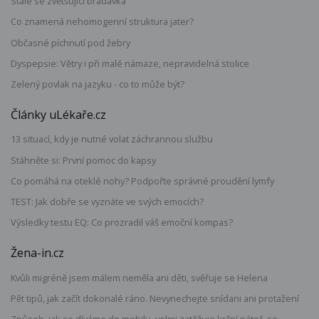
Stále se zvětšující bradavka
Co znamená nehomogenní struktura jater?
Občasné píchnutí pod žebry
Dyspepsie: Větry i při malé námaze, nepravidelná stolice
Zelený povlak na jazyku - co to může být?
Články uLékaře.cz
13 situací, kdy je nutné volat záchrannou službu
Stáhněte si: První pomoc do kapsy
Co pomáhá na oteklé nohy? Podpořte správné proudění lymfy
TEST: Jak dobře se vyznáte ve svých emocích?
Výsledky testu EQ: Co prozradil váš emoční kompas?
Žena-in.cz
Kvůli migréně jsem málem neměla ani děti, svěřuje se Helena
Pět tipů, jak začít dokonalé ráno. Nevynechejte snídani ani protažení
Způsob, jak se díváme do mobilu, velmi zatěžuje krční páteř, se