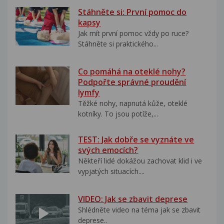
Stáhněte si: První pomoc do
kapsy
Jak mít první pomoc vždy po ruce?
Stáhněte si praktického...
Co pomáhá na oteklé nohy?
Podpořte správné proudění
lymfy
Těžké nohy, napnutá kůže, oteklé
kotníky. To jsou potíže,...
TEST: Jak dobře se vyznáte ve
svých emocích?
Někteří lidé dokážou zachovat klid i ve
vypjatých situacích....
VIDEO: Jak se zbavit deprese
Shlédněte video na téma jak se zbavit
deprese..