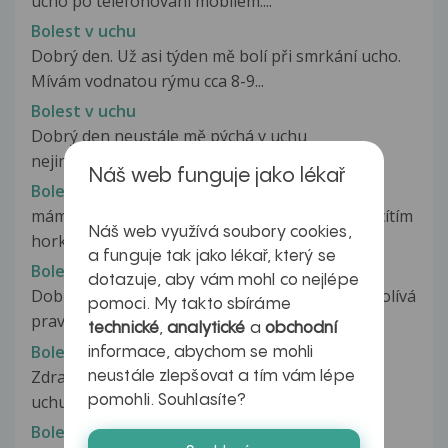
ucho po telefonování mobilem....
Bolest v uchu
Dobrý den. Už asi týden mě bolí při smrkání ucho.
Mívám vodnatou rýmu cca 8-9...
Bolest v uchu
Dobrý den neustále mě pýchá v uchu
nejintenzivnější bolest je večer nemůžu spát...
Náš web funguje jako lékař
Bolest v uchu
mám zalehlé ucho,na omak citlivé. kolem ucha cítím
Náš web využívá soubory cookies,
horkost,včera jsem si koupil...
a funguje tak jako lékař, který se
Bolest v uchu
dotazuje, aby vám mohl co nejlépe
Dobrý den mám dotaz. Už několik dní mne pobolívá
pomoci. My takto sbíráme
pravé ucho. Zjistila jsem to...
technické
,
analytické
a
obchodní
Bolest v uchu
informace, abychom se mohli
Zdravím, od včerejšího večera mě bodá v levém
neustále zlepšovat a tím vám lépe
uchu. Bolí to hlavně když polykám...
pomohli. Souhlasíte?
Bolest v uchu