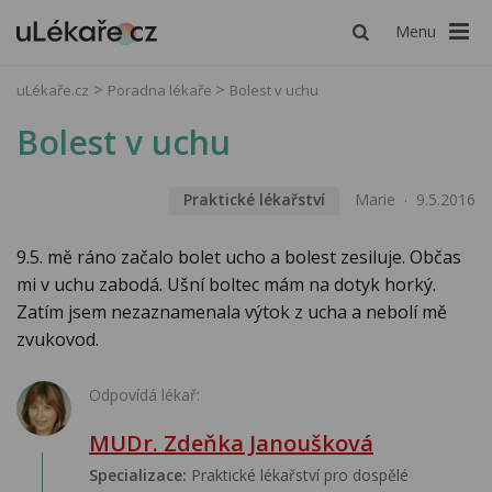
Menu
uLékaře.cz
Poradna lékaře
Bolest v uchu
Bolest v uchu
Praktické lékařství
Marie
9.5.2016
9.5. mě ráno začalo bolet ucho a bolest zesiluje. Občas
mi v uchu zabodá. Ušní boltec mám na dotyk horký.
Zatím jsem nezaznamenala výtok z ucha a nebolí mě
zvukovod.
Odpovídá lékař:
MUDr. Zdeňka Janoušková
Specializace:
Praktické lékařství pro dospělé