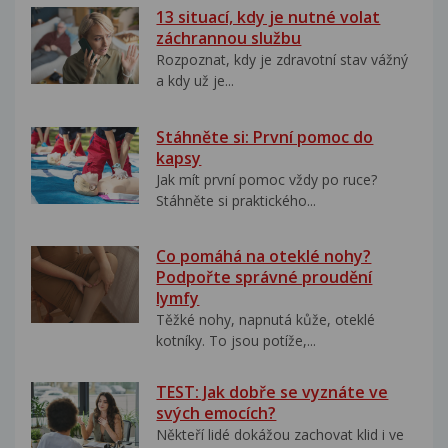
13 situací, kdy je nutné volat
záchrannou službu
Rozpoznat, kdy je zdravotní stav vážný
a kdy už je...
Stáhněte si: První pomoc do
kapsy
Jak mít první pomoc vždy po ruce?
Stáhněte si praktického...
Co pomáhá na oteklé nohy?
Podpořte správné proudění
lymfy
Těžké nohy, napnutá kůže, oteklé
kotníky. To jsou potíže,...
TEST: Jak dobře se vyznáte ve
svých emocích?
Někteří lidé dokážou zachovat klid i ve