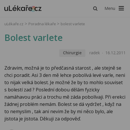
Menu
uLékaře.cz
Poradna lékaře
bolest varlete
Bolest varlete
Chirurgie
radek
16.12.2011
Zdravim, možná je to předčasná starost , ale stejně se
chci poradit. Asi 3 den mě lehce pobolívá levé varle, neni
to nijak velká bolest. Je možné že by to mohlo souviset
s bolestí zad ? Poslední dobou dělám fyzicky
namáhavou práci a trochu mě záda pobolívaji. Při erekci
žádnej problém nemám. Bolest se dá vydržet , když na
to nemyslim , tak ani nevim že by mi něco bylo, ale
jistota je jistota. Děkuji za odpověď.