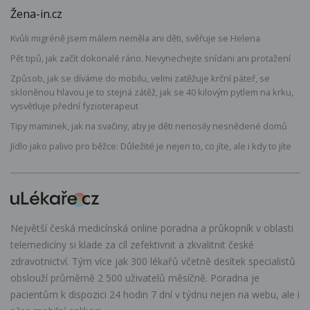
Žena-in.cz
Kvůli migréně jsem málem neměla ani děti, svěřuje se Helena
Pět tipů, jak začít dokonalé ráno. Nevynechejte snídani ani protažení
Způsob, jak se díváme do mobilu, velmi zatěžuje krční páteř, se
skloněnou hlavou je to stejná zátěž, jak se 40 kilovým pytlem na krku,
vysvětluje přední fyzioterapeut
Tipy maminek, jak na svačiny, aby je děti nenosily nesnědené domů
Jídlo jako palivo pro běžce: Důležité je nejen to, co jíte, ale i kdy to jíte
Největší česká medicínská online poradna a průkopník v oblasti
telemedicíny si klade za cíl zefektivnit a zkvalitnit české
zdravotnictví. Tým více jak 300 lékařů včetně desítek specialistů
obslouží průměrně 2 500 uživatelů měsíčně. Poradna je
pacientům k dispozici 24 hodin 7 dní v týdnu nejen na webu, ale i