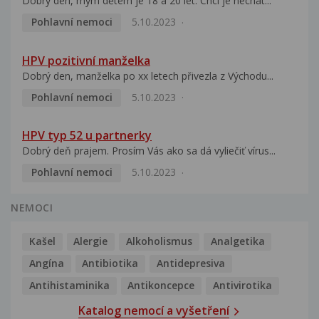
Dobrý den, mým dětem je 18 a 20 let. Chci je nechat...
Pohlavní nemoci
5.10.2023
HPV pozitivní manželka
Dobrý den, manželka po xx letech přivezla z Východu...
Pohlavní nemoci
5.10.2023
HPV typ 52 u partnerky
Dobrý deň prajem. Prosím Vás ako sa dá vyliečiť vírus...
Pohlavní nemoci
5.10.2023
NEMOCI
Kašel
Alergie
Alkoholismus
Analgetika
Angína
Antibiotika
Antidepresiva
Antihistaminika
Antikoncepce
Antivirotika
Katalog nemocí a vyšetření