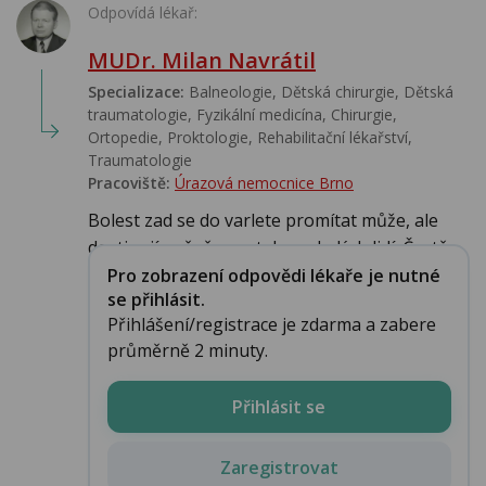
Odpovídá lékař:
MUDr. Milan Navrátil
Specializace:
Balneologie, Dětská chirurgie, Dětská
traumatologie, Fyzikální medicína, Chirurgie,
Ortopedie, Proktologie, Rehabilitační lékařství‎,
Traumatologie
Pracoviště:
Úrazová nemocnice Brno
Bolest zad se do varlete promítat může, ale
dosti vyjímečně a ne tak u mladých lidí. Častě...
Pro zobrazení odpovědi lékaře je nutné
se přihlásit.
Přihlášení/registrace je zdarma a zabere
průměrně 2 minuty.
Přihlásit se
Zaregistrovat