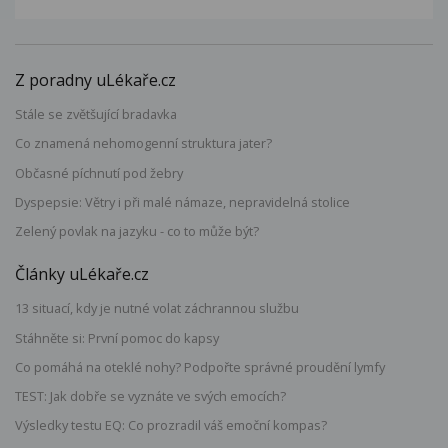
Z poradny uLékaře.cz
Stále se zvětšující bradavka
Co znamená nehomogenní struktura jater?
Občasné píchnutí pod žebry
Dyspepsie: Větry i při malé námaze, nepravidelná stolice
Zelený povlak na jazyku - co to může být?
Články uLékaře.cz
13 situací, kdy je nutné volat záchrannou službu
Stáhněte si: První pomoc do kapsy
Co pomáhá na oteklé nohy? Podpořte správné proudění lymfy
TEST: Jak dobře se vyznáte ve svých emocích?
Výsledky testu EQ: Co prozradil váš emoční kompas?