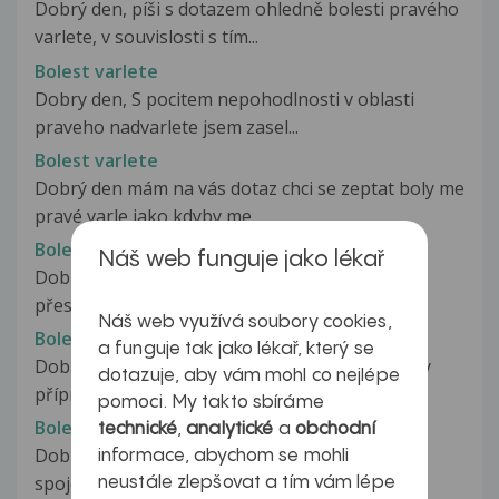
Dobrý den, píši s dotazem ohledně bolesti pravého
varlete, v souvislosti s tím...
Bolest varlete
Dobry den, S pocitem nepohodlnosti v oblasti
praveho nadvarlete jsem zasel...
Bolest varlete
Dobrý den mám na vás dotaz chci se zeptat boly me
pravé varle jako kdyby me...
Bolest varlete
Náš web funguje jako lékař
Dobrý den, mám zajít k doktorovi, když už něco
přes týden cítím občas, ne vždy,...
Náš web využívá soubory cookies,
Bolest varlete
a funguje tak jako lékař, který se
Dobrý den, prosím o radu. Používám asi 4 týdny
dotazuje, aby vám mohl co nejlépe
přípravek NEOCAPIL proti padání...
pomoci. My takto sbíráme
Bolest varlete
technické
,
analytické
a
obchodní
Dobrý den , již delší dobu pociťuji bolest varlat
informace, abychom se mohli
spojenou s bolesti zad , v...
neustále zlepšovat a tím vám lépe