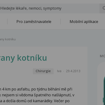
Pro zaměstnavatele
Mobilní aplikace
rany kotníku
trany kotníku
MO
Chirurgie
Iva
29.4.2013
 4 km po asfaltu, po týdnu běhání mě při
ak nejsem si vědoma špatného našlápnutí, v
la a došla domů od kamarádky. Večer po