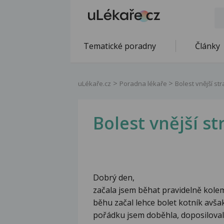
Tematické poradny
Články
uLékaře.cz
Poradna lékaře
Bolest vnější st
Bolest vnější s
Dobrý den,
začala jsem běhat pravidelně kolem
běhu začal lehce bolet kotník avš
pořádku jsem doběhla, doposilova