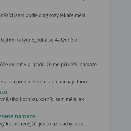
měsíci jsem podle diagnozy lékaře měla
rtuji 6x-7x týdně,jedná se 4x týdně o
ůže jednat v případě, že mě při větší námaze...
let a asi před měsícem a půl mi najednou...
azu
vnějšího kotníku, kotník jsem měla jak
výšené námaze
 kotník (vnější), jde to až k achylovce...