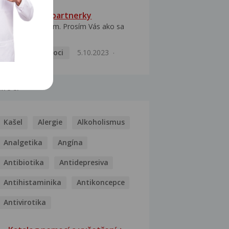
HPV typ 52 u partnerky
Dobrý deň prajem. Prosím Vás ako sa
dá vyliečiť vírus...
Pohlavní nemoci
5.10.2023
MOCI
Kašel
Alergie
Alkoholismus
Analgetika
Angína
Antibiotika
Antidepresiva
Antihistaminika
Antikoncepce
Antivirotika