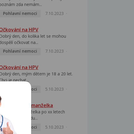
poznám zda nemám...
Pohlavní nemoci
7.10.2023
Očkování na HPV
Dobrý den, do kolika let se mohou
dospělí očkovat na...
Pohlavní nemoci
7.10.2023
Očkování na HPV
Dobrý den, mým dětem je 18 a 20 let.
Chci je nechat...
Pohlavní nemoci
5.10.2023
HPV pozitivní manželka
Dobrý den, manželka po xx letech
přivezla z Východu...
Pohlavní nemoci
5.10.2023