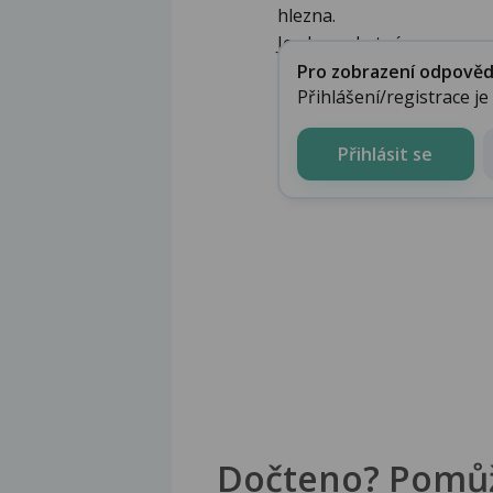
hlezna.
Je ale nezbytné ...
Pro zobrazení odpovědi 
Přihlášení/registrace j
Přihlásit se
Dočteno? Pomů