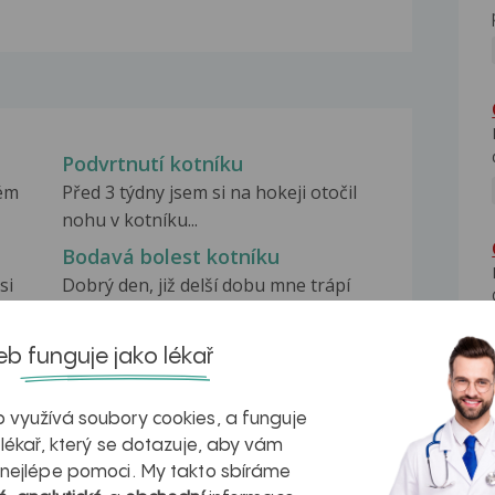
Podvrtnutí kotníku
vém
Před 3 týdny jsem si na hokeji otočil
nohu v kotníku...
Bodavá bolest kotníku
si
Dobrý den, již delší dobu mne trápí
bodavá bolest (vnitřní...
Bolest kotníku
b funguje jako lékař
Dobrý den, Úraz se mi stal při fotbale,
kdy jsem rychle...
 využívá soubory cookies, a funguje
 lékař, který se dotazuje, aby vám
 nejlépe pomoci. My takto sbíráme