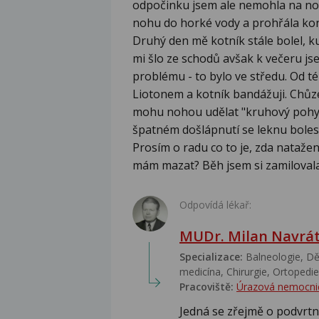
odpočinku jsem ale nemohla na nohu
nohu do horké vody a prohřála ko
Druhý den mě kotník stále bolel, ku
mi šlo ze schodů avšak k večeru js
problému - to bylo ve středu. Od t
Liotonem a kotník bandážuji. Chůze 
mohu nohou udělat "kruhový pohyb"
špatném došlápnutí se leknu bolest
Prosím o radu co to je, zda natažené
mám mazat? Běh jsem si zamilovala
Odpovídá lékař:
MUDr. Milan Navrát
Specializace:
Balneologie, Dět
medicína, Chirurgie, Ortopedie,
Pracoviště:
Úrazová nemocni
Jedná se zřejmě o podvrtnu