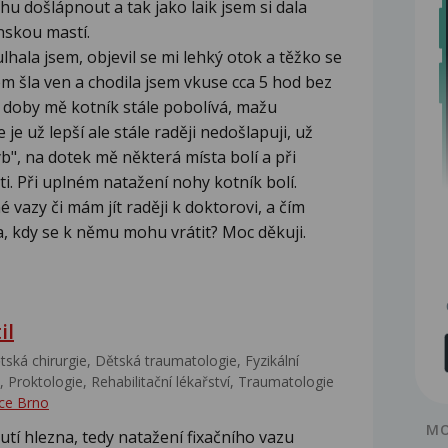
 došlápnout a tak jako laik jsem si dala
nskou mastí.
lhala jsem, objevil se mi lehký otok a těžko se
em šla ven a chodila jsem vkuse cca 5 hod bez
é doby mě kotník stále pobolívá, mažu
je už lepší ale stále raději nedošlapuji, už
, na dotek mě některá místa bolí a při
i. Při uplném natažení nohy kotník bolí.
 vazy či mám jít raději k doktorovi, a čím
, kdy se k němu mohu vrátit? Moc děkuji.
il
ská chirurgie, Dětská traumatologie, Fyzikální
 Proktologie, Rehabilitační lékařství‎, Traumatologie
ce Brno
MO
tí hlezna, tedy natažení fixačního vazu