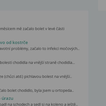
měsícem mě začalo bolet v levé části
evo od kostrče
otní problémy, začalo to infekcí močových...
olestí chodidla na vnější straně chodidla....
 (chůzi atd.) pichlavou bolest na vnější...
alo bolet chodidlo, byla jsem u ortopeda...
o úrazu
adl na schodech a sedl si na koleno a ještě...