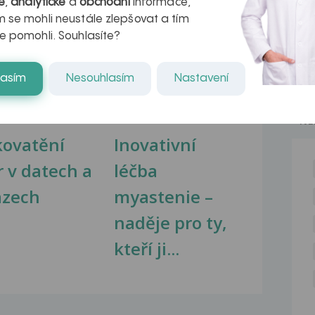
é
,
analytické
a
obchodní
informace,
 se mohli neustále zlepšovat a tím
e pomohli. Souhlasíte?
na zdravá játra?
Myasthenia gravis – vše, co...
lasím
Nesouhlasím
Nastavení
NE
kovatění
Inovativní
r v datech a
léčba
azech
myastenie –
naděje pro ty,
kteří ji...