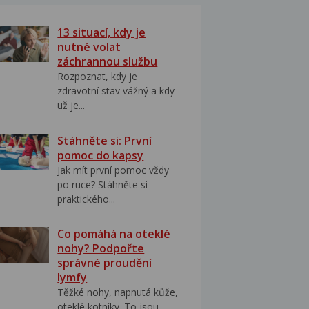
13 situací, kdy je
nutné volat
záchrannou službu
Rozpoznat, kdy je
zdravotní stav vážný a kdy
už je...
Stáhněte si: První
pomoc do kapsy
Jak mít první pomoc vždy
po ruce? Stáhněte si
praktického...
Co pomáhá na oteklé
nohy? Podpořte
správné proudění
lymfy
Těžké nohy, napnutá kůže,
oteklé kotníky. To jsou