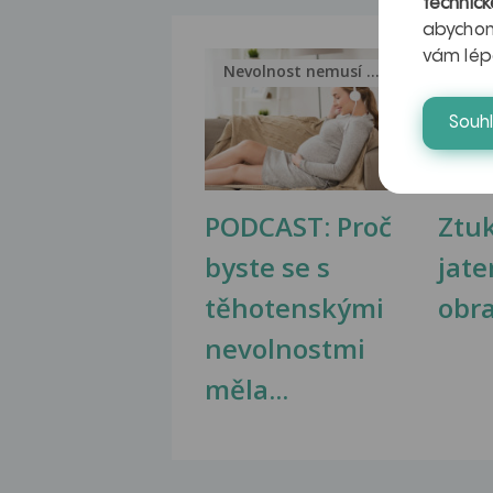
technick
abychom
vám lép
Nevolnost nemusí být nutnou...
Jak 
Souh
PODCAST: Proč
Ztu
byste se s
jate
těhotenskými
obr
nevolnostmi
měla...