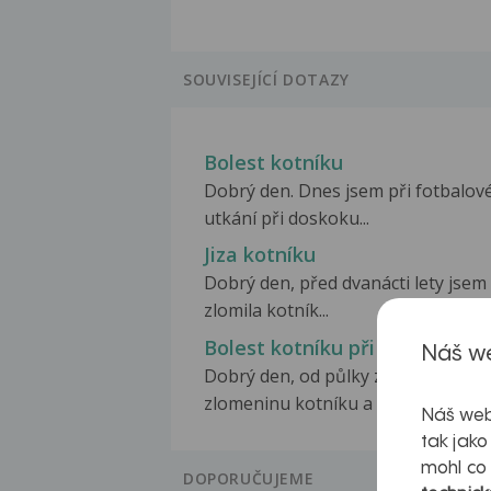
SOUVISEJÍCÍ DOTAZY
Bolest kotníku
Dobrý den. Dnes jsem při fotbalo
utkání při doskoku...
Jiza kotníku
Dobrý den, před dvanácti lety jsem 
zlomila kotník...
Bolest kotníku při RHB
Náš we
Dobrý den, od půlky září mám
zlomeninu kotníku a zánártních...
Náš web
tak jako
mohl co
DOPORUČUJEME