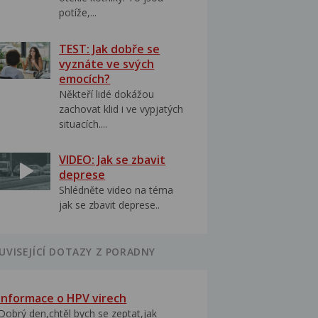
potíže,...
TEST: Jak dobře se
vyznáte ve svých
emocích?
Někteří lidé dokážou
zachovat klid i ve vypjatých
situacích....
VIDEO: Jak se zbavit
deprese
Shlédněte video na téma
jak se zbavit deprese..
UVISEJÍCÍ DOTAZY Z PORADNY
Informace o HPV virech
Dobrý den,chtěl bych se zeptat,jak