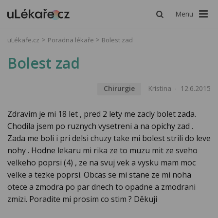
Menu
uLékaře.cz
Poradna lékaře
Bolest zad
Bolest zad
Chirurgie
Kristina
12.6.2015
Zdravim je mi 18 let , pred 2 lety me zacly bolet zada.
Chodila jsem po ruznych vysetreni a na opichy zad .
Zada me boli i pri delsi chuzy take mi bolest strili do leve
nohy . Hodne lekaru mi rika ze to muzu mit ze sveho
velkeho poprsi (4) , ze na svuj vek a vysku mam moc
velke a tezke poprsi. Obcas se mi stane ze mi noha
otece a zmodra po par dnech to opadne a zmodrani
zmizi. Poradite mi prosim co stim ? Děkuji