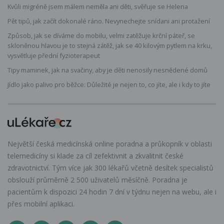
Kvůli migréně jsem málem neměla ani děti, svěřuje se Helena
Pět tipů, jak začít dokonalé ráno. Nevynechejte snídani ani protažení
Způsob, jak se díváme do mobilu, velmi zatěžuje krční páteř, se
skloněnou hlavou je to stejná zátěž, jak se 40 kilovým pytlem na krku,
vysvětluje přední fyzioterapeut
Tipy maminek, jak na svačiny, aby je děti nenosily nesnědené domů
Jídlo jako palivo pro běžce: Důležité je nejen to, co jíte, ale i kdy to jíte
Největší česká medicínská online poradna a průkopník v oblasti
telemedicíny si klade za cíl zefektivnit a zkvalitnit české
zdravotnictví. Tým více jak 300 lékařů včetně desítek specialistů
obslouží průměrně 2 500 uživatelů měsíčně. Poradna je
pacientům k dispozici 24 hodin 7 dní v týdnu nejen na webu, ale i
přes mobilní aplikaci.