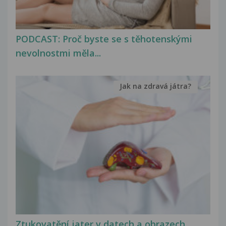
PODCAST: Proč byste se s těhotenskými
nevolnostmi měla...
Jak na zdravá játra?
Ztukovatění jater v datech a obrazech