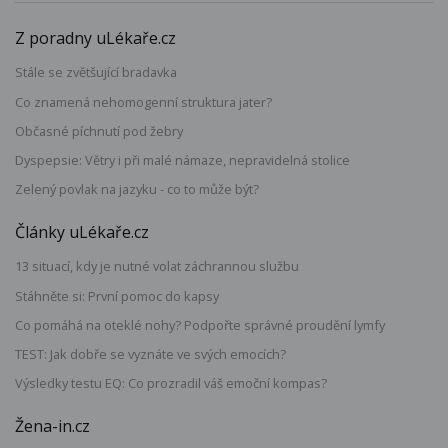
Z poradny uLékaře.cz
Stále se zvětšující bradavka
Co znamená nehomogenní struktura jater?
Občasné píchnutí pod žebry
Dyspepsie: Větry i při malé námaze, nepravidelná stolice
Zelený povlak na jazyku - co to může být?
Články uLékaře.cz
13 situací, kdy je nutné volat záchrannou službu
Stáhněte si: První pomoc do kapsy
Co pomáhá na oteklé nohy? Podpořte správné proudění lymfy
TEST: Jak dobře se vyznáte ve svých emocích?
Výsledky testu EQ: Co prozradil váš emoční kompas?
Žena-in.cz