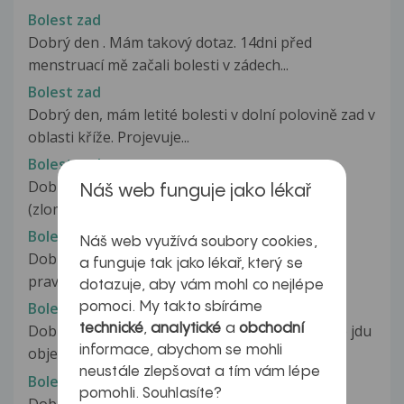
Bolest zad
Dobrý den . Mám takový dotaz. 14dni před
menstruací mě začali bolesti v zádech...
Bolest zad
Dobrý den, mám letité bolesti v dolní polovině zad v
oblasti kříže. Projevuje...
Bolest zad
Dobrý den, Jsem po operaci kyčelního kloubu,
Náš web funguje jako lékař
(zlomenina krčku), ale měnili mi...
Bolest zad
Náš web využívá soubory cookies,
Dobrý den, Je mi 26 let a mám denně bolesti v
a funguje tak jako lékař, který se
pravé končetině.Při mírné zátěži...
dotazuje, aby vám mohl co nejlépe
Bolest zad
pomoci. My takto sbíráme
technické
,
analytické
a
obchodní
Dobrý den, mám bolesti zad delší dobu. Zítra se jdu
informace, abychom se mohli
objednat na rehabilitace....
neustále zlepšovat a tím vám lépe
Bolest zad
pomohli. Souhlasíte?
Dobrý den, je mi 17 let, již asi 3 roky mám