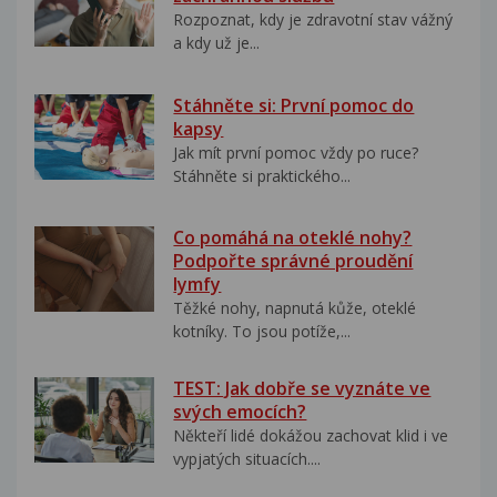
Rozpoznat, kdy je zdravotní stav vážný
a kdy už je...
Stáhněte si: První pomoc do
kapsy
Jak mít první pomoc vždy po ruce?
Stáhněte si praktického...
Co pomáhá na oteklé nohy?
Podpořte správné proudění
lymfy
Těžké nohy, napnutá kůže, oteklé
kotníky. To jsou potíže,...
TEST: Jak dobře se vyznáte ve
svých emocích?
Někteří lidé dokážou zachovat klid i ve
vypjatých situacích....