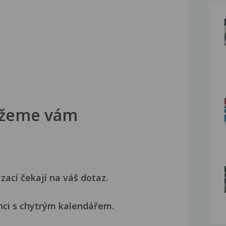
žeme vám
izací čekají na váš dotaz.
nci s chytrým kalendářem.