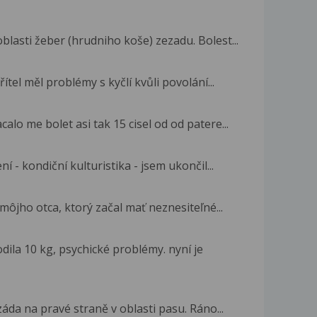
oblasti žeber (hrudniho koše) zezadu. Bolest...
ítel měl problémy s kyčlí kvůli povolání...
alo me bolet asi tak 15 cisel od od patere...
ní - kondiční kulturistika - jsem ukončil...
môjho otca, ktorý začal mať neznesiteľné...
dila 10 kg, psychické problémy. nyní je
záda na pravé straně v oblasti pasu. Ráno...