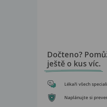
Dočteno? Pomů
ještě o kus víc.
Lékaři všech special
Naplánujte si preve