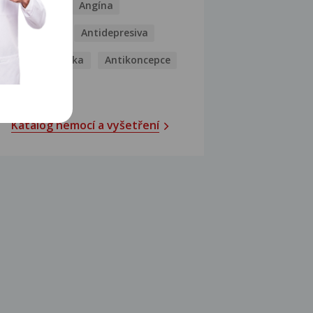
Analgetika
Angína
Antibiotika
Antidepresiva
Antihistaminika
Antikoncepce
Antivirotika
Katalog nemocí a vyšetření