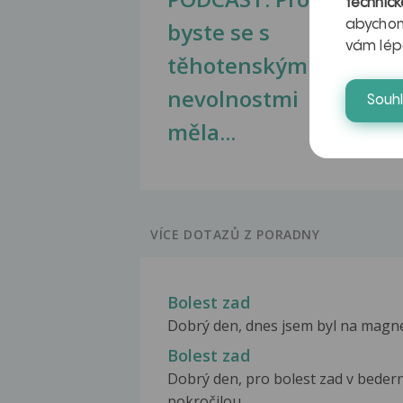
technick
byste se s
jate
abychom
vám lép
těhotenskými
obr
nevolnostmi
Souh
měla...
VÍCE DOTAZŮ Z PORADNY
Bolest zad
Dobrý den, dnes jsem byl na magneti
Bolest zad
Dobrý den, pro bolest zad v beder
pokročilou...