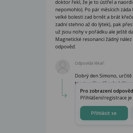
doktor řekl, že je to ústřel a naordi
nepomohlo). Po pár měsícich záda bo
velké bolesti zad brnět a brát kře
zadní stehno až do lýtek), pak pře
už jsou nohy v pořádku ale ještě d
Magnetické resonanci žádný nález 
odpověď.
Odpovídá lékař:
Dobrý den Simono, určitě 
tomto případě rehabilit...
Pro zobrazení odpovědi 
Přihlášení/registrace j
Přihlásit se