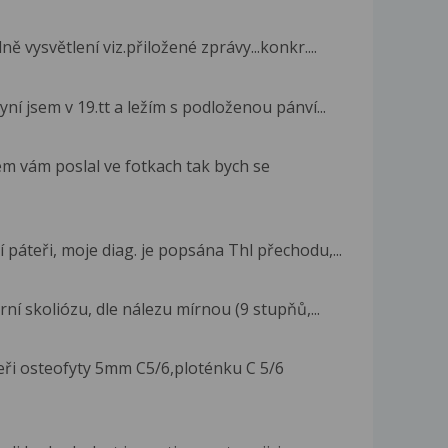
 vysvětlení viz.přiložené zprávy...konkr....
ní jsem v 19.tt a ležím s podloženou pánví...
em vám poslal ve fotkach tak bych se
áteři, moje diag. je popsána Thl přechodu,...
ní skoliózu, dle nálezu mírnou (9 stupňů,...
ři osteofyty 5mm C5/6,ploténku C 5/6