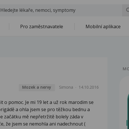
Pro zaměstnavatele
Mobilní aplikace
MO
Mozek a nervy
Simona
14.10.2016
t o pomoc. Je mi 19 let a už rok marodim se
 brigádě a ohla jsem se pro těžkou bednu a
 Ze začátku mě nepřetržitě bolely záda v
če, že jsem se nemohla ani nadechnout (