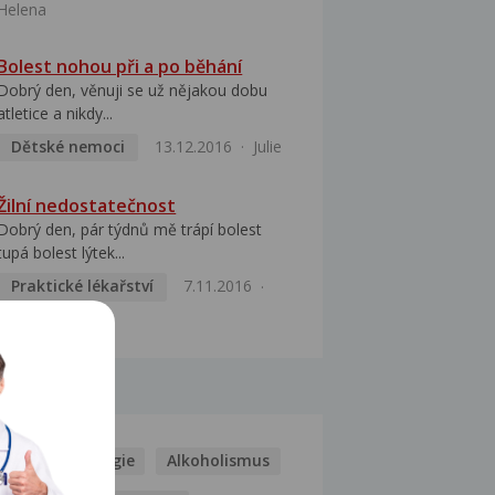
Helena
Bolest nohou při a po běhání
Dobrý den, věnuji se už nějakou dobu
atletice a nikdy...
Dětské nemoci
13.12.2016
Julie
Žilní nedostatečnost
Dobrý den, pár týdnů mě trápí bolest
tupá bolest lýtek...
Praktické lékařství
7.11.2016
Alena
MOCI
Kašel
Alergie
Alkoholismus