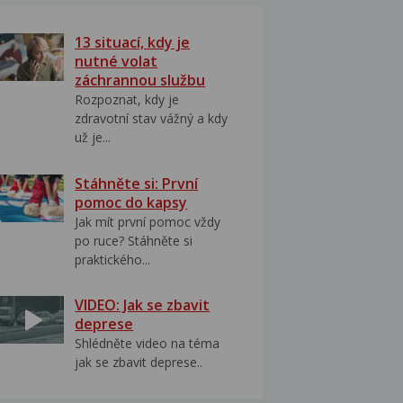
13 situací, kdy je
nutné volat
záchrannou službu
Rozpoznat, kdy je
zdravotní stav vážný a kdy
už je...
Stáhněte si: První
pomoc do kapsy
Jak mít první pomoc vždy
po ruce? Stáhněte si
praktického...
VIDEO: Jak se zbavit
deprese
Shlédněte video na téma
jak se zbavit deprese..