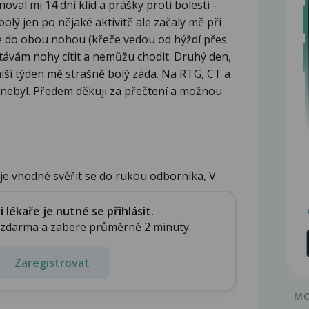
noval mi 14 dní klid a prášky proti bolesti -
lý jen po nějaké aktivitě ale začaly mě při
če do obou nohou (křeče vedou od hýždí přes
stávám nohy cítit a nemůžu chodit. Druhý den,
alší týden mě strašně bolý záda. Na RTG, CT a
nebyl. Předem děkuji za přečtení a možnou
je vhodné svěřit se do rukou odborníka, V
lékaře je nutné se přihlásit.
e zdarma a zabere průměrně 2 minuty.
Zaregistrovat
MO