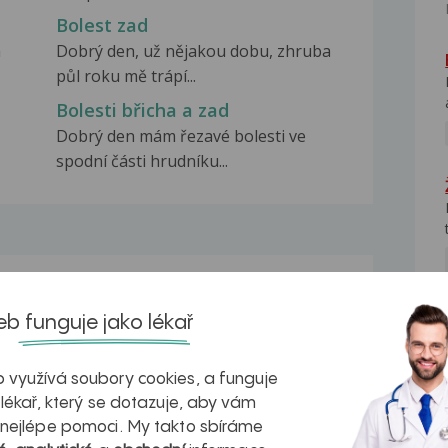
Bolest zad
a
Dobrý den, už nějakou dobu, zhruba
půl roku mě trápí...
Bolesti břicha a zad
Dobrý den mám řezavé bolesti ve
spodní části hrudníku...
na zdravá játra?
Myasthenia gravis – vše, co...
b funguje jako lékař
NE
 využívá soubory cookies, a funguje
 lékař, který se dotazuje, aby vám
 nejlépe pomoci. My takto sbíráme
kovatění
Inovativní