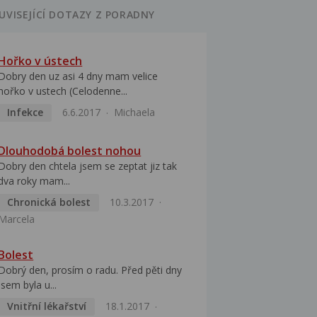
UVISEJÍCÍ DOTAZY Z PORADNY
Hořko v ústech
Dobry den uz asi 4 dny mam velice
hořko v ustech (Celodenne...
Infekce
6.6.2017
Michaela
Dlouhodobá bolest nohou
Dobry den chtela jsem se zeptat jiz tak
dva roky mam...
Chronická bolest
10.3.2017
Marcela
Bolest
Dobrý den, prosím o radu. Před pěti dny
jsem byla u...
Vnitřní lékařství
18.1.2017