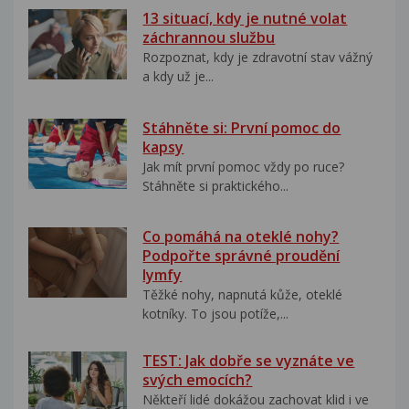
13 situací, kdy je nutné volat
záchrannou službu
Rozpoznat, kdy je zdravotní stav vážný
a kdy už je...
Stáhněte si: První pomoc do
kapsy
Jak mít první pomoc vždy po ruce?
Stáhněte si praktického...
Co pomáhá na oteklé nohy?
Podpořte správné proudění
lymfy
Těžké nohy, napnutá kůže, oteklé
kotníky. To jsou potíže,...
TEST: Jak dobře se vyznáte ve
svých emocích?
Někteří lidé dokážou zachovat klid i ve