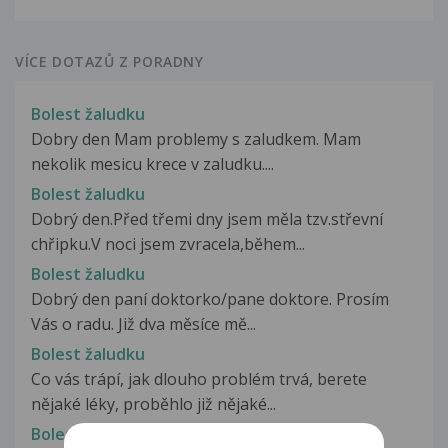
VÍCE DOTAZŮ Z PORADNY
Bolest žaludku
Dobry den Mam problemy s zaludkem. Mam
nekolik mesicu krece v zaludku....
Bolest žaludku
Dobrý den.Před třemi dny jsem měla tzv.střevní
chřipku.V noci jsem zvracela,během...
Bolest žaludku
Dobrý den paní doktorko/pane doktore. Prosím
Vás o radu. Již dva měsíce mě...
Bolest žaludku
Co vás trápí, jak dlouho problém trvá, berete
nějaké léky, proběhlo již nějaké...
Bolest žaludku