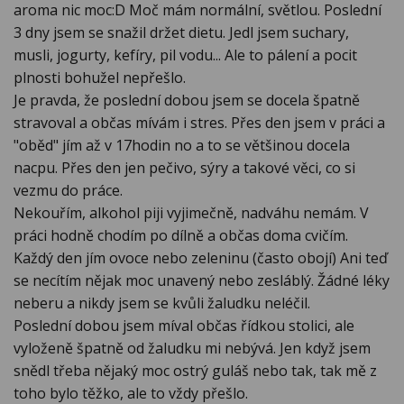
aroma nic moc:D Moč mám normální, světlou. Poslední
3 dny jsem se snažil držet dietu. Jedl jsem suchary,
musli, jogurty, kefíry, pil vodu... Ale to pálení a pocit
plnosti bohužel nepřešlo.
Je pravda, že poslední dobou jsem se docela špatně
stravoval a občas mívám i stres. Přes den jsem v práci a
"oběd" jím až v 17hodin no a to se většinou docela
nacpu. Přes den jen pečivo, sýry a takové věci, co si
vezmu do práce.
Nekouřím, alkohol piji vyjimečně, nadváhu nemám. V
práci hodně chodím po dílně a občas doma cvičím.
Každý den jím ovoce nebo zeleninu (často obojí) Ani teď
se necítím nějak moc unavený nebo zesláblý. Žádné léky
neberu a nikdy jsem se kvůli žaludku neléčil.
Poslední dobou jsem míval občas řídkou stolici, ale
vyloženě špatně od žaludku mi nebývá. Jen když jsem
snědl třeba nějaký moc ostrý guláš nebo tak, tak mě z
toho bylo těžko, ale to vždy přešlo.