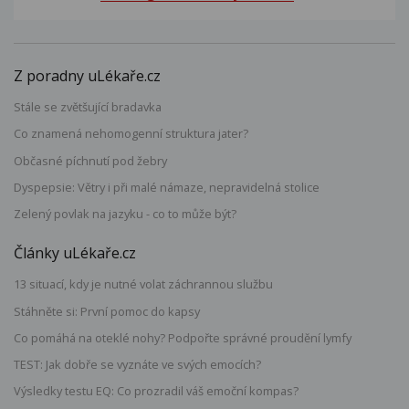
Z poradny uLékaře.cz
Stále se zvětšující bradavka
Co znamená nehomogenní struktura jater?
Občasné píchnutí pod žebry
Dyspepsie: Větry i při malé námaze, nepravidelná stolice
Zelený povlak na jazyku - co to může být?
Články uLékaře.cz
13 situací, kdy je nutné volat záchrannou službu
Stáhněte si: První pomoc do kapsy
Co pomáhá na oteklé nohy? Podpořte správné proudění lymfy
TEST: Jak dobře se vyznáte ve svých emocích?
Výsledky testu EQ: Co prozradil váš emoční kompas?