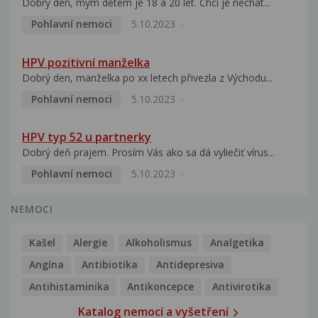
Dobrý den, mým dětem je 18 a 20 let. Chci je nechat...
Pohlavní nemoci
5.10.2023
HPV pozitivní manželka
Dobrý den, manželka po xx letech přivezla z Východu...
Pohlavní nemoci
5.10.2023
HPV typ 52 u partnerky
Dobrý deň prajem. Prosím Vás ako sa dá vyliečiť vírus...
Pohlavní nemoci
5.10.2023
NEMOCI
Kašel
Alergie
Alkoholismus
Analgetika
Angína
Antibiotika
Antidepresiva
Antihistaminika
Antikoncepce
Antivirotika
Katalog nemocí a vyšetření