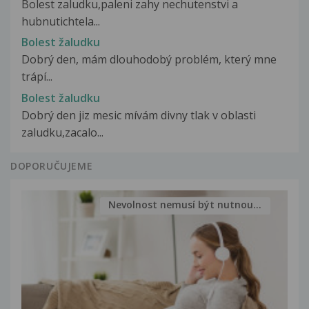
Bolest zaludku,paleni zahy nechutenstvi a
hubnutichtela...
Bolest žaludku
Dobrý den, mám dlouhodobý problém, který mne
trápí...
Bolest žaludku
Dobrý den jiz mesic mívám divny tlak v oblasti
zaludku,zacalo...
DOPORUČUJEME
Nevolnost nemusí být nutnou...