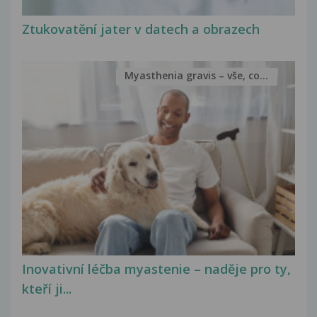
Ztukovatění jater v datech a obrazech
Myasthenia gravis – vše, co...
Inovativní léčba myastenie – naděje pro ty,
kteří ji...