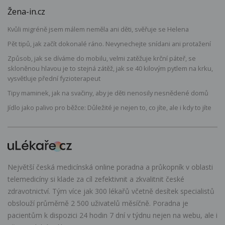
Žena-in.cz
Kvůli migréně jsem málem neměla ani děti, svěřuje se Helena
Pět tipů, jak začít dokonalé ráno. Nevynechejte snídani ani protažení
Způsob, jak se díváme do mobilu, velmi zatěžuje krční páteř, se
skloněnou hlavou je to stejná zátěž, jak se 40 kilovým pytlem na krku,
vysvětluje přední fyzioterapeut
Tipy maminek, jak na svačiny, aby je děti nenosily nesnědené domů
Jídlo jako palivo pro běžce: Důležité je nejen to, co jíte, ale i kdy to jíte
Největší česká medicínská online poradna a průkopník v oblasti
telemedicíny si klade za cíl zefektivnit a zkvalitnit české
zdravotnictví. Tým více jak 300 lékařů včetně desítek specialistů
obslouží průměrně 2 500 uživatelů měsíčně. Poradna je
pacientům k dispozici 24 hodin 7 dní v týdnu nejen na webu, ale i