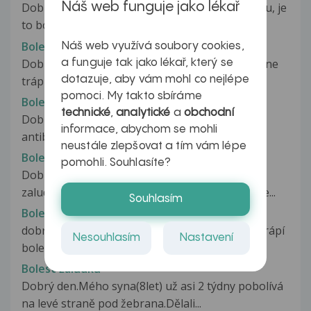
Náš web funguje jako lékař
Dobrý den, už asi 2 měsíce trpím bolestí žaludku, je
to bolest jakou člověk...
Bolest žaludku
Náš web využívá soubory cookies,
Dobrý den, mám dlouhodobý problém, který mne
a funguje tak jako lékař, který se
trápí intenzivně něco přes rok. Bolí...
dotazuje, aby vám mohl co nejlépe
pomoci. My takto sbíráme
Bolest žaludku
technické
,
analytické
a
obchodní
Dobrý den, prosím o radu ohledně užívání
informace, abychom se mohli
antibiotik. V poslední době jsem užívala...
neustále zlepšovat a tím vám lépe
Bolest žaludku
pomohli. Souhlasíte?
Dobry den,uz asi pul roku me boli
zaludek,neprijemne pali.Casto me pali i zaha,ale...
Souhlasím
Bolest žaludku
dobrý den, je mi 35 let a téměř již tři týdny mě trápí
Nesouhlasím
Nastavení
bolesti břicha spíše...
Bolest žaludku
Dobrý den.Mého syna(8let) už asi 2 týdny pobolívá
na levé straně pod žebrana.Dělali...