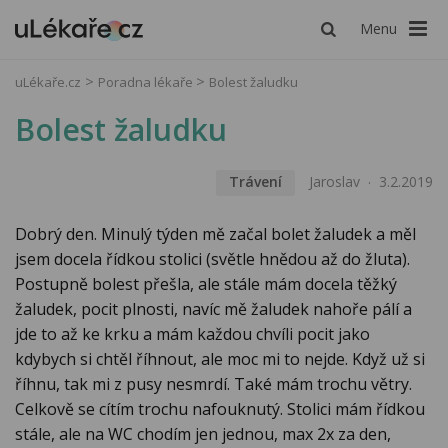
Menu
uLékaře.cz
Poradna lékaře
Bolest žaludku
Bolest žaludku
Trávení
Jaroslav
3.2.2019
Dobrý den. Minulý týden mě začal bolet žaludek a měl
jsem docela řídkou stolici (světle hnědou až do žluta).
Postupně bolest přešla, ale stále mám docela těžký
žaludek, pocit plnosti, navíc mě žaludek nahoře pálí a
jde to až ke krku a mám každou chvíli pocit jako
kdybych si chtěl říhnout, ale moc mi to nejde. Když už si
říhnu, tak mi z pusy nesmrdí. Také mám trochu větry.
Celkově se cítím trochu nafouknutý. Stolici mám řídkou
stále, ale na WC chodím jen jednou, max 2x za den,