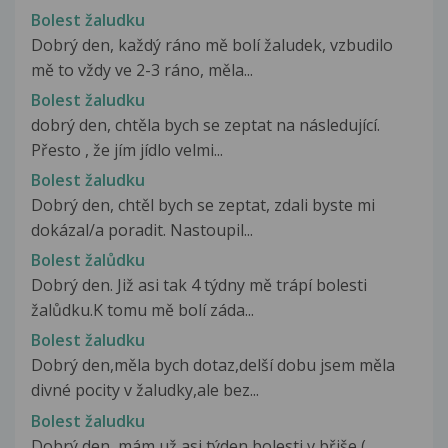
Bolest žaludku
Dobrý den, každý ráno mě bolí žaludek, vzbudilo
mě to vždy ve 2-3 ráno, měla...
Bolest žaludku
dobrý den, chtěla bych se zeptat na následující.
Přesto , že jím jídlo velmi...
Bolest žaludku
Dobrý den, chtěl bych se zeptat, zdali byste mi
dokázal/a poradit. Nastoupil...
Bolest žalůdku
Dobrý den. Již asi tak 4 týdny mě trápí bolesti
žalůdku.K tomu mě bolí záda...
Bolest žaludku
Dobrý den,měla bych dotaz,delší dobu jsem měla
divné pocity v žaludky,ale bez...
Bolest žaludku
Dobrý den, mám už asi týden bolesti v břiše (