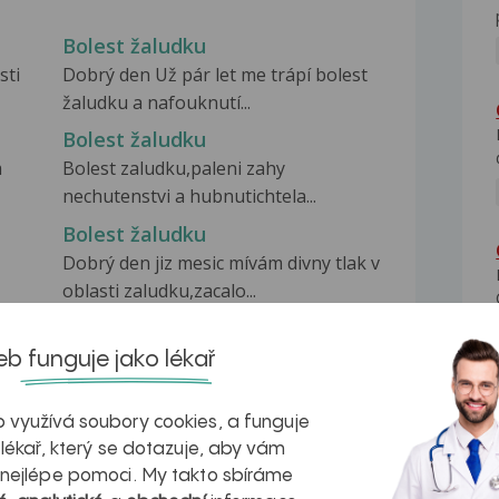
Bolest žaludku
sti
Dobrý den Už pár let me trápí bolest
žaludku a nafouknutí...
Bolest žaludku
m
Bolest zaludku,paleni zahy
nechutenstvi a hubnutichtela...
Bolest žaludku
Dobrý den jiz mesic mívám divny tlak v
oblasti zaludku,zacalo...
b funguje jako lékař
 využívá soubory cookies, a funguje
 lékař, který se dotazuje, aby vám
na zdravá játra?
Myasthenia gravis – vše, co...
 nejlépe pomoci. My takto sbíráme