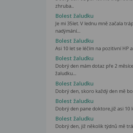
zhruba...
Bolest žaludku
Je mi 35let. V lednu mně začala tr
nadýmání....
Bolest žaludku
Asi 10 let se léčím na pozitivní HP
Bolest žaludku
Dobrý den mám dotaz pře 2 měsíce 
žaludku....
Bolest žaludku
Dobrý den, skoro každý den mě bolí v
Bolest žaludku
Dobrý den pane doktore,již asi 10 le
Bolest žaludku
Dobrý den, již několik týdnů mě trápí