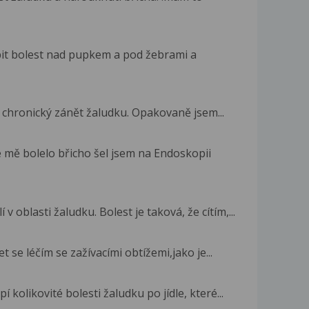
ápit bolest nad pupkem a pod žebrami a
 a chronický zánět žaludku. Opakovaně jsem...
mě bolelo břicho šel jsem na Endoskopii
 oblasti žaludku. Bolest je taková, že cítím,...
t se léčím se zažívacími obtížemi,jako je...
 kolikovité bolesti žaludku po jídle, které...