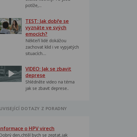
potíže,...
TEST: Jak dobře se
vyznáte ve svých
emocích?
Někteří lidé dokážou
zachovat klid i ve vypjatých
situacích....
VIDEO: Jak se zbavit
deprese
Shlédněte video na téma
jak se zbavit deprese..
UVISEJÍCÍ DOTAZY Z PORADNY
Informace o HPV virech
Dobrý den,chtěl bych se zeptat,jak