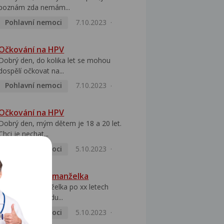
poznám zda nemám...
Pohlavní nemoci
7.10.2023
Očkování na HPV
Dobrý den, do kolika let se mohou
dospělí očkovat na...
Pohlavní nemoci
7.10.2023
Očkování na HPV
Dobrý den, mým dětem je 18 a 20 let.
Chci je nechat...
Pohlavní nemoci
5.10.2023
HPV pozitivní manželka
Dobrý den, manželka po xx letech
přivezla z Východu...
Pohlavní nemoci
5.10.2023