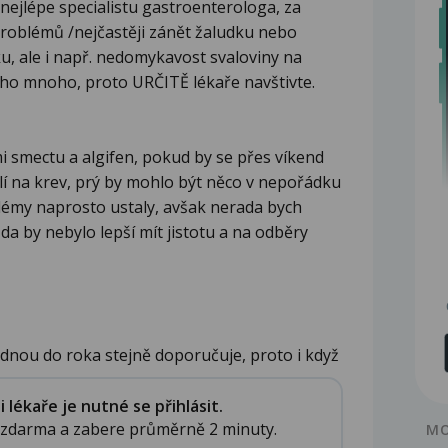
 nejlépe specialistu gastroenterologa, za
roblémů /nejčastěji zánět žaludku nebo
ku, ale i např. nedomykavost svaloviny na
 toho mnoho, proto URČITĚ lékaře navštivte.
mi smectu a algifen, pokud by se přes víkend
ělí na krev, prý by mohlo být něco v nepořádku
blémy naprosto ustaly, avšak nerada bych
da by nebylo lepší mít jistotu a na odběry
ednou do roka stejně doporučuje, proto i když
lékaře je nutné se přihlásit.
e zdarma a zabere průměrně 2 minuty.
MO