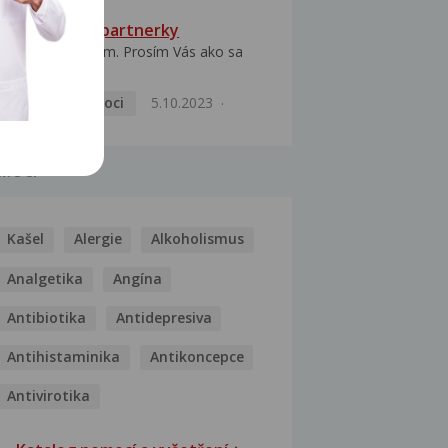
HPV typ 52 u partnerky
Dobrý deň prajem. Prosím Vás ako sa
dá vyliečiť vírus...
Pohlavní nemoci
5.10.2023
MOCI
Kašel
Alergie
Alkoholismus
Analgetika
Angína
Antibiotika
Antidepresiva
Antihistaminika
Antikoncepce
Antivirotika