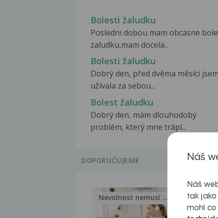
Bolesti žaludku
Posledni dobou mam obcasne bole
zaludku,mam docela...
Bolesti žaludku
Dobrý den, před dvěma měsíci jse
užívala za sebou...
Bolest žaludku
Dobrý den, mám dlouhodobý
problém, který mne trápí...
Náš we
DOPORUČUJEME
Náš web
tak jako
Nevolnost nemusí být nutnou...
Jak 
mohl co