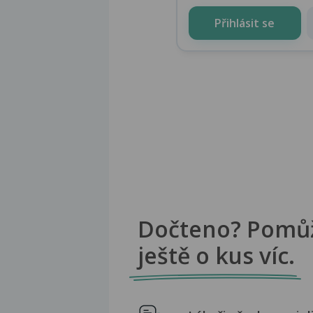
Přihlásit se
Dočteno? Pomů
ještě o kus víc.