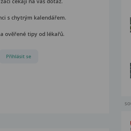
izací čekají na váš dotaz.
nci s chytrým kalendářem.
a ověřené tipy od lékařů.
Přihlásit se
SO