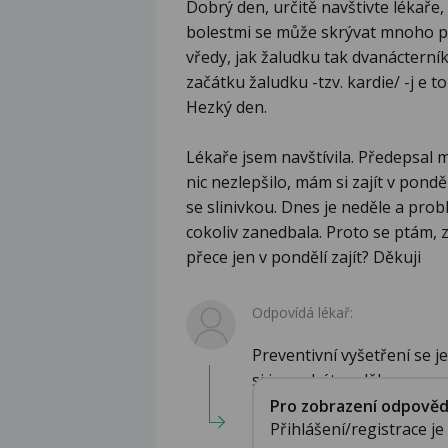
Dobrý den, určitě navštivte lékaře,
bolestmi se může skrývat mnoho p
vředy, jak žaludku tak dvanácterní
začátku žaludku -tzv. kardie/ -j e
Hezký den.
Lékaře jsem navštívila. Předepsal 
nic nezlepšilo, mám si zajít v pond
se slinivkou. Dnes je neděle a pro
cokoliv zanedbala. Proto se ptám, z
přece jen v pondělí zajít? Děkuji
Odpovídá lékař:
Preventivní vyšetření se j
si je necháte uděla...
Pro zobrazení odpovědi 
Přihlášení/registrace j