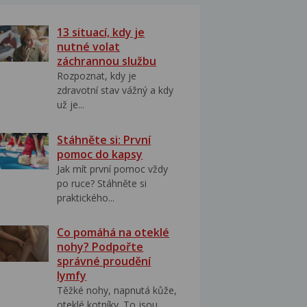
13 situací, kdy je
nutné volat
záchrannou službu
Rozpoznat, kdy je
zdravotní stav vážný a kdy
už je...
Stáhněte si: První
pomoc do kapsy
Jak mít první pomoc vždy
po ruce? Stáhněte si
praktického...
Co pomáhá na oteklé
nohy? Podpořte
správné proudění
lymfy
Těžké nohy, napnutá kůže,
oteklé kotníky. To jsou