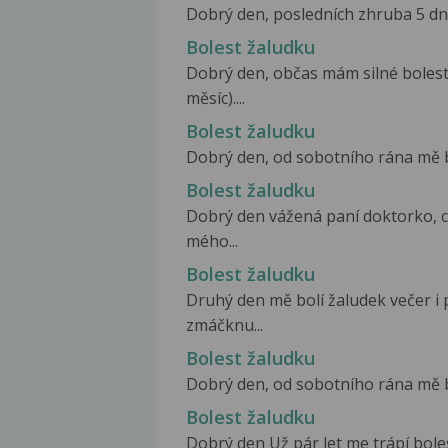
Dobrý den, posledních zhruba 5 dn
Bolest žaludku
Dobrý den, občas mám silné bolesti
měsíc)....
Bolest žaludku
Dobrý den, od sobotního rána mě bol
Bolest žaludku
Dobrý den vážená paní doktorko, c
mého...
Bolest žaludku
Druhý den mě bolí žaludek večer i p
zmáčknu...
Bolest žaludku
Dobrý den, od sobotního rána mě bol
Bolest žaludku
Dobrý den Už pár let me trápí bole