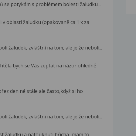
ů se potýkám s problémem bolesti žaludku....
 v oblasti žaludku (opakovaně ca 1 x za
í žaludek, zvláštní na tom, ale je že nebolí...
htěla bych se Vás zeptat na názor ohledně
řez den né stále ale často,když si ho
í žaludek, zvláštní na tom, ale je že nebolí...
st žaludku a nafouknutí břicha. .mám to