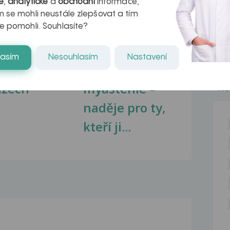
é
,
analytické
a
obchodní
informace,
 se mohli neustále zlepšovat a tím
e pomohli. Souhlasíte?
kovatění
Inovativní
lasím
Nesouhlasím
Nastavení
r v datech a
léčba
azech
myastenie –
NE
naděje pro ty,
kteří ji...