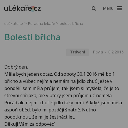
Menu
uLékaře.cz
Poradna lékaře
bolesti břicha
Bolesti břicha
Trávení
Pavla
8.2.2016
Dobrý den,
Měla bych jeden dotaz. Od soboty 30.1.2016 mě bolí
břicho a vůbec nejím a nemám na jídlo chuť. Ještě v
pondělí jsem měla průjem, tak jsem si myslela, že je to
střevní chřipka, ale v úterý jsem průjem už neměla.
Pořád ale nejím, chuť k jídlu taky není. A když jsem měla
aspoň oběd, bylo mi později špatně. Nutno
podotknout, že mi je šestnáct let.
Děkuji Vám za odpověď.