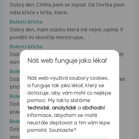
Dobrý den. Chtěla jsem se zeptat. Od čtvrtka jsem
měla křeče v břiše, které...
Bolesti břicha
Dobrý den, mám otázku která mě nejvíc zajímá. V
pondělí mi skončila menstruace...
Bolesti břicha
Dobrý den,před necelým rokem jsem začala trpět
Náš web funguje jako lékař
mírnými bolestmi břicha. Lokalizace...
Bolesti břicha
Náš web využívá soubory cookies,
Dobrý den, asi před třemi měsíci mne začalo bolet
a funguje tak jako lékař, který se
břicho v oblasti cca 5cm...
dotazuje, aby vám mohl co nejlépe
Bolesti břicha
pomoci. My takto sbíráme
Dobrý den,již cca měsíc mě trápí tupá bolest v
technické
,
analytické
a
obchodní
pravém boku při vyprazdňování.Zduraznuji...
informace, abychom se mohli
Bolesti břicha
neustále zlepšovat a tím vám lépe
Dobrý den přeji, omlouvám se, že se na Vaši
pomohli. Souhlasíte?
poradnu obracím již poněkolikáté...