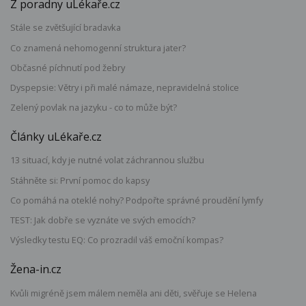
Z poradny uLékaře.cz
Stále se zvětšující bradavka
Co znamená nehomogenní struktura jater?
Občasné píchnutí pod žebry
Dyspepsie: Větry i při malé námaze, nepravidelná stolice
Zelený povlak na jazyku - co to může být?
Články uLékaře.cz
13 situací, kdy je nutné volat záchrannou službu
Stáhněte si: První pomoc do kapsy
Co pomáhá na oteklé nohy? Podpořte správné proudění lymfy
TEST: Jak dobře se vyznáte ve svých emocích?
Výsledky testu EQ: Co prozradil váš emoční kompas?
Žena-in.cz
Kvůli migréně jsem málem neměla ani děti, svěřuje se Helena