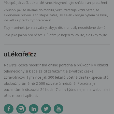
Pět tipů, jak začít dokonalé ráno. Nevynechejte snídani ani protažení
Způsob, jak se díváme do mobilu, velmi zatěžuje krční páteř, se
skloněnou hlavou je to stejná zátěž, jak se 40 kilovým pytlem na krku,
vysvětluje přední fyzioterapeut
Tipy maminek, jak na svačiny, aby je děti nenosily nesnědené domů
Jídlo jako palivo pro běžce: Důležité je nejen to, co jíte, ale i kdy to jíte
Největší česká medicínská online poradna a průkopník v oblasti
telemedicíny si klade za cíl zefektivnit a zkvalitnit české
zdravotnictví. Tým více jak 300 lékařů včetně desítek specialistů
obslouží průměrně 2 500 uživatelů měsíčně. Poradna je
pacientům k dispozici 24 hodin 7 dní v týdnu nejen na webu, ale i
přes mobilní aplikaci.