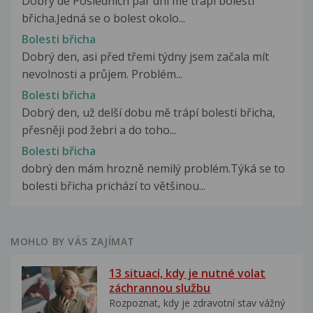
Dobrý de Posledních pár dní mě trápí bolesti
břicha.Jedná se o bolest okolo...
Bolesti břicha
Dobrý den, asi před třemi týdny jsem začala mít
nevolnosti a průjem. Problém...
Bolesti břicha
Dobrý den, už delší dobu mě trápí bolesti břicha,
přesněji pod žebri a do toho...
Bolesti břicha
dobrý den mám hrozně nemilý problém.Týká se to
bolesti břicha prichází to většinou...
MOHLO BY VÁS ZAJÍMAT
13 situací, kdy je nutné volat
záchrannou službu
Rozpoznat, kdy je zdravotní stav vážný