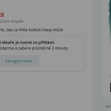
vá
tví pro dospělé
né, zda za VAše bolesti hlavy může
 neumím...
lékaře je nutné se přihlásit.
e zdarma a zabere průměrně 2 minuty.
Zaregistrovat
MO