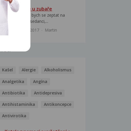
Analgosedace u zubaře
Dobrý den, chtěl bych se zeptat na
možnost analgosedanci,...
Zuby
14.3.2017
Martin
MOCI
Kašel
Alergie
Alkoholismus
Analgetika
Angína
Antibiotika
Antidepresiva
Antihistaminika
Antikoncepce
Antivirotika