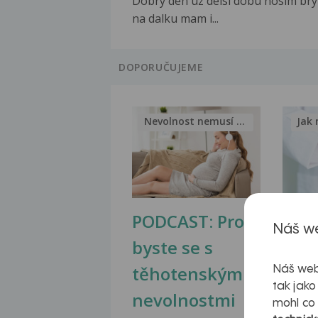
Dobry den uz delsi dobu nosim bry
na dalku mam i...
DOPORUČUJEME
Nevolnost nemusí být nutnou...
Jak 
PODCAST: Proč
Ztu
Náš we
byste se s
jate
těhotenskými
obr
Náš web
tak jako
nevolnostmi
mohl co