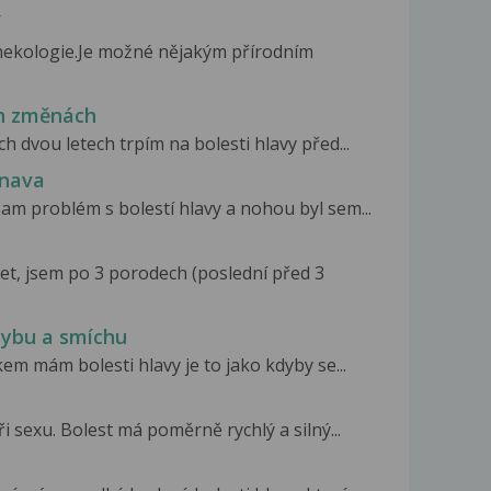
í
nekologie.Je možné nějakým přírodním
ch změnách
ch dvou letech trpím na bolesti hlavy před...
unava
m problém s bolestí hlavy a nohou byl sem...
let, jsem po 3 porodech (poslední před 3
hybu a smíchu
kem mám bolesti hlavy je to jako kdyby se...
i sexu. Bolest má poměrně rychlý a silný...