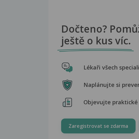
Dočteno? Pomů
ještě o kus víc.
Lékaři všech special
Naplánujte si preve
Objevujte praktické 
Zaregistrovat se zdarma