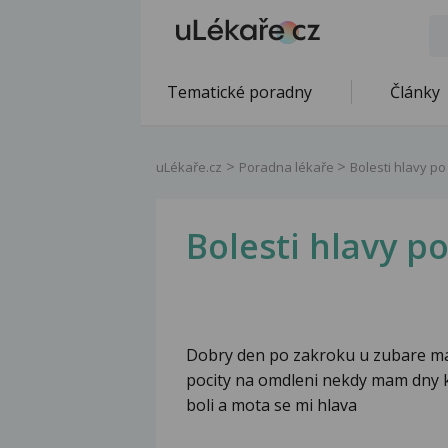
Tematické poradny
Články
uLékaře.cz
Poradna lékaře
Bolesti hlavy p
Bolesti hlavy p
Dobry den po zakroku u zubare mam
pocity na omdleni nekdy mam dny k
boli a mota se mi hlava