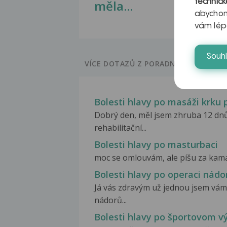
měla...
technick
abychom
vám lép
Souh
VÍCE DOTAZŮ Z PORADNY
Bolesti hlavy po masáži krku 
Dobrý den, měl jsem zhruba 12 dnů
rehabilitační...
Bolesti hlavy po masturbaci
moc se omlouvám, ale píšu za kamará
Bolesti hlavy po operaci nádo
Já vás zdravým už jednou jsem vám 
nádorů...
Bolesti hlavy po športovom v