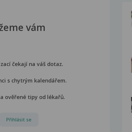
žeme vám
izací čekají na váš dotaz.
nci s chytrým kalendářem.
a ověřené tipy od lékařů.
Přihlásit se