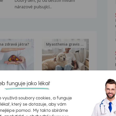
le
Dobrý den, již od dětství mívám
nárazové pulsující...
na zdravá játra?
Myasthenia gravis – vše, co...
kovatění
Inovativní
b funguje jako lékař
r v datech a
léčba
azech
myastenie –
 využívá soubory cookies, a funguje
 lékař, který se dotazuje, aby vám
naděje pro ty,
 nejlépe pomoci. My takto sbíráme