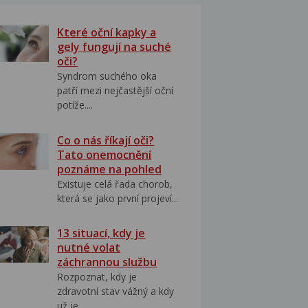
Které oční kapky a
gely fungují na suché
oči?
Syndrom suchého oka
patří mezi nejčastější oční
potíže....
Co o nás říkají oči?
Tato onemocnění
poznáme na pohled
Existuje celá řada chorob,
která se jako první projeví...
13 situací, kdy je
nutné volat
záchrannou službu
Rozpoznat, kdy je
zdravotní stav vážný a kdy
už je...