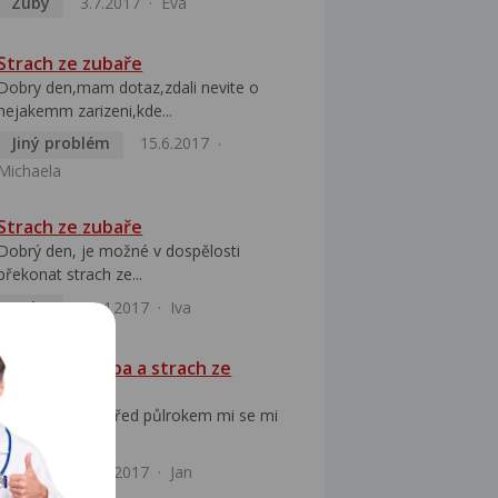
Zuby
3.7.2017
Eva
Strach ze zubaře
Dobry den,mam dotaz,zdali nevite o
nejakemm zarizeni,kde...
Jiný problém
15.6.2017
Michaela
Strach ze zubaře
Dobrý den, je možné v dospělosti
překonat strach ze...
Zuby
14.4.2017
Iva
Vypadlá plomba a strach ze
zubaře
Hezký den, Asi před půlrokem mi se mi
zřejmě odlomil...
Zuby
14.3.2017
Jan