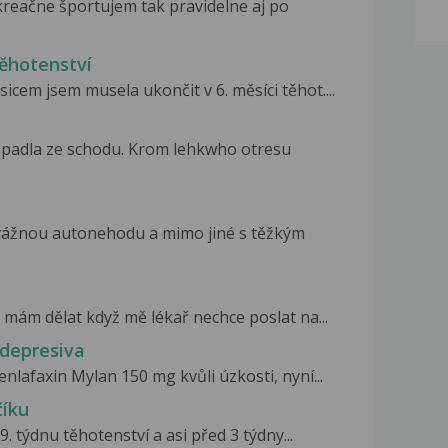
eačne športujem tak pravidelne aj po
ěhotenství
cem jsem musela ukončit v 6. měsíci těhot....
 spadla ze schodu. Krom lehkwho otresu
 vážnou autonehodu a mimo jiné s těžkým
 mám dělat když mě lékař nechce poslat na...
idepresiva
nlafaxin Mylan 150 mg kvůli úzkosti, nyní...
číku
. týdnu těhotenství a asi před 3 týdny...