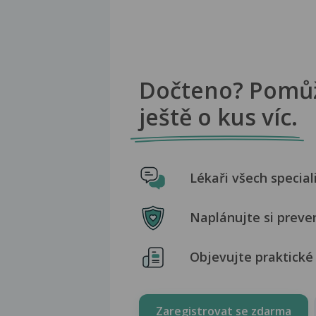
Dočteno? Pomů
ještě o kus víc.
Lékaři všech special
Naplánujte si preve
Objevujte praktické 
Zaregistrovat se zdarma