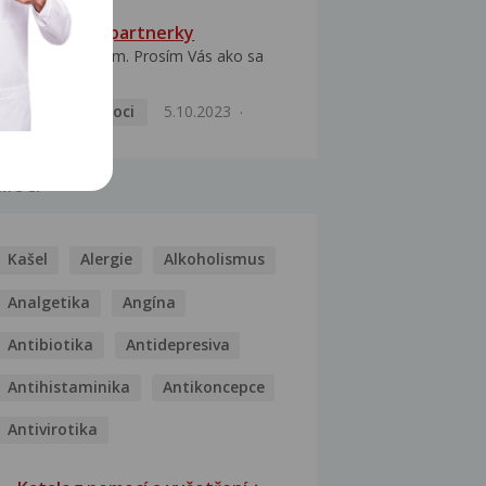
HPV typ 52 u partnerky
Dobrý deň prajem. Prosím Vás ako sa
dá vyliečiť vírus...
Pohlavní nemoci
5.10.2023
MOCI
Kašel
Alergie
Alkoholismus
Analgetika
Angína
Antibiotika
Antidepresiva
Antihistaminika
Antikoncepce
Antivirotika