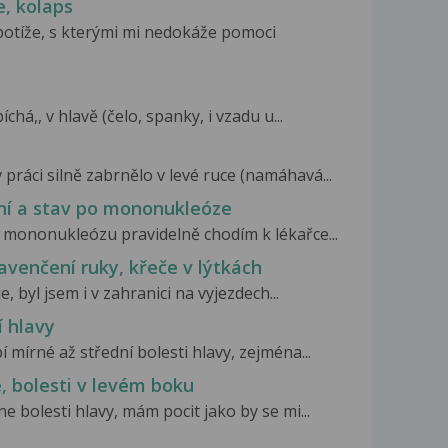
e, kolaps
 potíže, s kterými mi nedokáže pomoci
há,, v hlavě (čelo, spanky, i vzadu u...
 práci silně zabrnělo v levé ruce (namáhavá...
ení a stav po mononukleóze
 mononukleózu pravidelně chodím k lékařce...
avenčení ruky, křeče v lýtkách
, byl jsem i v zahranici na vyjezdech...
í hlavy
í mírné až střední bolesti hlavy, zejména...
e, bolesti v levém boku
ne bolesti hlavy, mám pocit jako by se mi...