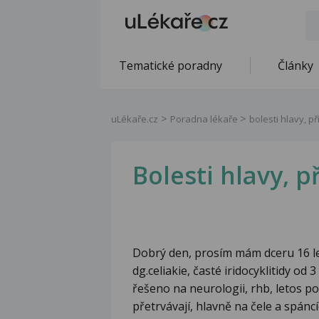
Tematické poradny
Články
uLékaře.cz
Poradna lékaře
bolesti hlavy, pří
Bolesti hlavy, př
Dobrý den, prosím mám dceru 16 let
dg.celiakie, časté iridocyklitidy od
řešeno na neurologii, rhb, letos poz
přetrvávají, hlavně na čele a spáncí