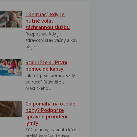
13 situací, kdy je
nutné volat
záchrannou službu
Rozpoznat, kdy je
zdravotní stav vážný a kdy
už je...
Stáhněte si: První
pomoc do kapsy
Jak mít první pomoc vždy
po ruce? Stáhněte si
praktického...
Co pomáhá na oteklé
nohy? Podpořte
správné proudění
lymfy
Těžké nohy, napnutá kůže,
oteklé kotníky. To jsou