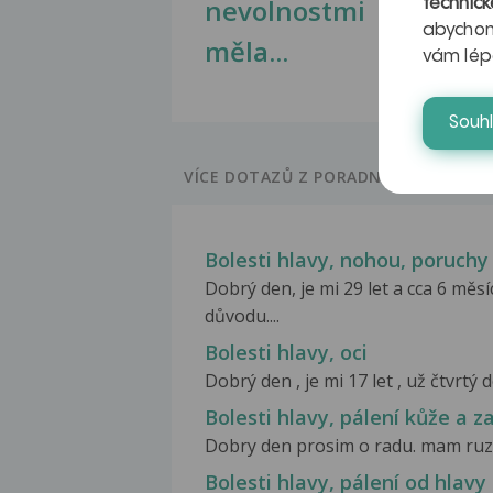
nevolnostmi
technick
abychom
měla...
vám lép
Souh
VÍCE DOTAZŮ Z PORADNY
Bolesti hlavy, nohou, poruchy
Dobrý den, je mi 29 let a cca 6 mě
důvodu....
Bolesti hlavy, oci
Dobrý den , je mi 17 let , už čtvrtý 
Bolesti hlavy, pálení kůže a za
Dobry den prosim o radu. mam ruzne
Bolesti hlavy, pálení od hlavy