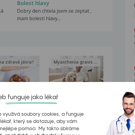
Bolest hlavy
ká
Dobry den chtela jsem se zeptat ,
mam bolesti hlavy...
na zdravá játra?
Myasthenia gravis – vše, co...
b funguje jako lékař
kovatění
Inovativní
r v datech a
léčba
 využívá soubory cookies, a funguje
 lékař, který se dotazuje, aby vám
azech
myastenie –
 nejlépe pomoci. My takto sbíráme