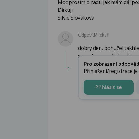
Moc prosím o radu jak mám dál post
Děkuji!
Silvie Slováková
Odpovídá lékař:
dobrý den, bohužel takhle
se na hormonální antikonc
Pro zobrazení odpovědi 
Přihlášení/registrace j
Přihlásit se