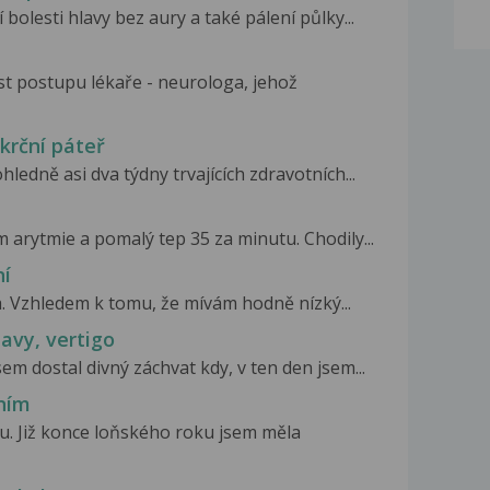
bolesti hlavy bez aury a také pálení půlky...
t postupu lékaře - neurologa, jehož
 krční páteř
ledně asi dva týdny trvajících zdravotních...
m arytmie a pomalý tep 35 za minutu. Chodily...
ní
a. Vzhledem k tomu, že mívám hodně nízký...
tavy, vertigo
em dostal divný záchvat kdy, v ten den jsem...
aním
. Již konce loňského roku jsem měla