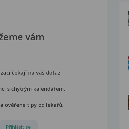
žeme vám
izací čekají na váš dotaz.
nci s chytrým kalendářem.
a ověřené tipy od lékařů.
Přihlásit se