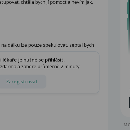
upovat, chtěla bych jí pomoct a nevím jak.
 na dálku lze pouze spekulovat, zeptal bych
e...
lékaře je nutné se přihlásit.
e zdarma a zabere průměrně 2 minuty.
Zaregistrovat
MO