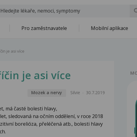
Pro zaměstnavatele
Mobilní aplikace
čin je asi více
íčin je asi více
MO
Mozek a nervy
Silvie
30.7.2019
, má časté bolesti hlavy,
 3 let, sledovaná na očním oddělení, v roce 2018
itivní borelióza, přeléčená atb., bolesti hlavy
ch.