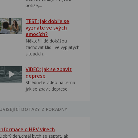
potíže,...
TEST: Jak dobře se
vyznáte ve svých
emocích?
Někteří lidé dokážou
zachovat klid i ve vypjatých
situacích....
VIDEO: Jak se zbavit
deprese
Shlédněte video na téma
jak se zbavit deprese..
UVISEJÍCÍ DOTAZY Z PORADNY
Informace o HPV virech
Dobrý den,chtěl bych se zeptat,jak