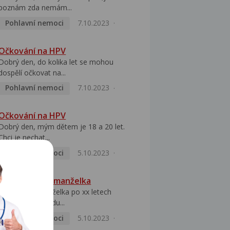
poznám zda nemám...
Pohlavní nemoci
7.10.2023
Očkování na HPV
Dobrý den, do kolika let se mohou
dospělí očkovat na...
Pohlavní nemoci
7.10.2023
Očkování na HPV
Dobrý den, mým dětem je 18 a 20 let.
Chci je nechat...
Pohlavní nemoci
5.10.2023
HPV pozitivní manželka
Dobrý den, manželka po xx letech
přivezla z Východu...
Pohlavní nemoci
5.10.2023