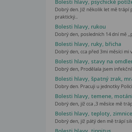
Bolesti hlavy, psychické potíž
Dobrý den. Již několik let mě trápí
praktický...
Bolesti hlavy, rukou
Dobrý den, posledních 14 dní mě ,,píc
Bolesti hlavy, ruky, břicha
Dobrý den, cca před 3mi měsíci mi v
Bolesti hlavy, stavy na omdl
Dobrý den, Prodělala jsem infekční
Bolesti hlavy, špatný zrak, mr
Dobry den. Pracuji u jednotky Policie
Bolesti hlavy, temene, motán
Dobrý den, již cca ,3 měsíce mě tráp
Bolesti hlavy, teploty, zimnic
Dobrý den, již pátý den mě trápí sil
Bolesti hlavy, tinnitus