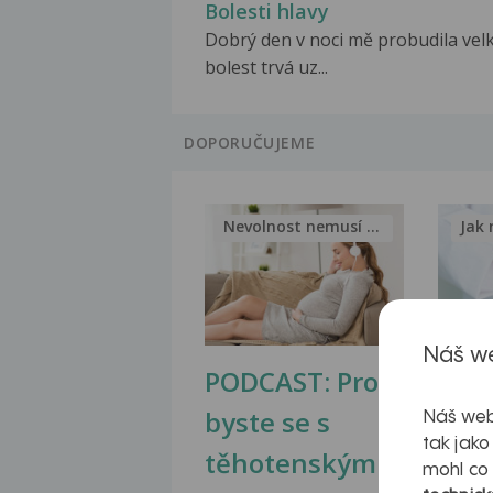
Bolesti hlavy
Dobrý den v noci mě probudila vel
bolest trvá uz...
DOPORUČUJEME
Nevolnost nemusí být nutnou...
Jak 
Náš we
PODCAST: Proč
Ztu
byste se s
jate
Náš web
tak jako
těhotenskými
obr
mohl co