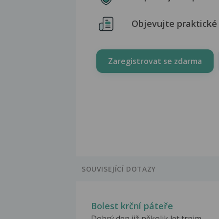
Objevujte praktické 
Zaregistrovat se zdarma
SOUVISEJÍCÍ DOTAZY
Bolest krční páteře
Dobrý den,již několik let trpim