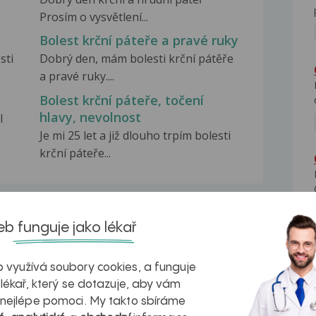
Prosím o vysvětlení...
Bolest krční páteře a pravé ruky
sti
Dobrý den, mám bolesti krční pátěře
a pravé ruky....
Bolest krční páteře, točení
hlavy, nevolnost
l
Je mi 25 let a již dlouho trpím bolesti
krční páteře...
b funguje jako lékař
na zdravá játra?
Myasthenia gravis – vše, co...
 využívá soubory cookies, a funguje
 lékař, který se dotazuje, aby vám
 nejlépe pomoci. My takto sbíráme