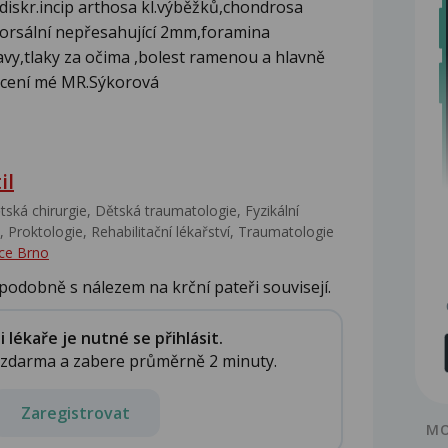
diskr.incip arthosa kl.výběžků,chondrosa
orsální nepřesahující 2mm,foramina
avy,tlaky za očima ,bolest ramenou a hlavně
ocení mé MR.Sýkorová
il
ská chirurgie, Dětská traumatologie, Fyzikální
 Proktologie, Rehabilitační lékařství‎, Traumatologie
ce Brno
podobně s nálezem na krční pateři souvisejí.
lékaře je nutné se přihlásit.
e zdarma a zabere průměrně 2 minuty.
Zaregistrovat
MO