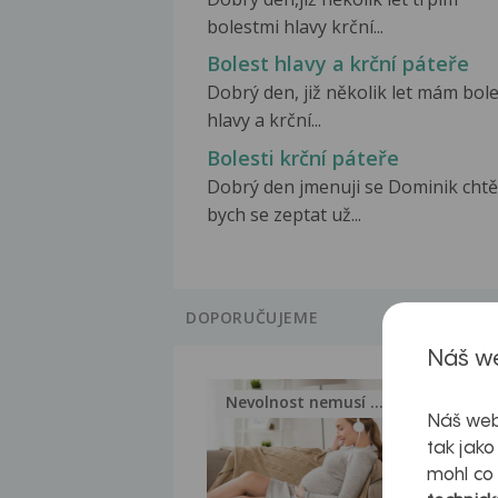
bolestmi hlavy krční...
Bolest hlavy a krční páteře
Dobrý den, již několik let mám bole
hlavy a krční...
Bolesti krční páteře
Dobrý den jmenuji se Dominik chtě
bych se zeptat už...
DOPORUČUJEME
Náš we
Nevolnost nemusí být nutnou...
Jak 
Náš web
tak jako
mohl co