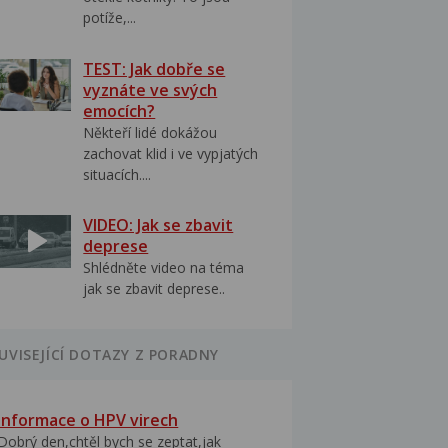
potíže,...
TEST: Jak dobře se
vyznáte ve svých
emocích?
Někteří lidé dokážou
zachovat klid i ve vypjatých
situacích....
VIDEO: Jak se zbavit
deprese
Shlédněte video na téma
jak se zbavit deprese..
UVISEJÍCÍ DOTAZY Z PORADNY
Informace o HPV virech
Dobrý den,chtěl bych se zeptat,jak