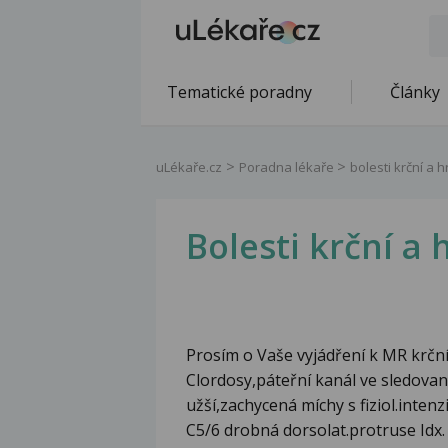
Tematické poradny
Články
uLékaře.cz
Poradna lékaře
bolesti krční a 
Bolesti krční a 
Prosím o Vaše vyjádření k MR krčn
Clordosy,páteřní kanál ve sledov
užší,zachycená míchy s fiziol.inte
C5/6 drobná dorsolat.protruse Idx