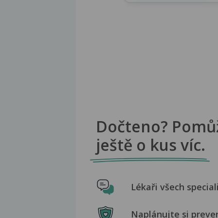
Dočteno? Pomů
ještě o kus víc.
Lékaři všech special
Naplánujte si preve