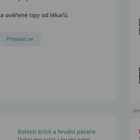
a ověřené tipy od lékařů.
Přihlásit se
SO
Bolesti krční a hrudní páteře
Dobrý den krční a hrudní páteř