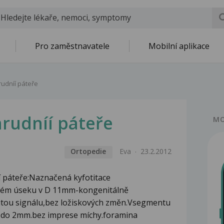
Pro zaměstnavatele
Mobilní aplikace
hrudníí páteře
hrudníí páteře
MO
Ortopedie
Eva
23.2.2012
í páteře:Naznačená kyfotitace
aném úseku v D 11mm-kongenitálně
nzitou signálu,bez ložiskových změn.Vsegmentu
. do 2mm.bez imprese míchy.foramina