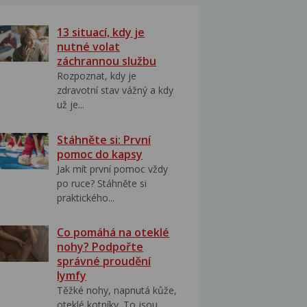
13 situací, kdy je
nutné volat
záchrannou službu
Rozpoznat, kdy je
zdravotní stav vážný a kdy
už je...
Stáhněte si: První
pomoc do kapsy
Jak mít první pomoc vždy
po ruce? Stáhněte si
praktického...
Co pomáhá na oteklé
nohy? Podpořte
správné proudění
lymfy
Těžké nohy, napnutá kůže,
oteklé kotníky. To jsou