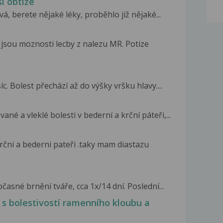
ší obtíže
á, berete nějaké léky, proběhlo již nějaké...
jsou moznosti lecby z nalezu MR. Potize
íc. Bolest přechází až do výšky vršku hlavy....
ané a vleklé bolesti v bederní a krční páteři,...
čni a bederni pateři .taky mam diastazu
časné brnění tváře, cca 1x/14 dní. Poslední...
e s bolestivostí ramenního kloubu a