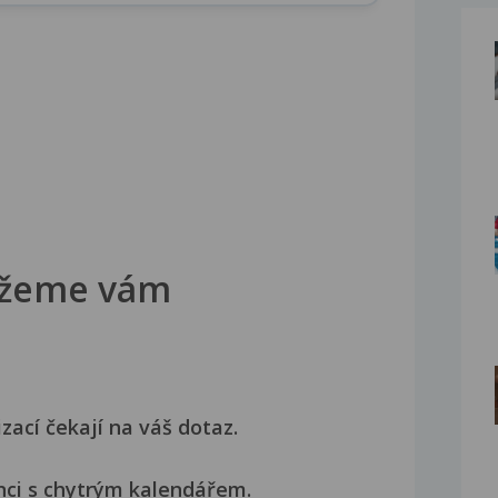
žeme vám
izací čekají na váš dotaz.
nci s chytrým kalendářem.