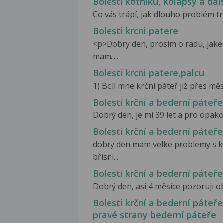
Bolesti kotníku, kolapsy a dal
Co vás trápí, jak dlouho problém trv
Bolesti krcni patere
<p>Dobry den, prosim o radu, jake 
mam.....
Bolesti krcni patere,palcu
1) Bolí mne krční páteř již přes měs
Bolesti krční a bederní páteře
Dobrý den, je mi 39 let a pro opakov
Bolesti krční a bederní páteře
dobry den mam velke problemy s kr
břisni...
Bolesti krční a bederní páteře
Dobrý den, asi 4 měsíce pozoruji ob
Bolesti krční a bederní páteř
pravé strany bederní páteře