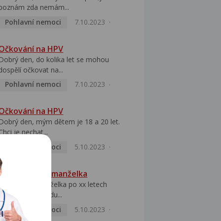
poznám zda nemám...
Pohlavní nemoci
7.10.2023
Očkování na HPV
Dobrý den, do kolika let se mohou
dospělí očkovat na...
Pohlavní nemoci
7.10.2023
Očkování na HPV
Dobrý den, mým dětem je 18 a 20 let.
Chci je nechat...
Pohlavní nemoci
5.10.2023
HPV pozitivní manželka
Dobrý den, manželka po xx letech
přivezla z Východu...
Pohlavní nemoci
5.10.2023