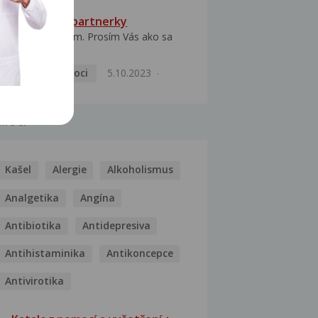
HPV typ 52 u partnerky
Dobrý deň prajem. Prosím Vás ako sa
dá vyliečiť vírus...
Pohlavní nemoci
5.10.2023
MOCI
Kašel
Alergie
Alkoholismus
Analgetika
Angína
Antibiotika
Antidepresiva
Antihistaminika
Antikoncepce
Antivirotika