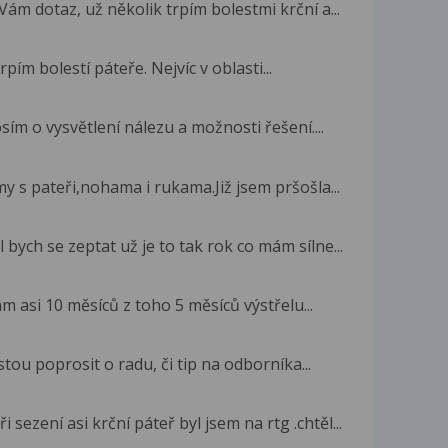
m dotaz, už několik trpím bolestmi krční a...
trpím bolestí páteře. Nejvíc v oblasti...
ím o vysvětlení nálezu a možnosti řešení....
 s pateři,nohama i rukama.Již jsem pršošla...
bych se zeptat už je to tak rok co mám sílne...
m asi 10 měsíců z toho 5 měsíců výstřelu...
tou poprosit o radu, či tip na odborníka...
sezení asi krční páteř byl jsem na rtg .chtěl...