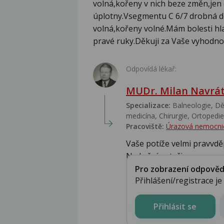
volná,kořeny v nich beze změn,jen 
úplotny.Vsegmentu C 6/7 drobná d
volná,kořeny volné.Mám bolesti hl
pravé ruky.Děkuji za Vaše vyhodn
Odpovídá lékař:
MUDr. Milan Navrát
Specializace:
Balneologie, Dět
medicína, Chirurgie, Ortopedie,
Pracoviště:
Úrazová nemocni
Vaše potíže velmi pravvdě
Na krční pateři ...
Pro zobrazení odpovědi 
Přihlášení/registrace j
Přihlásit se