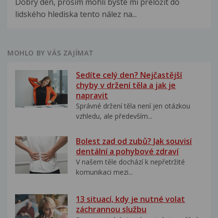
Dobrý den, prosím mohli byste mi přeložit do
lidského hlediska tento nález na...
MOHLO BY VÁS ZAJÍMAT
Sedíte celý den? Nejčastější
chyby v držení těla a jak je
napravit
Správné držení těla není jen otázkou
vzhledu, ale především...
Bolest zad od zubů? Jak souvisí
dentální a pohybové zdraví
V našem těle dochází k nepřetržité
komunikaci mezi...
13 situací, kdy je nutné volat
záchrannou službu