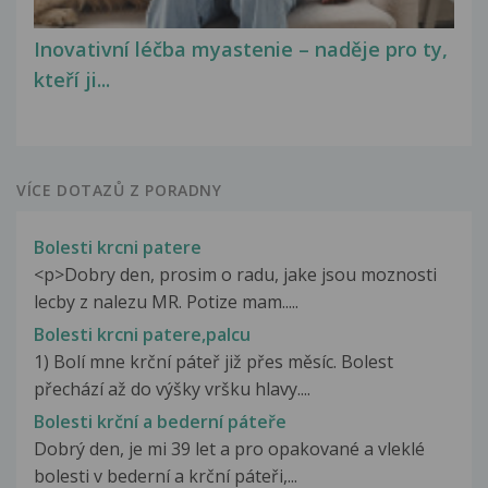
Inovativní léčba myastenie – naděje pro ty,
kteří ji...
VÍCE DOTAZŮ Z PORADNY
Bolesti krcni patere
<p>Dobry den, prosim o radu, jake jsou moznosti
lecby z nalezu MR. Potize mam.....
Bolesti krcni patere,palcu
1) Bolí mne krční páteř již přes měsíc. Bolest
přechází až do výšky vršku hlavy....
Bolesti krční a bederní páteře
Dobrý den, je mi 39 let a pro opakované a vleklé
bolesti v bederní a krční páteři,...