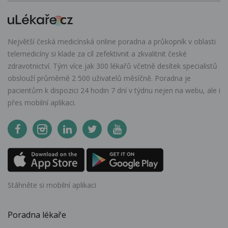
Největší česká medicínská online poradna a průkopník v oblasti
telemedicíny si klade za cíl zefektivnit a zkvalitnit české
zdravotnictví. Tým více jak 300 lékařů včetně desítek specialistů
obslouží průměrně 2 500 uživatelů měsíčně. Poradna je
pacientům k dispozici 24 hodin 7 dní v týdnu nejen na webu, ale i
přes mobilní aplikaci.
Stáhněte si mobilní aplikaci
Poradna lékaře