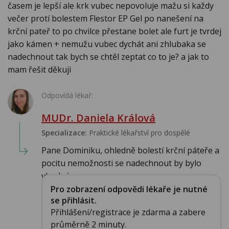
časem je lepší ale krk vubec nepovoluje mažu si každy
večer protí bolestem Flestor EP Gel po nanešení na
krční pateř to po chvilce přestane bolet ale furt je tvrdej
jako kámen + nemužu vubec dychát ani zhlubaka se
nadechnout tak bych se chtěl zeptat co to je? a jak to
mam řešit děkuji
Odpovídá lékař:
MUDr. Daniela Králová
Specializace:
Praktické lékařství pro dospělé
Pane Dominiku, ohledně bolestí krční páteře a
pocitu nemožnosti se nadechnout by bylo
vhodné...
Pro zobrazení odpovědi lékaře je nutné
se přihlásit.
Přihlášení/registrace je zdarma a zabere
průměrně 2 minuty.