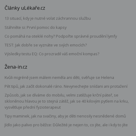
Články uLékaře.cz
13 situací, kdy je nutné volat záchrannou službu
Stáhněte si: První pomoc do kapsy
Co pomáhá na oteklé nohy? Podpořte správné proudění lymfy
TEST: Jak dobře se vyznáte ve svých emocích?
Výsledky testu EQ: Co prozradil váš emoční kompas?
Žena-in.cz
Kvůli migréně jsem málem neměla ani děti, svěřuje se Helena
Pět tipů, jak začít dokonalé ráno. Nevynechejte snídani ani protažení
Způsob, jak se díváme do mobilu, velmi zatěžuje krční páteř, se
skloněnou hlavou je to stejná zátěž, jak se 40 kilovým pytlem na krku,
vysvětluje přední fyzioterapeut
Tipy maminek, jak na svačiny, aby je děti nenosily nesnědené domů
Jídlo jako palivo pro běžce: Důležité je nejen to, co jíte, ale i kdy to jíte