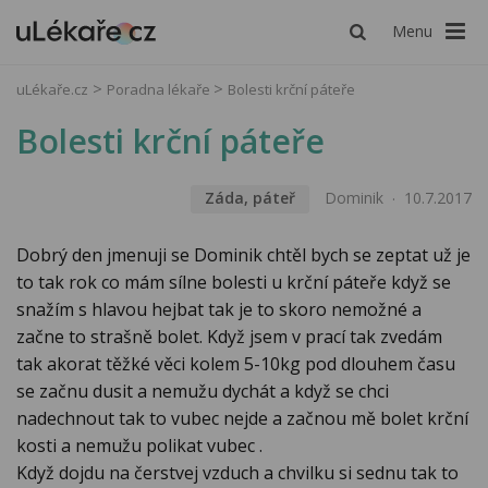
Menu
uLékaře.cz
Poradna lékaře
Bolesti krční páteře
Bolesti krční páteře
Záda, páteř
Dominik
10.7.2017
Dobrý den jmenuji se Dominik chtěl bych se zeptat už je
to tak rok co mám sílne bolesti u krční páteře když se
snažím s hlavou hejbat tak je to skoro nemožné a
začne to strašně bolet. Když jsem v prací tak zvedám
tak akorat těžké věci kolem 5-10kg pod dlouhem času
se začnu dusit a nemužu dychát a když se chci
nadechnout tak to vubec nejde a začnou mě bolet krční
kosti a nemužu polikat vubec .
Když dojdu na čerstvej vzduch a chvilku si sednu tak to