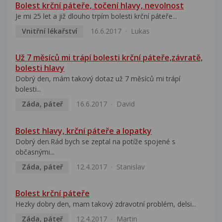
Bolest krční páteře, točení hlavy, nevolnost
Je mi 25 let a již dlouho trpím bolesti krční páteře...
Vnitřní lékařství
16.6.2017
Lukas
Už 7 měsíců mi trápí bolesti krční páteře,závratě,
bolesti hlavy
Dobrý den, mám takový dotaz už 7 měsíců mi trápí
bolesti...
Záda, páteř
16.6.2017
David
Bolest hlavy, krční páteře a lopatky
Dobrý den.Rád bych se zeptal na potíže spojené s
občasnými...
Záda, páteř
12.4.2017
Stanislav
Bolest krční páteře
Hezky dobry den, mam takový zdravotní problém, delsi...
Záda, páteř
12.4.2017
Martin