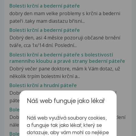
Bolesti krční a bederní páteře
dobry den mam velke problemy s krčni a bederni
pateři .taky mam diastazu břisni...
Bolesti krční a bederní páteře
Dobrý den, asi 4 měsíce pozoruji občasné brnění
tváře, cca 1x/14 dní. Poslední...
Bolesti krční a bederní páteře s bolestivostí
ramenního kloubu a pravé strany bederní páteře
Dobrý večer pane doktore, mám k Vám dotaz, už
několik trpím bolestmi krční a...
Bolesti krční a hrudní páteře
Dobrý den, je mi 47 let. Již asi 5 let trpím bolestí
páteře. Nejvíc v oblasti...
Náš web funguje jako lékař
Bolesti krční a hrudní páteře
Dobrý den krční a hrudní páteř Prosím o vysvětlení
Náš web využívá soubory cookies,
nálezu a možnosti řešení....
a funguje tak jako lékař, který se
dotazuje, aby vám mohl co nejlépe
Bolesti krční a hrudníí páteře