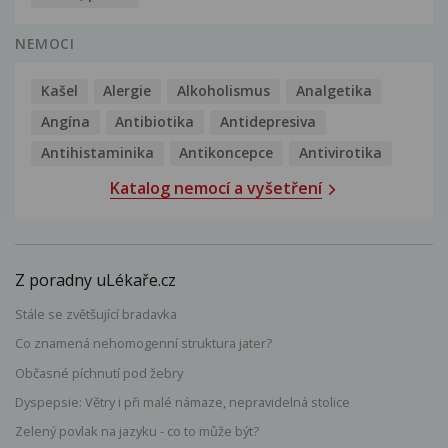
NEMOCI
Kašel
Alergie
Alkoholismus
Analgetika
Angína
Antibiotika
Antidepresiva
Antihistaminika
Antikoncepce
Antivirotika
Katalog nemocí a vyšetření
Z poradny uLékaře.cz
Stále se zvětšující bradavka
Co znamená nehomogenní struktura jater?
Občasné píchnutí pod žebry
Dyspepsie: Větry i při malé námaze, nepravidelná stolice
Zelený povlak na jazyku - co to může být?