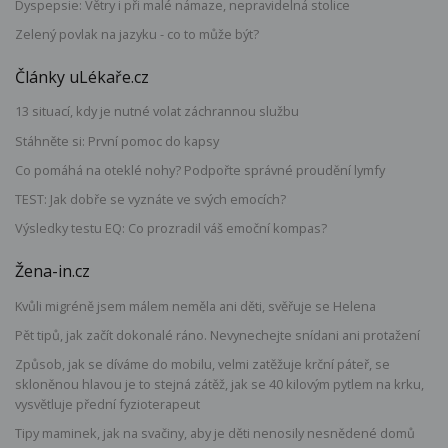
Dyspepsie: Větry i při malé námaze, nepravidelná stolice
Zelený povlak na jazyku - co to může být?
Články uLékaře.cz
13 situací, kdy je nutné volat záchrannou službu
Stáhněte si: První pomoc do kapsy
Co pomáhá na oteklé nohy? Podpořte správné proudění lymfy
TEST: Jak dobře se vyznáte ve svých emocích?
Výsledky testu EQ: Co prozradil váš emoční kompas?
Žena-in.cz
Kvůli migréně jsem málem neměla ani děti, svěřuje se Helena
Pět tipů, jak začít dokonalé ráno. Nevynechejte snídani ani protažení
Způsob, jak se díváme do mobilu, velmi zatěžuje krční páteř, se
skloněnou hlavou je to stejná zátěž, jak se 40 kilovým pytlem na krku,
vysvětluje přední fyzioterapeut
Tipy maminek, jak na svačiny, aby je děti nenosily nesnědené domů