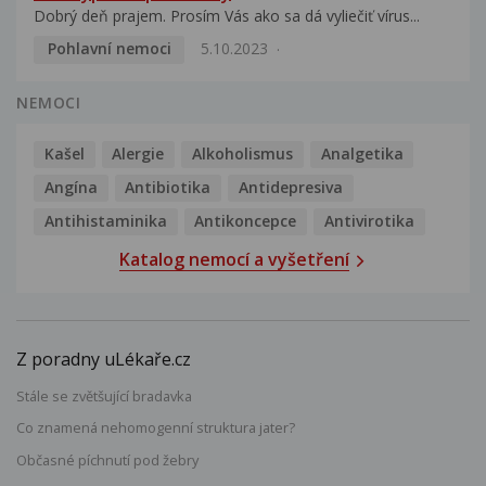
Dobrý deň prajem. Prosím Vás ako sa dá vyliečiť vírus...
Pohlavní nemoci
5.10.2023
NEMOCI
Kašel
Alergie
Alkoholismus
Analgetika
Angína
Antibiotika
Antidepresiva
Antihistaminika
Antikoncepce
Antivirotika
Katalog nemocí a vyšetření
Z poradny uLékaře.cz
Stále se zvětšující bradavka
Co znamená nehomogenní struktura jater?
Občasné píchnutí pod žebry