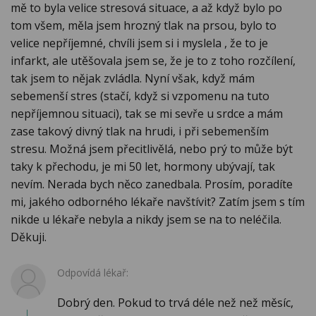
mě to byla velice stresová situace, a až když bylo po
tom všem, měla jsem hrozný tlak na prsou, bylo to
velice nepříjemné, chvíli jsem si i myslela , že to je
infarkt, ale utěšovala jsem se, že je to z toho rozčílení,
tak jsem to nějak zvládla. Nyní však, když mám
sebemenší stres (stačí, když si vzpomenu na tuto
nepříjemnou situaci), tak se mi sevře u srdce a mám
zase takový divný tlak na hrudi, i při sebemenším
stresu. Možná jsem přecitlivělá, nebo prý to může být
taky k přechodu, je mi 50 let, hormony ubývají, tak
nevím. Nerada bych něco zanedbala. Prosím, poradíte
mi, jakého odborného lékaře navštívit? Zatím jsem s tím
nikde u lékaře nebyla a nikdy jsem se na to neléčila.
Děkuji.
Odpovídá lékař:
Dobrý den. Pokud to trvá déle než než měsíc,