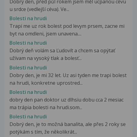
Dobrý den, před půl rokem jsem měl ucpanou cévu
u srdce (vedlejší céva). Ve...
Bolesti na hrudi
Trapi me uz rok bolest pod levym prsem, zacne mi
byt na omdleni, jsem unavena....
Bolesti na hrudi
Dobrý deň volám sa Ľudovít a chcem sa opýtať
užívam na vysoký tlak a bolesť...
Bolesti na hrudi
Dobry den, je mi 32 let. Uz asi tyden me trapi bolest
na hrudi, konkretne uprostred...
Bolesti na hrudi
dobry den pan doktor uz dlhsiu dobu cca 2 mesiac
ma trápia bolesti na hrudi.som...
Bolesti na hrudi
Dobrý den, je to možná banalita, ale přes 2 roky se
potýkám s tím, že několikrát...