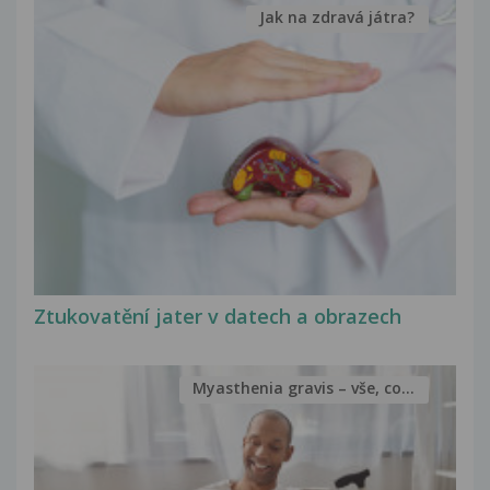
Jak na zdravá játra?
Ztukovatění jater v datech a obrazech
Myasthenia gravis – vše, co...