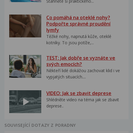
Stáhněte si praktického...
Co pomáhá na oteklé nohy?
Podpořte správné proudění
lymfy
Těžké nohy, napnutá kůže, oteklé
kotníky. To jsou potíže,...
TEST: Jak dobře se vyznáte ve
svých emocích?
Někteří lidé dokážou zachovat klid i ve
vypjatých situacích....
VIDEO: Jak se zbavit deprese
Shlédněte video na téma jak se zbavit
deprese..
SOUVISEJÍCÍ DOTAZY Z PORADNY