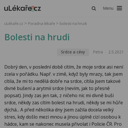
Menu
uLékaře.cz
Poradna lékaře
bolesti na hrudi
Bolesti na hrudi
Srdce a cévy
Petra
2.5.2021
Dobrý den, v poslední době cítím, že moje srdce asi není
zcela v pořádku. Např. v zimě, když byly mrazy, tak jsem
cítila, že mi to nedělá dobře na srdce, cítila jsem takové
divné bušení a arytmii srdce (nevím, jak to přesně
popsat). Jindy zas jen tak, z ničeho nic mi divně buši
srdce, někdy zas cítím bolest na hrudi, někdy se mi hůře
dýchá... A před několika dny jsem zažila docela velký
stres, kdy došlo mezi mnou a jinou úplně cizí osobou k
hádce, kam se nakonec musela přivolat i Policie ČR. Pro