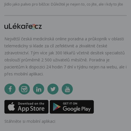
Jídlo jako palivo pro běžce: Důležité je nejen to, co jíte, ale i kdy to jíte
Největší česká medicínská online poradna a průkopník v oblasti
telemedicíny si klade za cíl zefektivnit a zkvalitnit české
zdravotnictví. Tým více jak 300 lékařů včetně desítek specialistů
obslouží průměrně 2 500 uživatelů měsíčně. Poradna je
pacientům k dispozici 24 hodin 7 dní v týdnu nejen na webu, ale i
přes mobilní aplikaci.
Stáhněte si mobilní aplikaci