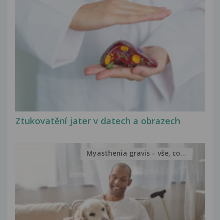
Ztukovatění jater v datech a obrazech
Myasthenia gravis – vše, co...