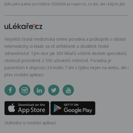
Jídlo jako palivo pro běžce: Důležité je nejen to, co jíte, ale i kdy to jíte
Největší česká medicínská online poradna a průkopník v oblasti
telemedicíny si klade za cíl zefektivnit a zkvalitnit české
zdravotnictví. Tým více jak 300 lékařů včetně desítek specialistů
obslouží průměrně 2 500 uživatelů měsíčně. Poradna je
pacientům k dispozici 24 hodin 7 dní v týdnu nejen na webu, ale i
přes mobilní aplikaci.
Stáhněte si mobilní aplikaci