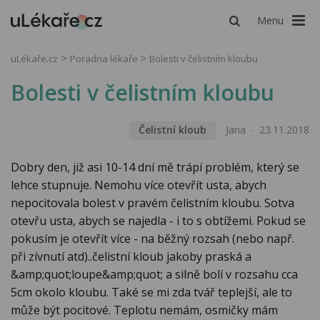
Menu
uLékaře.cz
Poradna lékaře
Bolesti v čelistním kloubu
Bolesti v čelistním kloubu
Čelistní kloub
Jana
23.11.2018
Dobry den, již asi 10-14 dní mě trápí problém, který se
lehce stupnuje. Nemohu více otevřít usta, abych
nepocitovala bolest v pravém čelistním kloubu. Sotva
otevřu usta, abych se najedla - i to s obtížemi. Pokud se
pokusím je otevřít více - na běžný rozsah (nebo např.
při zívnutí atd)..čelistní kloub jakoby praská a
&amp;quot;loupe&amp;quot; a silně bolí v rozsahu cca
5cm okolo kloubu. Také se mi zda tvář teplejší, ale to
může být pocitové. Teplotu nemám, osmičky mám