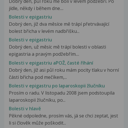
Dobrý den, půl roku mě bolí v levém podžebří. Po
jídle, někdy i během dne....
Bolesti v epigastriu
Dobrý den, již dva měsíce mě trápí přetrvávající
bolest břicha v levém nadbřišku...
Bolesti v epigastriu
Dobrý den, už měsíc mě trápí bolesti v oblasti
epigastria a pravým podžebřím....
Bolesti v epigastriu aPOŽ, časté říhání
Dobrý den, již asi půl roku mám pocity tlaku v horní
části břicha pod mečíkem,...
Bolesti v epigastru po laparoskopii žlučníku
Prosím o radu. V listopadu 2008 jsem podstoupila
laparoskopii žlučníku, po...
Bolesti v hlavě
Pěkné odpoledne, prosím vás, já se chci zeptat, jest
li si člověk může poškodit...