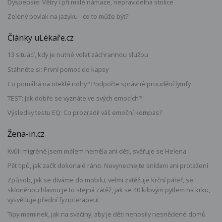
Dyspepsie: Větry i při malé námaze, nepravidelná stolice
Zelený povlak na jazyku - co to může být?
Články uLékaře.cz
13 situací, kdy je nutné volat záchrannou službu
Stáhněte si: První pomoc do kapsy
Co pomáhá na oteklé nohy? Podpořte správné proudění lymfy
TEST: Jak dobře se vyznáte ve svých emocích?
Výsledky testu EQ: Co prozradil váš emoční kompas?
Žena-in.cz
Kvůli migréně jsem málem neměla ani děti, svěřuje se Helena
Pět tipů, jak začít dokonalé ráno. Nevynechejte snídani ani protažení
Způsob, jak se díváme do mobilu, velmi zatěžuje krční páteř, se
skloněnou hlavou je to stejná zátěž, jak se 40 kilovým pytlem na krku,
vysvětluje přední fyzioterapeut
Tipy maminek, jak na svačiny, aby je děti nenosily nesnědené domů