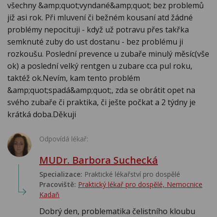
všechny &amp;quot;vyndané&amp;quot; bez problemů
již asi rok. Při mluvení či bežném kousaní atd žádné
problémy nepocituji - když už potravu přes takřka
semknuté zuby do ust dostanu - bez problému ji
rozkoušu. Poslední prevence u zubaře minulý měsíc(vše
ok) a poslední velký rentgen u zubare cca pul roku,
taktéž ok.Nevím, kam tento problém
&amp;quot;spadá&amp;quot;, zda se obrátit opet na
svého zubaře či praktika, či ješte počkat a 2 týdny je
krátká doba.Děkuji
Odpovídá lékař:
MUDr. Barbora Suchecká
Specializace:
Praktické lékařství pro dospělé
Pracoviště:
Praktický lékař pro dospělé, Nemocnice
Kadaň
Dobrý den, problematika čelistního kloubu