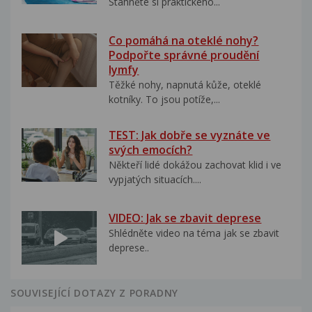
Stáhněte si praktického...
Co pomáhá na oteklé nohy?
Podpořte správné proudění
lymfy
Těžké nohy, napnutá kůže, oteklé
kotníky. To jsou potíže,...
TEST: Jak dobře se vyznáte ve
svých emocích?
Někteří lidé dokážou zachovat klid i ve
vypjatých situacích....
VIDEO: Jak se zbavit deprese
Shlédněte video na téma jak se zbavit
deprese..
SOUVISEJÍCÍ DOTAZY Z PORADNY