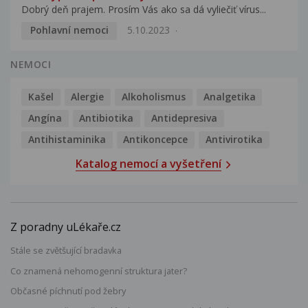
Dobrý deň prajem. Prosím Vás ako sa dá vyliečiť vírus...
Pohlavní nemoci
5.10.2023
NEMOCI
Kašel
Alergie
Alkoholismus
Analgetika
Angína
Antibiotika
Antidepresiva
Antihistaminika
Antikoncepce
Antivirotika
Katalog nemocí a vyšetření
Z poradny uLékaře.cz
Stále se zvětšující bradavka
Co znamená nehomogenní struktura jater?
Občasné píchnutí pod žebry