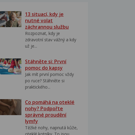
13 situací, kdy je
nutné volat
záchrannou službu
Rozpoznat, kdy je
zdravotní stav vážný a kdy
už je...
Stáhněte si: První
pomoc do kapsy
Jak mít první pomoc vždy
po ruce? Stáhněte si
praktického...
Co pomáhá na oteklé
nohy? Podpořte
správné proudění
lymfy
Těžké nohy, napnutá kůže,
oteklé kotníky. To jsou