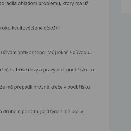
 poradila ohľadom problému, ktorý ma už
kroku,kvuli zvětšene děložní
y užívám antikoncepci. Můj lékař z důvodu...
eče v břiše (levý a pravý bok podbřišku, u...
 že mě přepadli hrozné křeče v podbřišku.
 druhém porodu. Již 4 týden mě bolí v