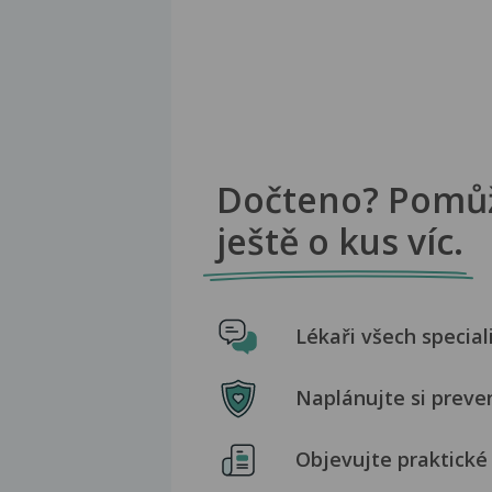
Dočteno? Pomů
ještě o kus víc.
Lékaři všech special
Naplánujte si preve
Objevujte praktické 