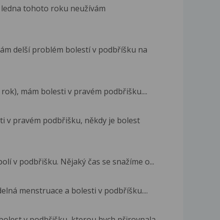
d ledna tohoto roku neužívám
ám delší problém bolestí v podbříšku na
n rok), mám bolesti v pravém podbřišku....
i v pravém podbřišku, někdy je bolest
lí v podbřišku. Nějaký čas se snažíme o...
elná menstruace a bolesti v podbříšku....
bolest v podbřišku, kterou bych přirovnala...