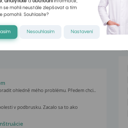
é
,
analytické
a
obchodní
informace,
azech
myastenie –
 se mohli neustále zlepšovat a tím
e pomohli. Souhlasíte?
naděje pro ty,
kteří ji...
lasím
Nesouhlasím
Nastavení
NE
rem
oradit ohledně mého problému. Předem chci...
olesti v podbrusku. Zacalo sa to ako
nštruácie