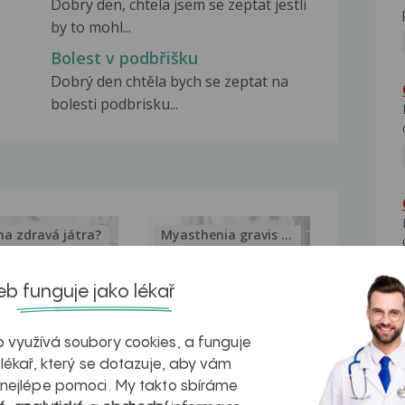
Dobry den, chtela jsem se zeptat jestli
by to mohl...
Bolest v podbřišku
Dobrý den chtěla bych se zeptat na
bolesti podbrisku...
na zdravá játra?
Myasthenia gravis – vše, co...
b funguje jako lékař
 využívá soubory cookies, a funguje
kovatění
Inovativní
 lékař, který se dotazuje, aby vám
 nejlépe pomoci. My takto sbíráme
r v datech a
léčba