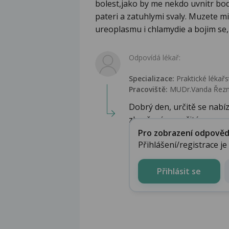
bolest,jako by me nekdo uvnitr bo
pateri a zatuhlymi svaly. Muzete mi
ureoplasmu i chlamydie a bojim se,
Odpovídá lékař:
Specializace:
Praktické lékařs
Pracoviště:
MUDr.Vanda Řezníč
Dobrý den, určitě se nabíz
zhoršení po určité...
Pro zobrazení odpovědi 
Přihlášení/registrace j
Přihlásit se