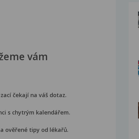
žeme vám
izací čekají na váš dotaz.
nci s chytrým kalendářem.
a ověřené tipy od lékařů.