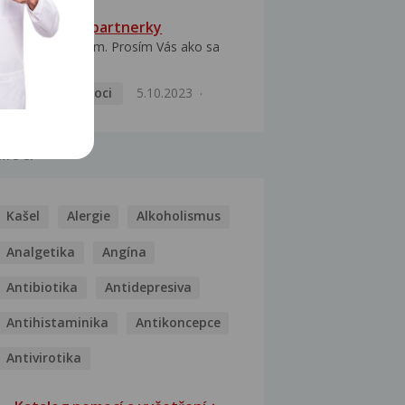
HPV typ 52 u partnerky
Dobrý deň prajem. Prosím Vás ako sa
dá vyliečiť vírus...
Pohlavní nemoci
5.10.2023
MOCI
Kašel
Alergie
Alkoholismus
Analgetika
Angína
Antibiotika
Antidepresiva
Antihistaminika
Antikoncepce
Antivirotika