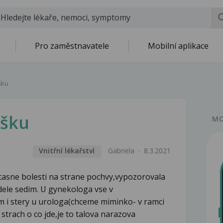
Pro zaměstnavatele
Mobilní aplikace
šku
išku
MO
Vnitřní lékařství
Gabriela
8.3.2021
bcasne bolesti na strane pochvy,vypozorovala
dele sedim. U gynekologa vse v
m i stery u urologa(chceme miminko- v ramci
strach o co jde,je to talova narazova