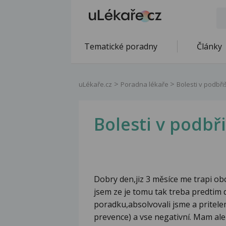
Tematické poradny
Články
uLékaře.cz
Poradna lékaře
Bolesti v podbři
Bolesti v podbř
Dobry den,jiz 3 měsíce me trapi o
jsem ze je tomu tak treba predtim 
poradku,absolvovali jsme a pritele
prevence) a vse negativní. Mam ale 