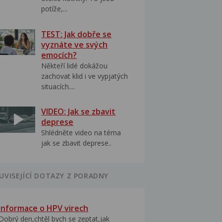
potíže,...
TEST: Jak dobře se
vyznáte ve svých
emocích?
Někteří lidé dokážou
zachovat klid i ve vypjatých
situacích....
VIDEO: Jak se zbavit
deprese
Shlédněte video na téma
jak se zbavit deprese..
UVISEJÍCÍ DOTAZY Z PORADNY
Informace o HPV virech
Dobrý den,chtěl bych se zeptat,jak