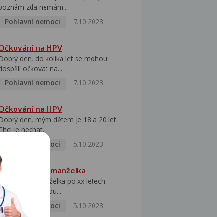
poznám zda nemám...
Pohlavní nemoci
7.10.2023
Očkování na HPV
Dobrý den, do kolika let se mohou
dospělí očkovat na...
Pohlavní nemoci
7.10.2023
Očkování na HPV
Dobrý den, mým dětem je 18 a 20 let.
Chci je nechat...
Pohlavní nemoci
5.10.2023
HPV pozitivní manželka
Dobrý den, manželka po xx letech
přivezla z Východu...
Pohlavní nemoci
5.10.2023