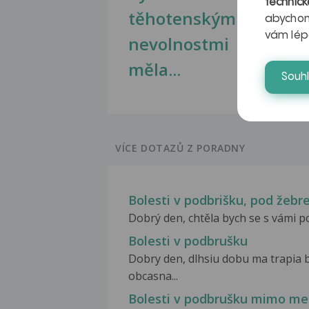
technick
těhotenskými
obr
abychom
vám lép
nevolnostmi
měla...
Souh
VÍCE DOTAZŮ Z PORADNY
Bolesti v podbrišku, pod žeb
Dobrý den, chtěla bych se s vámi p
Bolesti v podbrušku
Dobry den, dlhsiu dobu ma trapia b
obcasna...
Bolesti v podbrušku mimo me