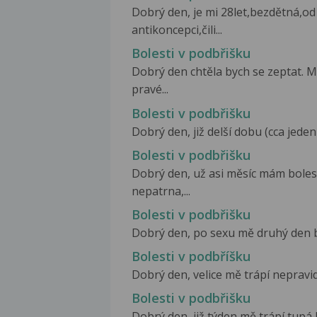
Dobrý den, je mi 28let,bezdětná,o
antikoncepci,čili...
Bolesti v podbřišku
Dobrý den chtěla bych se zeptat. M
pravé...
Bolesti v podbřišku
Dobrý den, již delší dobu (cca jede
Bolesti v podbřišku
Dobrý den, už asi měsíc mám bolest
nepatrna,...
Bolesti v podbřišku
Dobrý den, po sexu mě druhý den bo
Bolesti v podbříšku
Dobrý den, velice mě trápí nepravid
Bolesti v podbřišku
Dobrý den, již týden mě trápí tupá 