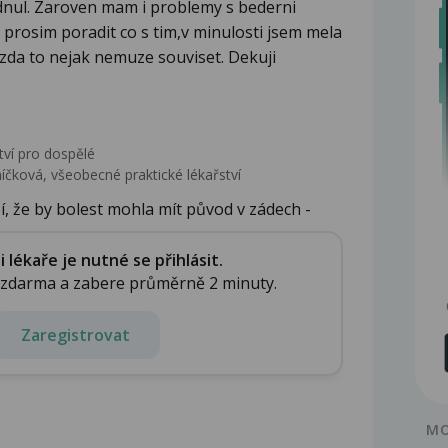
dnul. Zaroven mam i problemy s bederni
 prosim poradit co s tim,v minulosti jsem mela
zda to nejak nemuze souviset. Dekuji
tví pro dospělé
ková, všeobecné praktické lékařství
í, že by bolest mohla mít původ v zádech -
lékaře je nutné se přihlásit.
e zdarma a zabere průměrně 2 minuty.
Zaregistrovat
MO