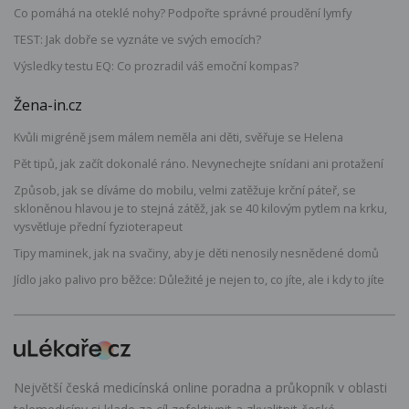
Co pomáhá na oteklé nohy? Podpořte správné proudění lymfy
TEST: Jak dobře se vyznáte ve svých emocích?
Výsledky testu EQ: Co prozradil váš emoční kompas?
Žena-in.cz
Kvůli migréně jsem málem neměla ani děti, svěřuje se Helena
Pět tipů, jak začít dokonalé ráno. Nevynechejte snídani ani protažení
Způsob, jak se díváme do mobilu, velmi zatěžuje krční páteř, se
skloněnou hlavou je to stejná zátěž, jak se 40 kilovým pytlem na krku,
vysvětluje přední fyzioterapeut
Tipy maminek, jak na svačiny, aby je děti nenosily nesnědené domů
Jídlo jako palivo pro běžce: Důležité je nejen to, co jíte, ale i kdy to jíte
Největší česká medicínská online poradna a průkopník v oblasti