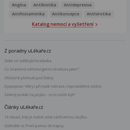
Angína
Antibiotika
Antidepresiva
Antihistaminika
Antikoncepce
Antivirotika
Katalog nemocí a vyšetření
Z poradny uLékaře.cz
Stále se zvětšující bradavka
Co znamená nehomogenní struktura jater?
Občasné píchnutí pod žebry
Dyspepsie: Větry i při malé námaze, nepravidelná stolice
Zelený povlak na jazyku - co to může být?
Články uLékaře.cz
13 situací, kdy je nutné volat záchrannou službu
Stáhněte si: První pomoc do kapsy