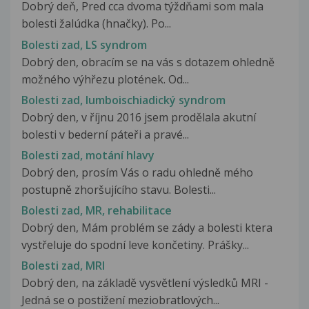
Dobrý deň, Pred cca dvoma týždňami som mala
bolesti žalúdka (hnačky). Po...
Bolesti zad, LS syndrom
Dobrý den, obracím se na vás s dotazem ohledně
možného výhřezu plotének. Od...
Bolesti zad, lumboischiadický syndrom
Dobrý den, v říjnu 2016 jsem prodělala akutní
bolesti v bederní páteři a pravé...
Bolesti zad, motání hlavy
Dobrý den, prosím Vás o radu ohledně mého
postupně zhoršujícího stavu. Bolesti...
Bolesti zad, MR, rehabilitace
Dobrý den, Mám problém se zády a bolesti ktera
vystřeluje do spodní leve končetiny. Prášky...
Bolesti zad, MRI
Dobrý den, na základě vysvětlení výsledků MRI -
Jedná se o postižení meziobratlových...