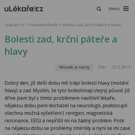
Menu
uLékaře.cz
Poradna lékaře
Bolesti zad, krční páteře a hlavy
Bolesti zad, krční páteře a
hlavy
Mozek a nervy
Petr
25.5.2013
Dobrý den, již delší dobu mě trápí bolesti hlavy (motání
hlavy) a zad. Myslím, že tyto bolestimají stejný původ. Již
dříve jsem byl s tímto problémem navštívil lékaře,
nějakou dobu jsem docházel na neurologii, podstoupil
všechna možná vyšetření ( rentgen, magnetická
rezonance, EEG) a nepřišli mi na žádný problém. Poté
na nějakou dobu se problémy zmírnily a nyní se mi zase