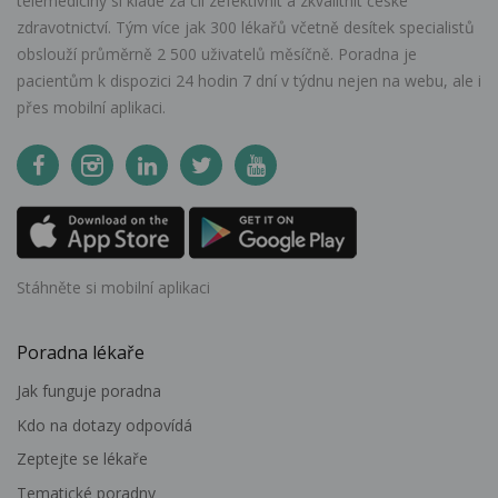
telemedicíny si klade za cíl zefektivnit a zkvalitnit české
zdravotnictví. Tým více jak 300 lékařů včetně desítek specialistů
obslouží průměrně 2 500 uživatelů měsíčně. Poradna je
pacientům k dispozici 24 hodin 7 dní v týdnu nejen na webu, ale i
přes mobilní aplikaci.
Stáhněte si mobilní aplikaci
Poradna lékaře
Jak funguje poradna
Kdo na dotazy odpovídá
Zeptejte se lékaře
Tematické poradny