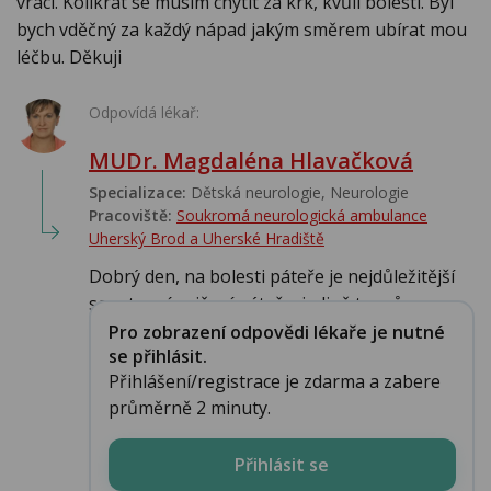
vrací. Kolikrát se musím chytit za krk, kvůli bolesti. Byl
bych vděčný za každý nápad jakým směrem ubírat mou
léčbu. Děkuji
Odpovídá lékař:
MUDr. Magdaléna Hlavačková
Specializace:
Dětská neurologie, Neurologie
Pracoviště:
Soukromá neurologická ambulance
Uherský Brod a Uherské Hradiště
Dobrý den, na bolesti páteře je nejdůležitější
soustavné cvičení páteře, jedině to mů...
Pro zobrazení odpovědi lékaře je nutné
se přihlásit.
Přihlášení/registrace je zdarma a zabere
průměrně 2 minuty.
Přihlásit se