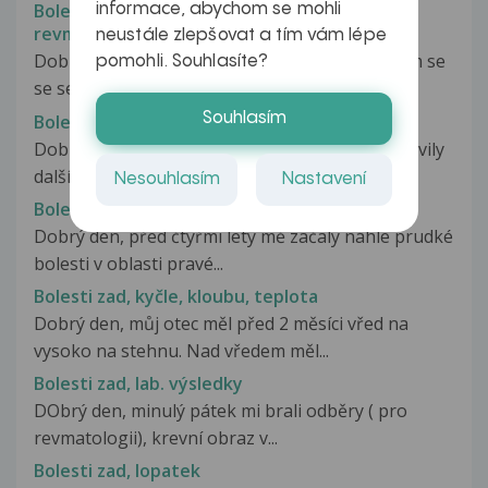
Bolesti zad, kožní potíže, podezření na
informace, abychom se mohli
revmatické onemocnění, žena 39 let
neustále zlepšovat a tím vám lépe
Dobrý den, prosím vás, mám k Vám dotaz, léčím se
pomohli. Souhlasíte?
se seropozitivní revmatoidní...
Souhlasím
Bolesti zad, krku při kašli
Dobrý den. Jen Vám chci dát vědět že se mi objevily
další obtíže. Když kašlu...
Nesouhlasím
Nastavení
Bolesti zad, kyčle
Dobrý den, před čtyřmi lety mě začaly náhle prudké
bolesti v oblasti pravé...
Bolesti zad, kyčle, kloubu, teplota
Dobrý den, můj otec měl před 2 měsíci vřed na
vysoko na stehnu. Nad vředem měl...
Bolesti zad, lab. výsledky
DObrý den, minulý pátek mi brali odběry ( pro
revmatologii), krevní obraz v...
Bolesti zad, lopatek