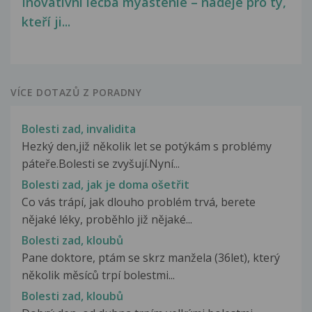
Inovativní léčba myastenie – naděje pro ty,
kteří ji...
VÍCE DOTAZŮ Z PORADNY
Bolesti zad, invalidita
Hezký den,již několik let se potýkám s problémy
páteře.Bolesti se zvyšují.Nyní...
Bolesti zad, jak je doma ošetřit
Co vás trápí, jak dlouho problém trvá, berete
nějaké léky, proběhlo již nějaké...
Bolesti zad, kloubů
Pane doktore, ptám se skrz manžela (36let), který
několik měsíců trpí bolestmi...
Bolesti zad, kloubů