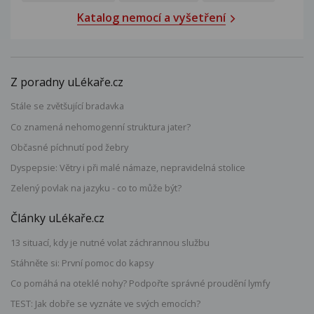
Katalog nemocí a vyšetření
Z poradny uLékaře.cz
Stále se zvětšující bradavka
Co znamená nehomogenní struktura jater?
Občasné píchnutí pod žebry
Dyspepsie: Větry i při malé námaze, nepravidelná stolice
Zelený povlak na jazyku - co to může být?
Články uLékaře.cz
13 situací, kdy je nutné volat záchrannou službu
Stáhněte si: První pomoc do kapsy
Co pomáhá na oteklé nohy? Podpořte správné proudění lymfy
TEST: Jak dobře se vyznáte ve svých emocích?