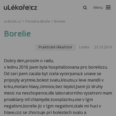
Menu
uLékaře.cz
Poradna lékaře
Borelie
Borelie
Praktické lékařství
Lenka
23.10.2016
Dobry den,prosim o radu,
v lednu 2016 jsem byla hospitalizovana pro boreliozu.
Od zari jsem zacala byt zcela vycerpana,k unave se
pripojily arytmie,bolest svalu,kloubu,v leve mandli v
krku,motani hlavy,zimnice,bez teplot.Jsem jiz druhy
mesic na neschopence,dle laboratorniho vysetreni mam
prodelany inf.chlamydie,toxoplazmu,vse v Igm
negativni,borelie jiz v Igm negativni,stale mi huci v
hlave,coz se zhorsuje pri bolestech svalu a