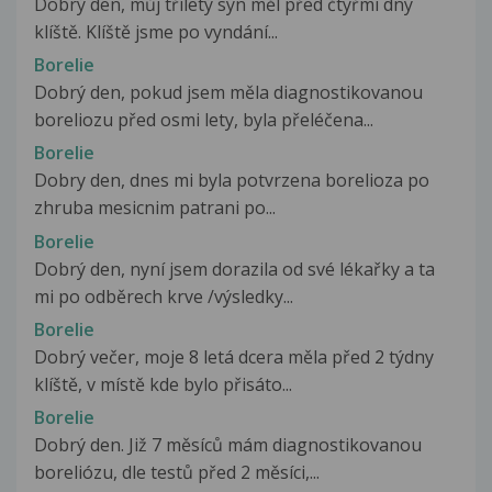
Dobrý den, můj tříletý syn měl před čtyřmi dny
klíště. Klíště jsme po vyndání...
Borelie
Dobrý den, pokud jsem měla diagnostikovanou
boreliozu před osmi lety, byla přeléčena...
Borelie
Dobry den, dnes mi byla potvrzena borelioza po
zhruba mesicnim patrani po...
Borelie
Dobrý den, nyní jsem dorazila od své lékařky a ta
mi po odběrech krve /výsledky...
Borelie
Dobrý večer, moje 8 letá dcera měla před 2 týdny
klíště, v místě kde bylo přisáto...
Borelie
Dobrý den. Již 7 měsíců mám diagnostikovanou
boreliózu, dle testů před 2 měsíci,...