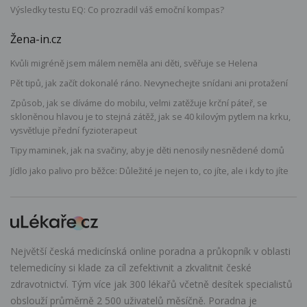
Výsledky testu EQ: Co prozradil váš emoční kompas?
Žena-in.cz
Kvůli migréně jsem málem neměla ani děti, svěřuje se Helena
Pět tipů, jak začít dokonalé ráno. Nevynechejte snídani ani protažení
Způsob, jak se díváme do mobilu, velmi zatěžuje krční páteř, se
skloněnou hlavou je to stejná zátěž, jak se 40 kilovým pytlem na krku,
vysvětluje přední fyzioterapeut
Tipy maminek, jak na svačiny, aby je děti nenosily nesnědené domů
Jídlo jako palivo pro běžce: Důležité je nejen to, co jíte, ale i kdy to jíte
Největší česká medicínská online poradna a průkopník v oblasti
telemedicíny si klade za cíl zefektivnit a zkvalitnit české
zdravotnictví. Tým více jak 300 lékařů včetně desítek specialistů
obslouží průměrně 2 500 uživatelů měsíčně. Poradna je