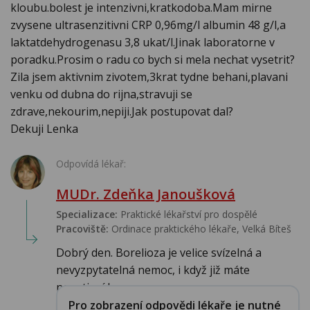
kloubu.bolest je intenzivni,kratkodoba.Mam mirne
zvysene ultrasenzitivni CRP 0,96mg/l albumin 48 g/l,a
laktatdehydrogenasu 3,8 ukat/l.Jinak laboratorne v
poradku.Prosim o radu co bych si mela nechat vysetrit?
Zila jsem aktivnim zivotem,3krat tydne behani,plavani
venku od dubna do rijna,stravuji se
zdrave,nekourim,nepiji.Jak postupovat dal?
Dekuji Lenka
Odpovídá lékař:
MUDr. Zdeňka Janoušková
Specializace:
Praktické lékařství pro dospělé
Pracoviště:
Ordinace praktického lékaře, Velká Bíteš
Dobrý den. Borelioza je velice svízelná a
nevyzpytatelná nemoc, i když již máte
negativní Ig...
Pro zobrazení odpovědi lékaře je nutné