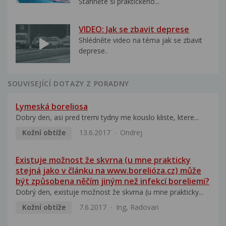
Stáhněte si praktického...
VIDEO: Jak se zbavit deprese
Shlédněte video na téma jak se zbavit
deprese..
SOUVISEJÍCÍ DOTAZY Z PORADNY
Lymeská boreliosa
Dobry den, asi pred tremi tydny me kouslo kliste, ktere...
Kožní obtíže
13.6.2017
Ondrej
Existuje možnost že skvrna (u mne prakticky
stejná jako v článku na www.borelióza.cz) může
být způsobena něčím jiným než infekcí boreliemi?
Dobrý den, existuje možnost že skvrna (u mne prakticky...
Kožní obtíže
7.6.2017
Ing, Radovan