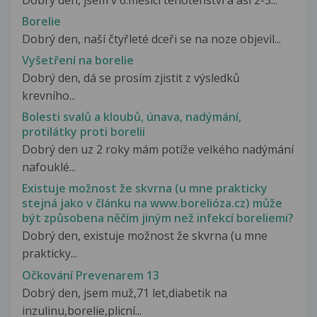
Borelie
Dobrý den, naší čtyřleté dceři se na noze objevil...
Vyšetření na borelie
Dobrý den, dá se prosím zjistit z výsledků
krevního...
Bolesti svalů a kloubů, únava, nadýmání,
protilátky proti borelii
Dobrý den uz 2 roky mám potíže velkého nadýmání
nafouklé...
Existuje možnost že skvrna (u mne prakticky
stejná jako v článku na www.borelióza.cz) může
být způsobena něčím jiným než infekcí boreliemi?
Dobrý den, existuje možnost že skvrna (u mne
prakticky...
Očkování Prevenarem 13
Dobrý den, jsem muž,71 let,diabetik na
inzulinu,borelie,plicní...