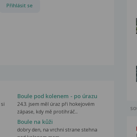
Přihlásit se
Boule pod kolenem - po úrazu
 si
24.3. jsem měl úraz při hokejovém
SO
zápase, kdy mě protihráč...
Boule na kůži
dobry den, na vrchni strane stehna