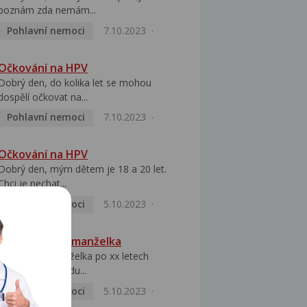
poznám zda nemám...
Pohlavní nemoci
7.10.2023
Očkování na HPV
Dobrý den, do kolika let se mohou
dospělí očkovat na...
Pohlavní nemoci
7.10.2023
Očkování na HPV
Dobrý den, mým dětem je 18 a 20 let.
Chci je nechat...
Pohlavní nemoci
5.10.2023
HPV pozitivní manželka
Dobrý den, manželka po xx letech
přivezla z Východu...
Pohlavní nemoci
5.10.2023