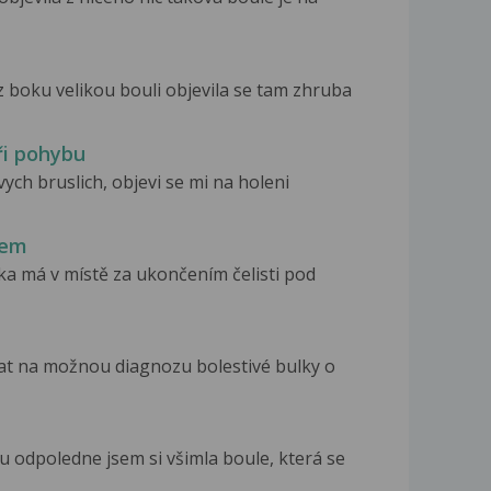
boku velikou bouli objevila se tam zhruba
ři pohybu
ych bruslich, objevi se mi na holeni
hem
a má v místě za ukončením čelisti pod
tat na možnou diagnozu bolestivé bulky o
 odpoledne jsem si všimla boule, která se