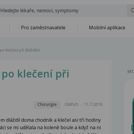
Pro zaměstnavatele
Mobilní aplikace
po klečení při dláždění
 po klečení při
MO
Chirurgie
Oldřich
11.7.2016
em dláždil doma chodník a klečel asi tři hodiny
áci se mi udělala na koleně boule a když na ni