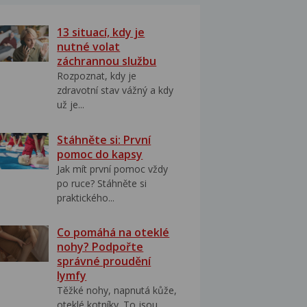
13 situací, kdy je
nutné volat
záchrannou službu
Rozpoznat, kdy je
zdravotní stav vážný a kdy
už je...
Stáhněte si: První
pomoc do kapsy
Jak mít první pomoc vždy
po ruce? Stáhněte si
praktického...
Co pomáhá na oteklé
nohy? Podpořte
správné proudění
lymfy
Těžké nohy, napnutá kůže,
oteklé kotníky. To jsou