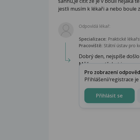
sáhnu,je cítit že je v bouli nějaká 
jestli musím k lékaři a nebo boule 
Odpovídá lékař:
Specializace:
Praktické lékařs
Pracoviště:
Státní ústav pro k
Dobrý den, nejspíše došlo
Může se vstřebat i s...
Pro zobrazení odpovědi 
Přihlášení/registrace j
Přihlásit se