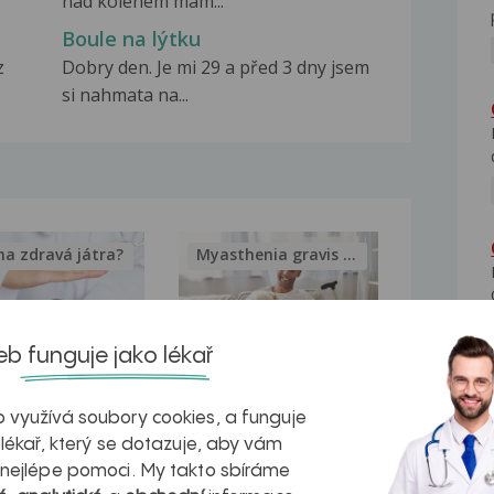
nad kolenem mam...
Boule na lýtku
z
Dobry den. Je mi 29 a před 3 dny jsem
si nahmata na...
na zdravá játra?
Myasthenia gravis – vše, co...
b funguje jako lékař
kovatění
Inovativní
 využívá soubory cookies, a funguje
r v datech a
léčba
 lékař, který se dotazuje, aby vám
 nejlépe pomoci. My takto sbíráme
azech
myastenie –