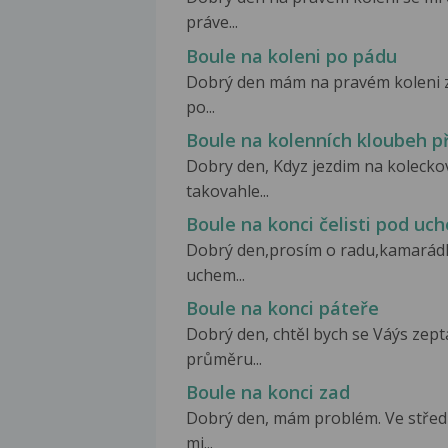
práve...
Boule na koleni po pádu
Dobrý den mám na pravém koleni z 
po...
Boule na kolenních kloubeh p
Dobry den, Kdyz jezdim na koleckov
takovahle...
Boule na konci čelisti pod uc
Dobrý den,prosím o radu,kamarádk
uchem...
Boule na konci páteře
Dobrý den, chtěl bych se Váýs zep
průměru...
Boule na konci zad
Dobrý den, mám problém. Ve středu
mi...