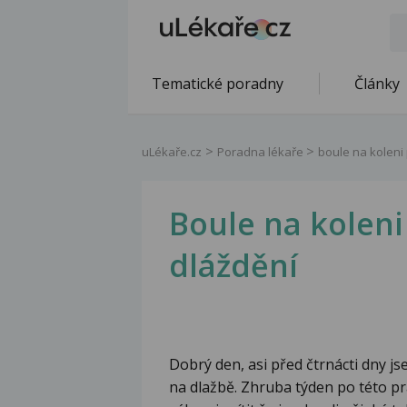
Tematické poradny
Články
uLékaře.cz
Poradna lékaře
boule na koleni 
Boule na koleni
dláždění
Dobrý den, asi před čtrnácti dny js
na dlažbě. Zhruba týden po této pr