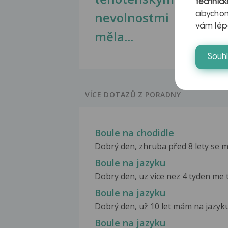
technick
nevolnostmi
abychom
vám lép
měla...
Souh
VÍCE DOTAZŮ Z PORADNY
Boule na chodidle
Dobrý den, zhruba před 8 lety se mi
Boule na jazyku
Dobry den, uz vice nez 4 tyden me t
Boule na jazyku
Dobrý den, už 10 let mám na jazyku 
Boule na jazyku