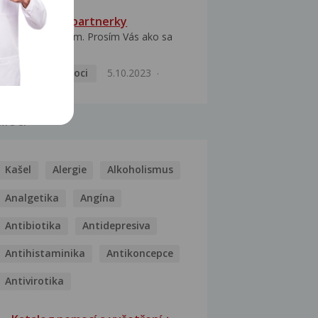
HPV typ 52 u partnerky
Dobrý deň prajem. Prosím Vás ako sa
dá vyliečiť vírus...
Pohlavní nemoci
5.10.2023
MOCI
Kašel
Alergie
Alkoholismus
Analgetika
Angína
Antibiotika
Antidepresiva
Antihistaminika
Antikoncepce
Antivirotika