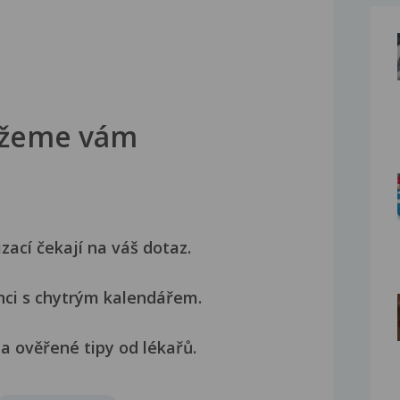
žeme vám
izací čekají na váš dotaz.
nci s chytrým kalendářem.
a ověřené tipy od lékařů.