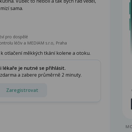
tekutina. Vůbec to nebolí a tak bych rád věděl,
zmizí sama.
tví pro dospělé
ontrolu léčiv a MEDIAM s.r.o, Praha
 k otlačení měkkých tkání kolene a otoku.
lékaře je nutné se přihlásit.
e zdarma a zabere průměrně 2 minuty.
Zaregistrovat
MO