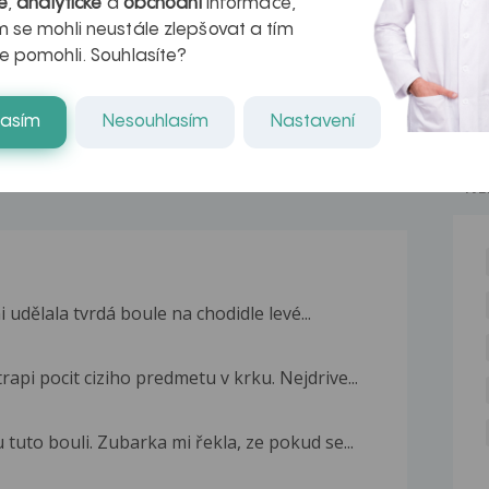
é
,
analytické
a
obchodní
informace,
naděje pro ty,
 se mohli neustále zlepšovat a tím
e pomohli. Souhlasíte?
kteří ji...
lasím
Nesouhlasím
Nastavení
NE
 udělala tvrdá boule na chodidle levé...
rapi pocit ciziho predmetu v krku. Nejdrive...
tuto bouli. Zubarka mi řekla, ze pokud se...