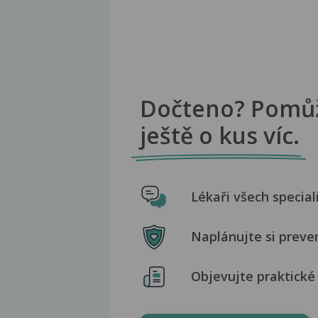
Dočteno? Pomů
ještě o kus víc.
Lékaři všech special
Naplánujte si preve
Objevujte praktické 