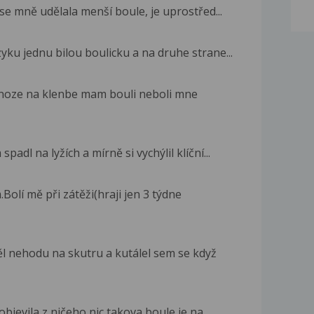
se mně udělala menší boule, je uprostřed...
ku jednu bilou boulicku a na druhe strane...
 noze na klenbe mam bouli neboli mne
padl na lyžích a mírně si vychýlil klíční...
lí mě při zátěži(hraji jen 3 týdne
l nehodu na skutru a kutálel sem se když
bjevila z ničeho nic takova boule je na