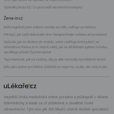
Výsledky testu EQ: Co prozradil váš emoční kompas?
Žena-in.cz
Kvůli migréně jsem málem neměla ani děti, svěřuje se Helena
Pět tipů, jak začít dokonalé ráno. Nevynechejte snídani ani protažení
Způsob, jak se díváme do mobilu, velmi zatěžuje krční páteř, se
skloněnou hlavou je to stejná zátěž, jak se 40 kilovým pytlem na krku,
vysvětluje přední fyzioterapeut
Tipy maminek, jak na svačiny, aby je děti nenosily nesnědené domů
Jídlo jako palivo pro běžce: Důležité je nejen to, co jíte, ale i kdy to jíte
Největší česká medicínská online poradna a průkopník v oblasti
telemedicíny si klade za cíl zefektivnit a zkvalitnit české
zdravotnictví. Tým více jak 300 lékařů včetně desítek specialistů