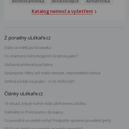
Antihistaminika
Antikoncepce
Antivirotika
Katalog nemocí a vyšetření
Z poradny uLékaře.cz
Stále se zvětšující bradavka
Co znamená nehomogenní struktura jater?
Občasné píchnutí pod žebry
Dyspepsie: Větry i při malé námaze, nepravidelná stolice
Zelený povlak na jazyku - co to může být?
Články uLékaře.cz
13 situací, kdy je nutné volat záchrannou službu
Stáhněte si: První pomoc do kapsy
Co pomáhá na oteklé nohy? Podpořte správné proudění lymfy
TEST: Jak dobře se vyznáte ve svých emocích?