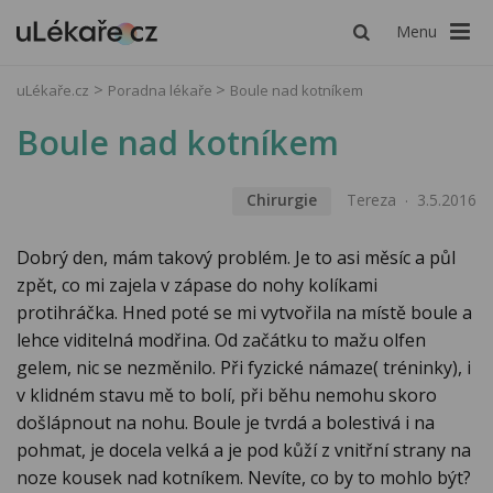
Menu
uLékaře.cz
Poradna lékaře
Boule nad kotníkem
Boule nad kotníkem
Chirurgie
Tereza
3.5.2016
Dobrý den, mám takový problém. Je to asi měsíc a půl
zpět, co mi zajela v zápase do nohy kolíkami
protihráčka. Hned poté se mi vytvořila na místě boule a
lehce viditelná modřina. Od začátku to mažu olfen
gelem, nic se nezměnilo. Při fyzické námaze( tréninky), i
v klidném stavu mě to bolí, při běhu nemohu skoro
došlápnout na nohu. Boule je tvrdá a bolestivá i na
pohmat, je docela velká a je pod kůží z vnitřní strany na
noze kousek nad kotníkem. Nevíte, co by to mohlo být?