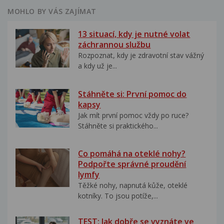
MOHLO BY VÁS ZAJÍMAT
13 situací, kdy je nutné volat
záchrannou službu
Rozpoznat, kdy je zdravotní stav vážný
a kdy už je...
Stáhněte si: První pomoc do
kapsy
Jak mít první pomoc vždy po ruce?
Stáhněte si praktického...
Co pomáhá na oteklé nohy?
Podpořte správné proudění
lymfy
Těžké nohy, napnutá kůže, oteklé
kotníky. To jsou potíže,...
TEST: Jak dobře se vyznáte ve