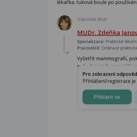
lékařka, tuková boule po používání
Odpovídá lékař:
MUDr. Zdeňka Jano
Specializace:
Praktické lékařs
Pracoviště:
Ordinace praktické
Vyšetřit mammografii, pok
pokud ne, tak samoplátce n
Pro zobrazení odpovědi 
Přihlášení/registrace j
Přihlásit se