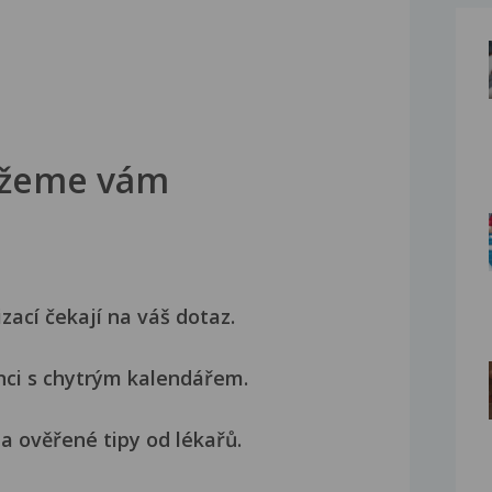
žeme vám
izací čekají na váš dotaz.
nci s chytrým kalendářem.
a ověřené tipy od lékařů.