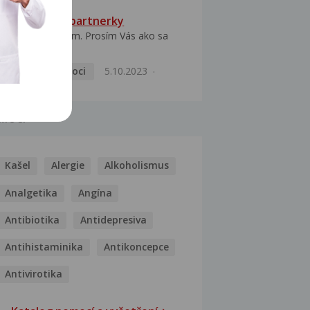
HPV typ 52 u partnerky
Dobrý deň prajem. Prosím Vás ako sa
dá vyliečiť vírus...
Pohlavní nemoci
5.10.2023
MOCI
Kašel
Alergie
Alkoholismus
Analgetika
Angína
Antibiotika
Antidepresiva
Antihistaminika
Antikoncepce
Antivirotika