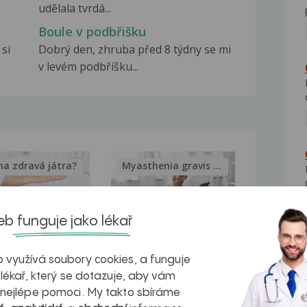
udělala tvrdá...
Boule v podbřišku
 si
Dobrý den, zhruba před 8 týdny se mi
v levém podbříšku...
na zdravá játra?
Myasthenia gravis – vše, co...
b funguje jako lékař
kovatění
Inovativní
 využívá soubory cookies, a funguje
 lékař, který se dotazuje, aby vám
r v datech a
léčba
 nejlépe pomoci. My takto sbíráme