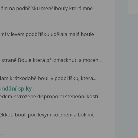
 mám na podbříšku menšíbouly která mně
 mi v levém podbříšku udělala malá boule
é straně Boule,která při zmacknuti a moceni...
Mám krátkodobě bouli v podbřišku, která...
undání spiky
dem k vrozené disproporci stehenní kosti...
ěkkou bouli pod levým kolenem a bolí mě
.