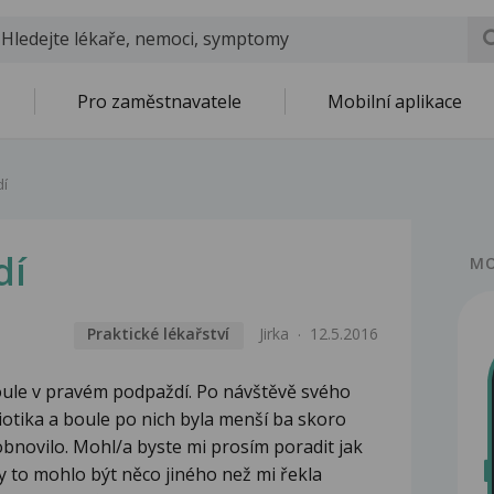
Pro zaměstnavatele
Mobilní aplikace
dí
dí
MO
Praktické lékařství
Jirka
12.5.2016
oule v pravém podpaždí. Po návštěvě svého
otika a boule po nich byla menší ba skoro
obnovilo. Mohl/a byste mi prosím poradit jak
by to mohlo být něco jiného než mi řekla