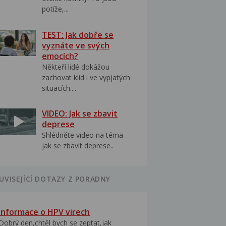
potíže,...
TEST: Jak dobře se
vyznáte ve svých
emocích?
Někteří lidé dokážou
zachovat klid i ve vypjatých
situacích....
VIDEO: Jak se zbavit
deprese
Shlédněte video na téma
jak se zbavit deprese..
UVISEJÍCÍ DOTAZY Z PORADNY
Informace o HPV virech
Dobrý den,chtěl bych se zeptat,jak