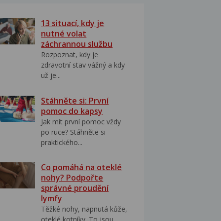
13 situací, kdy je
nutné volat
záchrannou službu
Rozpoznat, kdy je
zdravotní stav vážný a kdy
už je...
Stáhněte si: První
pomoc do kapsy
Jak mít první pomoc vždy
po ruce? Stáhněte si
praktického...
Co pomáhá na oteklé
nohy? Podpořte
správné proudění
lymfy
Těžké nohy, napnutá kůže,
oteklé kotníky. To jsou