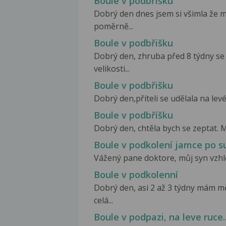
Boule v podbřišku
Dobrý den dnes jsem si všimla že
poměrně...
Boule v podbřišku
Dobrý den, zhruba před 8 týdny se
velikosti...
Boule v podbřišku
Dobrý den,příteli se udělala na lev
Boule v podbříšku
Dobrý den, chtěla bych se zeptat. 
Boule v podkolení jamce po s
Vážený pane doktore, můj syn vzhle
Boule v podkolenní
Dobrý den, asi 2 až 3 týdny mám m
celá...
Boule v podpazi, na leve ruce..