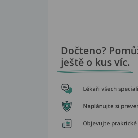
Dočteno? Pomů
ještě o kus víc.
Lékaři všech special
Naplánujte si preve
Objevujte praktické 