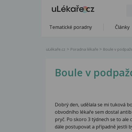
Tematické poradny
Články
uLékaře.cz
Poradna lékaře
Boule v podpaž
Boule v podpaž
Dobrý den, udělala se mi tuková b
obvodního lékaře sem dostal antibi
pryč. Po skoro 3 týdnech se to ale 
dále postupovat a případně jestli 