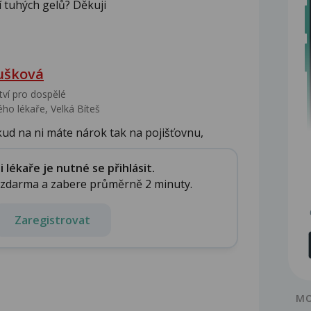
 tuhých gelů? Děkuji
ušková
tví pro dospělé
ho lékaře, Velká Bíteš
ud na ni máte nárok tak na pojišťovnu,
a u...
lékaře je nutné se přihlásit.
e zdarma a zabere průměrně 2 minuty.
Zaregistrovat
MO