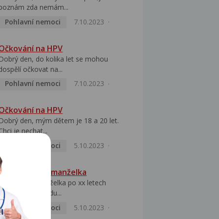
poznám zda nemám...
Pohlavní nemoci
7.10.2023
Očkování na HPV
Dobrý den, do kolika let se mohou
dospělí očkovat na...
Pohlavní nemoci
7.10.2023
Očkování na HPV
Dobrý den, mým dětem je 18 a 20 let.
Chci je nechat...
Pohlavní nemoci
5.10.2023
HPV pozitivní manželka
Dobrý den, manželka po xx letech
přivezla z Východu...
Pohlavní nemoci
5.10.2023