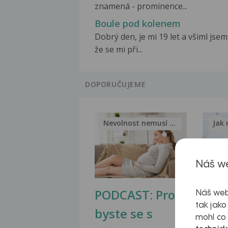
znamená - prominence...
Boule pod kolenem
Dobrý den, je mi 19 let a všiml jsem
že se mi při...
DOPORUČUJEME
Nevolnost nemusí být nutnou...
Jak 
Náš we
PODCAST: Proč
Ztu
Náš web
tak jako
byste se s
jate
mohl co