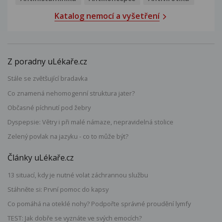
Katalog nemocí a vyšetření
Z poradny uLékaře.cz
Stále se zvětšující bradavka
Co znamená nehomogenní struktura jater?
Občasné píchnutí pod žebry
Dyspepsie: Větry i při malé námaze, nepravidelná stolice
Zelený povlak na jazyku - co to může být?
Články uLékaře.cz
13 situací, kdy je nutné volat záchrannou službu
Stáhněte si: První pomoc do kapsy
Co pomáhá na oteklé nohy? Podpořte správné proudění lymfy
TEST: Jak dobře se vyznáte ve svých emocích?