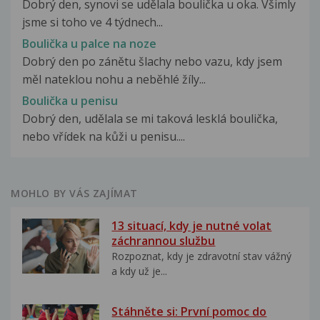
Dobrý den, synovi se udělala boulička u oka. Všimly
jsme si toho ve 4 týdnech...
Boulička u palce na noze
Dobrý den po zánětu šlachy nebo vazu, kdy jsem
měl nateklou nohu a neběhlé žíly...
Boulička u penisu
Dobrý den, udělala se mi taková lesklá boulička,
nebo vřídek na kůži u penisu....
MOHLO BY VÁS ZAJÍMAT
13 situací, kdy je nutné volat
záchrannou službu
Rozpoznat, kdy je zdravotní stav vážný
a kdy už je...
Stáhněte si: První pomoc do