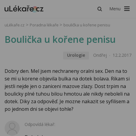
Menu
uLékaře.cz
Poradna lékaře
boulička u kořene penisu
Boulička u kořene penisu
Urologie
Ondřej
12.2.2017
Dobry den. Mel jsem nechraneny oralni sex. Den na to
se mi u korene objevila bulka na dotek bolava. Rikam si
jestli nejde jen o zaniceni mazove zlazy. Dost trpim na
boulicky plné tuhou bilou hmotou ale nikdy neboleli na
dotek. Diky za odpověď. Je mozne nakazit se syfilisem a
po jednom dni se objevi tohle?
Odpovídá lékař: