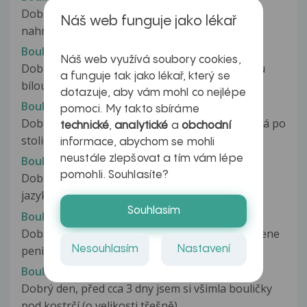
Dobrý den, u vstupu do konečníku jsem si
Náš web funguje jako lékař
nahmatala malou bouličku. Je spíše...
Boulička u konečníku
Náš web využívá soubory cookies,
Dobrý den, před 7 dny jsem si nahmatala malou
a funguje tak jako lékař, který se
bílou bouličku cca 1 cm od konečníku....
dotazuje, aby vám mohl co nejlépe
Boulička u konečníku
pomoci. My takto sbíráme
Dobrý den, už několik let - od porodu - mi vylézá po
technické
,
analytické
a
obchodní
stolici nebo při koupeli...
informace, abychom se mohli
neustále zlepšovat a tím vám lépe
Boulička u kořene jazyka
pomohli. Souhlasíte?
Dobrý den, dnes jsem si nahmatala náhodou
jazykem bulku v ditině ústní. Umístění...
Souhlasím
Boulička u kořene penisu
Dobrý den, asi už měsíc a půl mám bulku u kořene
Nesouhlasím
Nastavení
penisu (viz. foto). Bulka...
Boulička u kostrče
Dobrý den, před cca 3 dny jsem si všimla bouličky
pod kostrčí (o velikosti třešně),...