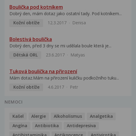
Boulička pod kotníkem
Dobrý den, mám dotaz jako ostatní tady. Pod kotníkem...
Kožní obtíže
12.3.2017
Denisa
Bolestivá boulička
Dobrý den, před 3 dny se mi udělala boule která je...
Dětská ORL
23.6.2017
Matyas
Tuková boulička na přirození
Mám dotaz.Mám na přirození kuličku podkožního tuku...
Kožní obtíže
4.6.2017
Petr
NEMOCI
Kašel
Alergie
Alkoholismus
Analgetika
Angína
Antibiotika
Antidepresiva
Antihistaminika
Antikoncepce
Antivirotika