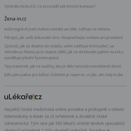
Výsledky testu EQ: Co prozradil váš emoční kompas?
Žena-in.cz
Kvůli migréně jsem málem neměla ani děti, svěřuje se Helena
Pět tipů, jak začít dokonalé ráno. Nevynechejte snídani ani protažení
Způsob, jak se díváme do mobilu, velmi zatěžuje krční páteř, se
skloněnou hlavou je to stejná zátěž, jak se 40 kilovým pytlem na krku,
vysvětluje přední fyzioterapeut
Tipy maminek, jak na svačiny, aby je děti nenosily nesnědené domů
Jídlo jako palivo pro běžce: Důležité je nejen to, co jíte, ale i kdy to jíte
Největší česká medicínská online poradna a průkopník v oblasti
telemedicíny si klade za cíl zefektivnit a zkvalitnit české
zdravotnictví. Tým více jak 300 lékařů včetně desítek specialistů
obslouží průměrně 2 500 uživatelů měsíčně. Poradna je