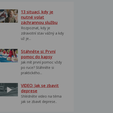
13 situací, kdy je
nutné volat
záchrannou službu
Rozpoznat, kdy je
zdravotní stav vážný a kdy
už je...
Stáhněte si: První
pomoc do kapsy
Jak mít první pomoc vždy
po ruce? Stáhněte si
praktického...
VIDEO: Jak se zbavit
deprese
Shlédněte video na téma
jak se zbavit deprese..