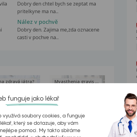
ila
Dobry den chtel bych se zeptat ma
pritelkyne ma na...
Nález v pochvě
i
Dobry den. Zajima me,zda oznacene
casti v pochve na...
na zdravá játra?
Myasthenia gravis – vše, co...
b funguje jako lékař
NE
 využívá soubory cookies, a funguje
kovatění
Inovativní
 lékař, který se dotazuje, aby vám
 nejlépe pomoci. My takto sbíráme
r v datech a
léčba