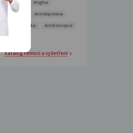
Analgetika
Angína
Antibiotika
Antidepresiva
Antihistaminika
Antikoncepce
Antivirotika
Katalog nemocí a vyšetření