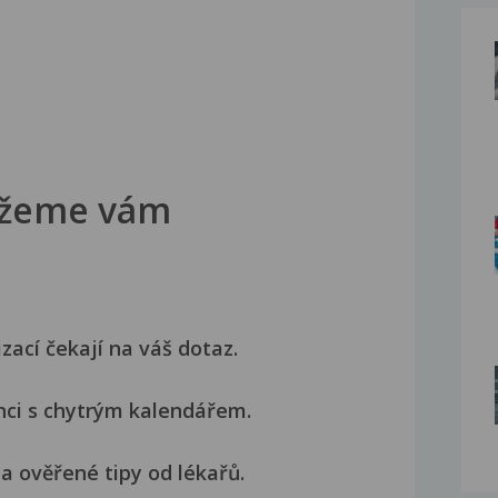
žeme vám
izací čekají na váš dotaz.
nci s chytrým kalendářem.
a ověřené tipy od lékařů.