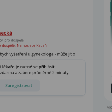
hecká
tví pro dospělé
pro dospělé, Nemocnice Kadaň
ych vyšetření u gynekologa - může jít o
lékaře je nutné se přihlásit.
e zdarma a zabere průměrně 2 minuty.
Zaregistrovat
MO