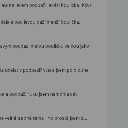
ala na levém podpaží jakási boulicka.. Když...
dělala pod levou paží menší boulička,
ravym podpazi malou boulicku velkou jako
la udelat v podpazi? vcera jsem po dlouhe
uka a podpaží,ruku jsem nemohla dát
ě velmi trapné téma... no prostě jsem si...