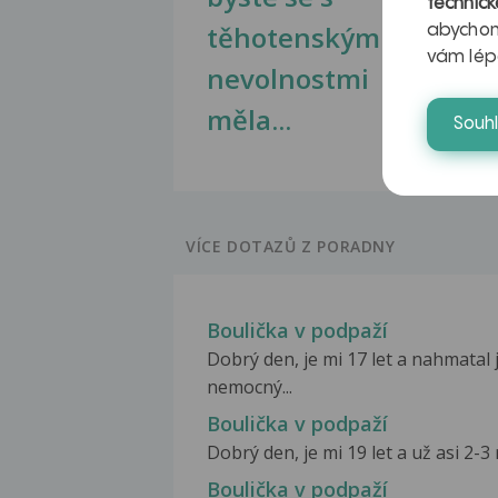
technick
těhotenskými
obr
abychom
vám lép
nevolnostmi
měla...
Souh
VÍCE DOTAZŮ Z PORADNY
Boulička v podpaží
Dobrý den, je mi 17 let a nahmatal 
nemocný...
Boulička v podpaží
Dobrý den, je mi 19 let a už asi 2-
Boulička v podpaží