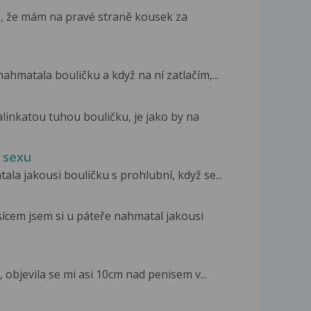
la, že mám na pravé straně kousek za
ahmatala bouličku a když na ní zatlačím,...
inkatou tuhou bouličku, je jako by na
i sexu
la jakousi bouličku s prohlubní, když se...
ícem jsem si u páteře nahmatal jakousi
ě, objevila se mi asi 10cm nad penisem v...