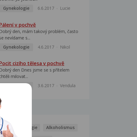
Gynekologie
6.6.2017
Lucie
Pálení v pochvě
Dobrý den, mám takový problém, často
se nevídame s...
Gynekologie
4.6.2017
Nikol
Pocit cizího tělesa v pochvě
Dobrý den Dnes jsme se s přítelem
chtěli milovat...
Gynekologie
3.6.2017
Vendula
MOCI
Kašel
Alergie
Alkoholismus