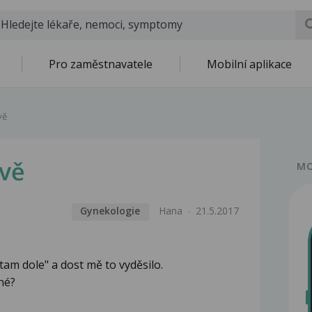
Pro zaměstnavatele
Mobilní aplikace
vě
hvě
MO
Gynekologie
Hana
21.5.2017
tam dole" a dost mě to vyděsilo.
žné?