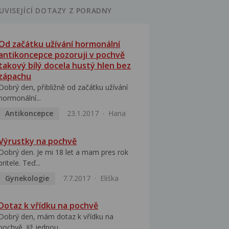
UVISEJÍCÍ DOTAZY Z PORADNY
Od začátku užívání hormonální
antikoncepce pozoruji v pochvě
takový bílý docela hustý hlen bez
zápachu
Dobrý den, přibližně od začátku užívání
hormonální...
Antikoncepce
23.1.2017
Hana
Výrustky na pochvě
Dobrý den. Je mi 18 let a mam pres rok
pritele. Teď...
Gynekologie
7.7.2017
Eliška
Dotaz k vřídku na pochvě
Dobrý den, mám dotaz k vřídku na
pochvě. Již jednou...