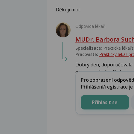
Děkuji moc
Odpovídá lékař:
MUDr. Barbora Suc
Specializace:
Praktické lékařs
Pracoviště:
Praktický lékař 
Dobrý den, doporučovala b
cystu, popř. slizniční v...
Pro zobrazení odpovědi 
Přihlášení/registrace j
Přihlásit se