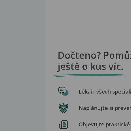
Dočteno? Pomů
ještě o kus víc.
Lékaři všech special
Naplánujte si preve
Objevujte praktické 