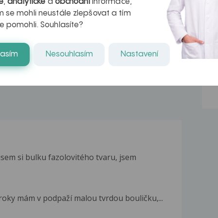
é
,
analytické
a
obchodní
informace,
azech
myastenie –
 se mohli neustále zlepšovat a tím
e pomohli. Souhlasíte?
naděje pro ty,
kteří ji...
lasím
Nesouhlasím
Nastavení
jsem si bulku fazolovitého tvaru, jsem
3 roky mám v podpaží malou tvrdou bouličku,...