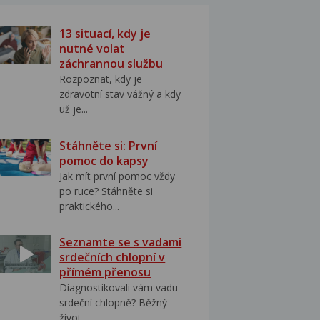
13 situací, kdy je
nutné volat
záchrannou službu
Rozpoznat, kdy je
zdravotní stav vážný a kdy
už je...
Stáhněte si: První
pomoc do kapsy
Jak mít první pomoc vždy
po ruce? Stáhněte si
praktického...
Seznamte se s vadami
srdečních chlopní v
přímém přenosu
Diagnostikovali vám vadu
srdeční chlopně? Běžný
život...