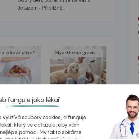
dotazem - Přibližně...
na zdravá játra?
Myasthenia gravis – vše, co...
kovatění
Inovativní
b funguje jako lékař
NE
r v datech a
léčba
azech
myastenie –
 využívá soubory cookies, a funguje
 lékař, který se dotazuje, aby vám
naděje pro ty,
 nejlépe pomoci. My takto sbíráme