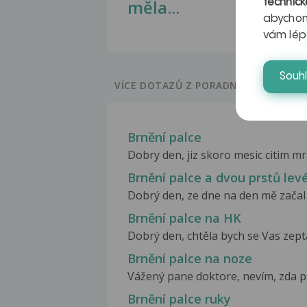
měla...
technick
abychom
vám lép
Souh
VÍCE DOTAZŮ Z PORADNY
Brnění palce
Dobry den, jiz skoro mesic citim mr
Brnění palce a dvou prstů lev
Dobrý den, ze dne na den mě začal m
Brnění palce na HK
Dobrý den, chtěla bych se Vas zeptat
Brnění palce na noze
Vážený pane doktore, nevím, zda píšu
Brnění palce ruky