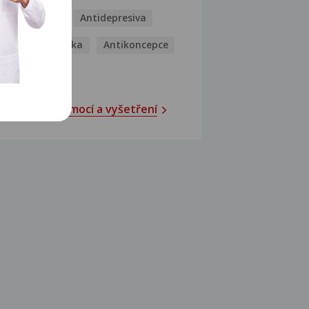
Antibiotika
Antidepresiva
Antihistaminika
Antikoncepce
Antivirotika
Katalog nemocí a vyšetření