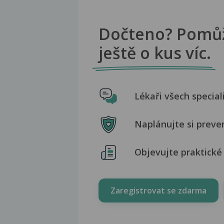
Dočteno? Pomů
ještě o kus víc.
Lékaři všech special
Naplánujte si preve
Objevujte praktické 
Zaregistrovat se zdarma