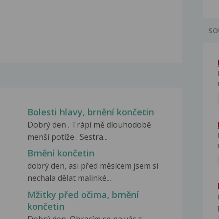
SO
Bolesti hlavy, brnění končetin
Dobrý den . Trápí mě dlouhodobě
menší potíže . Sestra...
Brnění končetin
dobrý den, asi před měsícem jsem si
nechala dělat malinké...
Mžitky před očima, brnění
končetin
Dobrý den, Obracím se na vás s