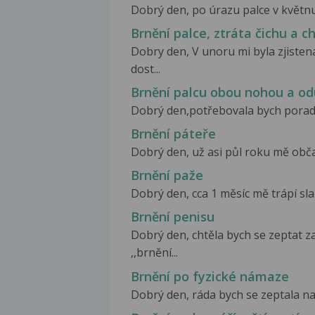
Dobrý den, po úrazu palce v květnu 2
Brnění palce, ztráta čichu a ch
Dobry den, V unoru mi byla zjiste
dost...
Brnění palcu obou nohou a o
Dobrý den,potřebovala bych poradit 
Brnění páteře
Dobrý den, už asi půl roku mě občas
Brnění paže
Dobrý den, cca 1 měsíc mě trápí slab
Brnění penisu
Dobrý den, chtěla bych se zeptat z
,,brnění...
Brnění po fyzické námaze
Dobrý den, ráda bych se zeptala na 