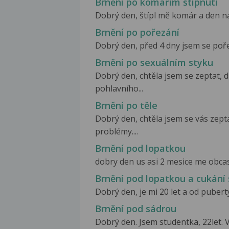
Brnění po komářím štípnutí
Dobrý den, štípl mě komár a den na
Brnění po pořezání
Dobrý den, před 4 dny jsem se poře
Brnění po sexuálním styku
Dobrý den, chtěla jsem se zeptat,
pohlavního...
Brnění po těle
Dobrý den, chtěla jsem se vás zep
problémy....
Brnění pod lopatkou
dobry den us asi 2 mesice me obcas
Brnění pod lopatkou a cukání 
Dobrý den, je mi 20 let a od puberty
Brnění pod sádrou
Dobrý den. Jsem studentka, 22let. V