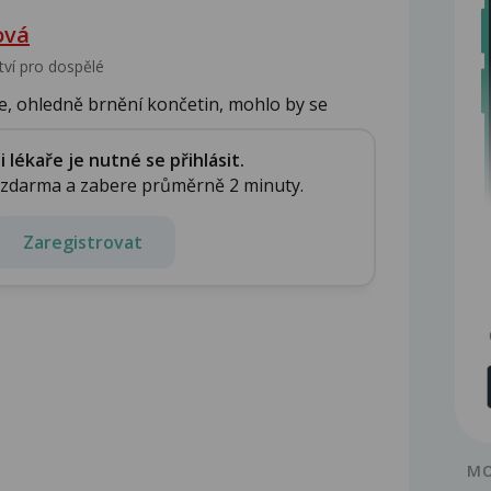
ová
tví pro dospělé
e, ohledně brnění končetin, mohlo by se
p...
lékaře je nutné se přihlásit.
e zdarma a zabere průměrně 2 minuty.
Zaregistrovat
MO