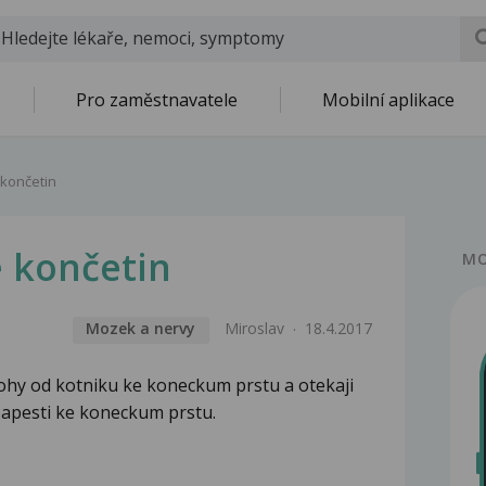
Pro zaměstnavatele
Mobilní aplikace
 končetin
e končetin
MO
Mozek a nervy
Miroslav
18.4.2017
ohy od kotniku ke koneckum prstu a otekaji
zapesti ke koneckum prstu.