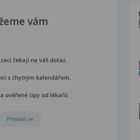
žeme vám
izací čekají na váš dotaz.
nci s chytrým kalendářem.
a ověřené tipy od lékařů.
Přihlásit se