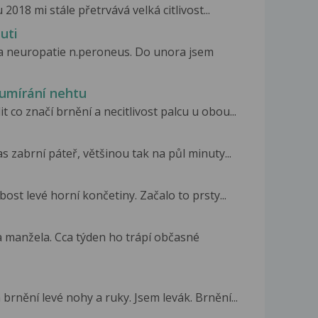
018 mi stále přetrvává velká citlivost...
uti
na neuropatie n.peroneus. Do unora jsem
dumírání nehtu
co značí brnění a necitlivost palcu u obou...
 zabrní páteř, většinou tak na půl minuty...
ost levé horní končetiny. Začalo to prsty...
a manžela. Cca týden ho trápí občasné
brnění levé nohy a ruky. Jsem levák. Brnění...