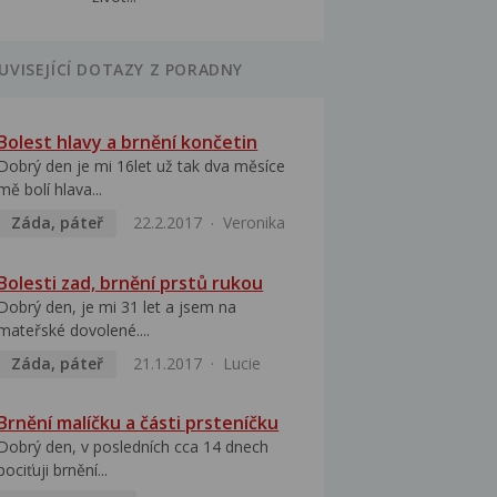
UVISEJÍCÍ DOTAZY Z PORADNY
Bolest hlavy a brnění končetin
Dobrý den je mi 16let už tak dva měsíce
mě bolí hlava...
Záda, páteř
22.2.2017
Veronika
Bolesti zad, brnění prstů rukou
Dobrý den, je mi 31 let a jsem na
mateřské dovolené....
Záda, páteř
21.1.2017
Lucie
Brnění malíčku a části prsteníčku
Dobrý den, v posledních cca 14 dnech
pociťuji brnění...