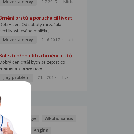
Mozek a nervy
2.7.2017
Michal
Brnění prstů a porucha ciltivosti
Dobrý den. Od soboty mi začala
necitlivost levého malíčku,...
Mozek a nervy
21.6.2017
Lucie
Bolesti předloktí a brnění prstů.
Dobrý den chtěl bych se zeptat co
znamená v pravé ruce...
Jiný problém
21.4.2017
Eva
MOCI
Kašel
Alergie
Alkoholismus
Analgetika
Angína