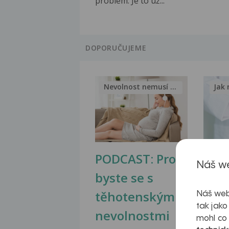
problém. Je to už...
DOPORUČUJEME
Nevolnost nemusí být nutnou...
Jak 
PODCAST: Proč
Ztu
Náš we
byste se s
jate
těhotenskými
obr
Náš web
tak jako
nevolnostmi
mohl co