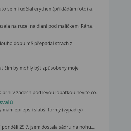
to se mi udělal erythem(přikládám foto) a...
zala na ruce, na dlani pod malíčkem. Rána...
 dlouho dobu mě přepadal strach z
tat čím by mohly být způsobeny moje
 brni v zadech pod levou lopatkou nevite co...
svalů
 mám epilepsii slabší formy (výpadky)....
 pondělí 25.7. jsem dostala sádru na nohu,...