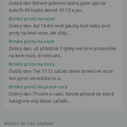
Dobrý den Během jednoho týdne,jsem ujel na
kole70-90 hodin denně 10-13 a po...
Brnění prstů na noze
Dobrý den. Asi 14 dní mně jakoby bolí nebo brní
prsty na levé noze, ale vždy...
Brnění prstu na noze
Dobrý den, už přibližně 2 týdny mě brní prsteníček
na levé noze, brnění ani...
Brnění prstu na noze
Dobřy den. Tet 17.12 začalo divńe brneni ve noze
levi pyrst od velička co a...
Brnění prstů na pravé ruce
Dobrý den. Prosím o radu. Nevím přesně do které
kategorie můj dotaz zařadit....
MOHLO BY VÁS ZAJÍMAT