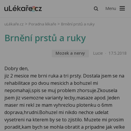
Menu
uLékaře.cz
Poradna lékaře
Brnění prstů a ruky
Brnění prstů a ruky
Mozek a nervy
Lucie
17.5.2018
Dobry den,
jiz 2 mesice me brni ruka a tri prsty. Dostala jsem se na
rehabilitace po dvou mesicich a bohuzel mi
nepomahaji,spis se muj problem zhorsuje.Zkousela
jsem jiz vsemozne varianty lecby,masaze apod. Jeden
maser mi rekl ze mam vyhrezlou plotenku o 6mm
doprava,hrudni.Bohuzel mi nikdo nechce udelat
vysetreni na kterem by se to zjistilo. Muzete mi prosim
poradit,kam bych se mohla obratit a pripadne jak velke