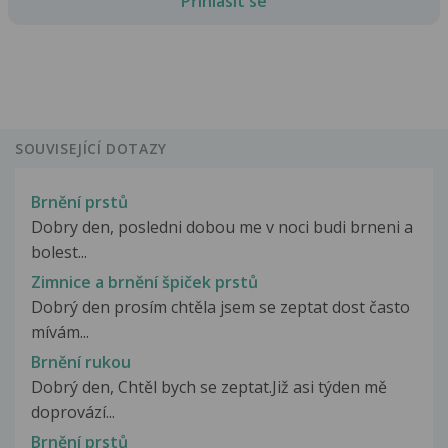
Přihlásit se
SOUVISEJÍCÍ DOTAZY
Brnění prstů
Dobry den, posledni dobou me v noci budi brneni a
bolest...
Zimnice a brnění špiček prstů
Dobrý den prosím chtěla jsem se zeptat dost často
mívám...
Brnění rukou
Dobrý den, Chtěl bych se zeptat.Již asi týden mě
doprovází...
Brnění prstů