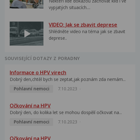
Někteří lidé dokážou zachovat klid i ve
vypjatých situacích....
VIDEO: Jak se zbavit deprese
Shlédněte video na téma jak se zbavit
deprese..
SOUVISEJÍCÍ DOTAZY Z PORADNY
Informace o HPV virech
Dobrý den,chtěl bych se zeptat,jak poznám zda nemám...
Pohlavní nemoci
7.10.2023
Očkování na HPV
Dobrý den, do kolika let se mohou dospělí očkovat na...
Pohlavní nemoci
7.10.2023
Očkování na HPV