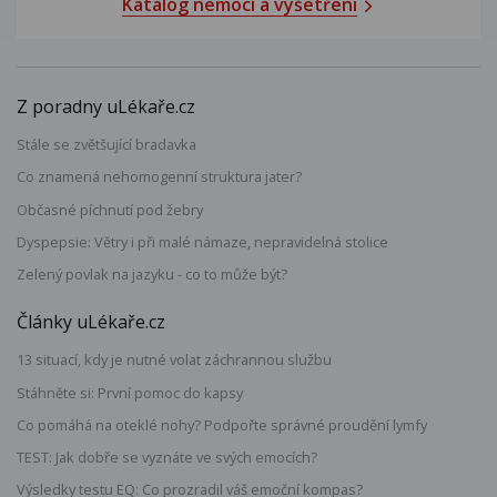
Katalog nemocí a vyšetření
Z poradny uLékaře.cz
Stále se zvětšující bradavka
Co znamená nehomogenní struktura jater?
Občasné píchnutí pod žebry
Dyspepsie: Větry i při malé námaze, nepravidelná stolice
Zelený povlak na jazyku - co to může být?
Články uLékaře.cz
13 situací, kdy je nutné volat záchrannou službu
Stáhněte si: První pomoc do kapsy
Co pomáhá na oteklé nohy? Podpořte správné proudění lymfy
TEST: Jak dobře se vyznáte ve svých emocích?
Výsledky testu EQ: Co prozradil váš emoční kompas?