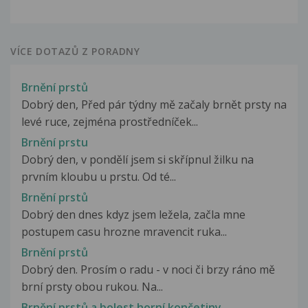
VÍCE DOTAZŮ Z PORADNY
Brnění prstů
Dobrý den, Před pár týdny mě začaly brnět prsty na
levé ruce, zejména prostředníček...
Brnění prstu
Dobrý den, v pondělí jsem si skřípnul žilku na
prvním kloubu u prstu. Od té...
Brnění prstů
Dobrý den dnes kdyz jsem ležela, začla mne
postupem casu hrozne mravencit ruka...
Brnění prstů
Dobrý den. Prosím o radu - v noci či brzy ráno mě
brní prsty obou rukou. Na...
Brnění prstů a bolest horní končetiny