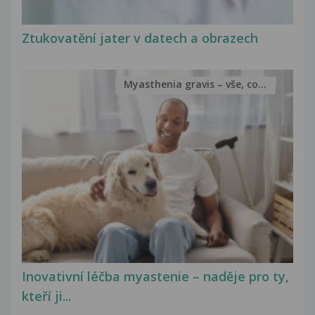
Ztukovatění jater v datech a obrazech
Myasthenia gravis – vše, co...
Inovativní léčba myastenie – naděje pro ty,
kteří ji...