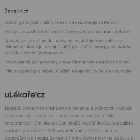
Žena-in.cz
Kvůli migréně jsem málem neměla ani děti, svěřuje se Helena
Pět tipů, jak začít dokonalé ráno. Nevynechejte snídani ani protažení
Způsob, jak se díváme do mobilu, velmi zatěžuje krční páteř, se
skloněnou hlavou je to stejná zátěž, jak se 40 kilovým pytlem na krku,
vysvětluje přední fyzioterapeut
Tipy maminek, jak na svačiny, aby je děti nenosily nesnědené domů
Jídlo jako palivo pro běžce: Důležité je nejen to, co jíte, ale i kdy to jíte
Největší česká medicínská online poradna a průkopník v oblasti
telemedicíny si klade za cíl zefektivnit a zkvalitnit české
zdravotnictví. Tým více jak 300 lékařů včetně desítek specialistů
obslouží průměrně 2 500 uživatelů měsíčně. Poradna je
pacientům k dispozici 24 hodin 7 dní v týdnu nejen na webu, ale i