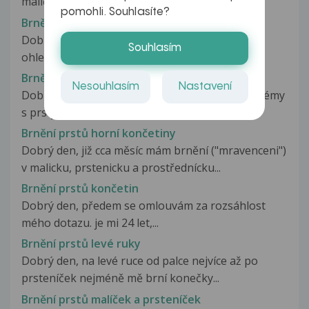
malíčku, a postupně se přidávali...
pomohli. Souhlasíte?
Brnění prstů a ztuhnutí koutku
Dobrý večer paní doktorko. Měla bych dotaz
Souhlasím
ohledně mé babičky je jí 82 let a...
Brnění prstů dolních končetin
Nesouhlasím
Nastavení
Dobrý den, je mi 64let a asi 1/2roku mám problémy
s prsty u oboudolních končetin.Jedná...
Brnění prstů horní končetiny
Dobrý den, již cca měsíc mám brnění ("mravenceni")
v malicku, prstenicku a prostřednícku...
Brnění prstů končetin
Dobrý den, předem se omlouvám za rozsáhlost
mého dotazu. je mi 24 let,...
Brnění prstů levé ruky
Dobrý den, na levé ruce od palce nejvíce až po
prsteníček nejméně mě brní konečky...
Brnění prstů malíček a prsteníček