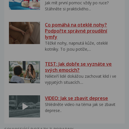
Jak mít první pomoc vždy po ruce?
Stáhněte si praktického...
Co pomáhá na oteklé nohy?
Podpořte správné proudění
lymfy
Těžké nohy, napnutá kůže, oteklé
kotníky. To jsou potíže,...
TEST: Jak dobře se vyznáte ve
svých emocích?
Někteří lidé dokážou zachovat klid i ve
vypjatých situacích....
VIDEO: Jak se zbavit deprese
Shlédněte video na téma jak se zbavit
deprese..