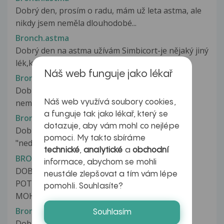
Dobrý den, prosím o radu, mám už leta astma, ale
nikdy jsem neměla dlouhodobé...
Bronch.astma
Dobrý den na astma užívám Simbicort-je nějaký jiný
lék,který neobsahuje kortikoidy.Slyšela...
Náš web funguje jako lékař
Bronch.astma
Dobrý den,doslechla jsem se,že existuje
nemoc,která má podobné projevy jako...
Náš web využívá soubory cookies,
a funguje tak jako lékař, který se
Bronchiální hyperreaktivita
dotazuje, aby vám mohl co nejlépe
Dobrý den, více než rok me trápí pocit
pomoci. My takto sbíráme
"nedodechnutí", který občas mizí,...
technické
,
analytické
a
obchodní
BRONCHIEKTAZIE
informace, abychom se mohli
DOBRÝ DEN.MÁM BRONCHIEKTAZIE A
neustále zlepšovat a tím vám lépe
POTŘEBOVALA BYCH SE DOZVĚDĚT, JAK BYCH
pomohli. Souhlasíte?
MOHLA...
Bronchiektázie
Souhlasím
Dobrý den, chtěla bych se Vás zeptat na pár