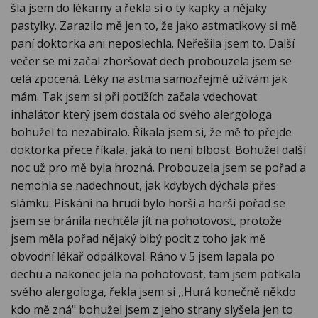
šla jsem do lékarny a řekla si o ty kapky a nějaky
pastylky. Zarazilo mě jen to, že jako astmatikovy si mě
paní doktorka ani neposlechla. Neřešila jsem to. Další
večer se mi začal zhoršovat dech probouzela jsem se
celá zpocená. Léky na astma samozřejmě užívám jak
mám. Tak jsem si při potížích začala vdechovat
inhalátor který jsem dostala od svého alergologa
bohužel to nezabíralo. Říkala jsem si, že mě to přejde
doktorka přece říkala, jaká to není blbost. Bohužel další
noc už pro mě byla hrozná. Probouzela jsem se pořad a
nemohla se nadechnout, jak kdybych dýchala přes
slámku. Pískání na hrudí bylo horší a horší pořad se
jsem se bránila nechtěla jít na pohotovost, protože
jsem měla pořad nějaký blbý pocit z toho jak mě
obvodní lékař odpálkoval. Ráno v 5 jsem lapala po
dechu a nakonec jela na pohotovost, tam jsem potkala
svého alergologa, řekla jsem si ,,Hurá konečně někdo
kdo mě zná" bohužel jsem z jeho strany slyšela jen to