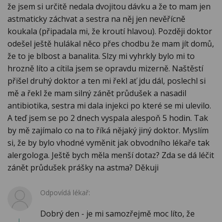
že jsem si určitě nedala dvojitou dávku a že to mam jen
astmaticky záchvat a sestra na něj jen nevěřícně
koukala (připadala mi, že kroutí hlavou). Později doktor
odešel ještě hulákal něco přes chodbu že mam jít domů,
že to je blbost a banalita. Slzy mi vyhrkly bylo mi to
hrozně líto a cítila jsem se opravdu mizerně. Naštěstí
přišel druhý doktor a ten mi řekl ať jdu dál, poslechl si
mě a řekl že mam silný zánět průdušek a nasadil
antibiotika, sestra mi dala injekci po které se mi ulevilo.
A teď jsem se po 2 dnech vyspala alespoň 5 hodin. Tak
by mě zajímalo co na to říká nějaký jiný doktor. Myslím
si, že by bylo vhodné vyměnit jak obvodního lékaře tak
alergologa. Ještě bych měla menší dotaz? Zda se dá léčit
zánět průdušek prášky na astma? Děkuji
Odpovídá lékař:
Dobrý den - je mi samozřejmě moc líto, že