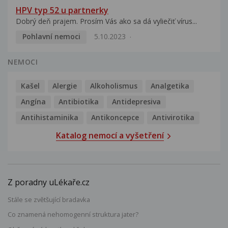
HPV typ 52 u partnerky
Dobrý deň prajem. Prosím Vás ako sa dá vyliečiť vírus...
Pohlavní nemoci
5.10.2023
NEMOCI
Kašel
Alergie
Alkoholismus
Analgetika
Angína
Antibiotika
Antidepresiva
Antihistaminika
Antikoncepce
Antivirotika
Katalog nemocí a vyšetření
Z poradny uLékaře.cz
Stále se zvětšující bradavka
Co znamená nehomogenní struktura jater?