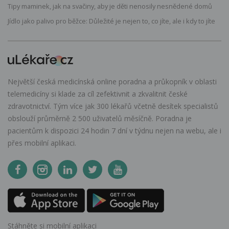
Tipy maminek, jak na svačiny, aby je děti nenosily nesnědené domů
Jídlo jako palivo pro běžce: Důležité je nejen to, co jíte, ale i kdy to jíte
Největší česká medicínská online poradna a průkopník v oblasti
telemedicíny si klade za cíl zefektivnit a zkvalitnit české
zdravotnictví. Tým více jak 300 lékařů včetně desítek specialistů
obslouží průměrně 2 500 uživatelů měsíčně. Poradna je
pacientům k dispozici 24 hodin 7 dní v týdnu nejen na webu, ale i
přes mobilní aplikaci.
Stáhněte si mobilní aplikaci