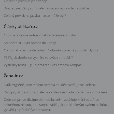
Občasné píchnutí pod žebry
Dyspepsie: Větry i při malé námaze, nepravidelná stolice
Zelený povlak na jazyku - co to může být?
Články uLékaře.cz
13 situací, kdy je nutné volat záchrannou službu
Stáhněte si: První pomoc do kapsy
Co pomáhá na oteklé nohy? Podpořte správné proudění lymfy
TEST: Jak dobře se vyznáte ve svých emocích?
Výsledky testu EQ: Co prozradil váš emoční kompas?
Žena-in.cz
Kvůli migréně jsem málem neměla ani děti, svěřuje se Helena
Pět tipů, jak začít dokonalé ráno. Nevynechejte snídani ani protažení
Způsob, jak se díváme do mobilu, velmi zatěžuje krční páteř, se
skloněnou hlavou je to stejná zátěž, jak se 40 kilovým pytlem na krku,
vysvětluje přední fyzioterapeut