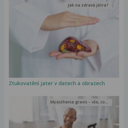
Jak na zdravá játra?
Ztukovatění jater v datech a obrazech
Myasthenia gravis – vše, co...