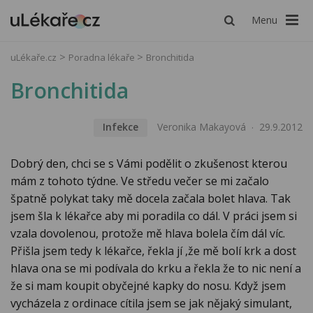
Menu
uLékaře.cz
Poradna lékaře
Bronchitida
Bronchitida
Infekce
Veronika Makayová
29.9.2012
Dobrý den, chci se s Vámi podělit o zkušenost kterou
mám z tohoto týdne. Ve středu večer se mi začalo
špatně polykat taky mě docela začala bolet hlava. Tak
jsem šla k lékařce aby mi poradila co dál. V práci jsem si
vzala dovolenou, protože mě hlava bolela čím dál víc.
Přišla jsem tedy k lékařce, řekla jí ,že mě bolí krk a dost
hlava ona se mi podívala do krku a řekla že to nic není a
že si mam koupit obyčejné kapky do nosu. Když jsem
vycházela z ordinace cítila jsem se jak nějaký simulant,