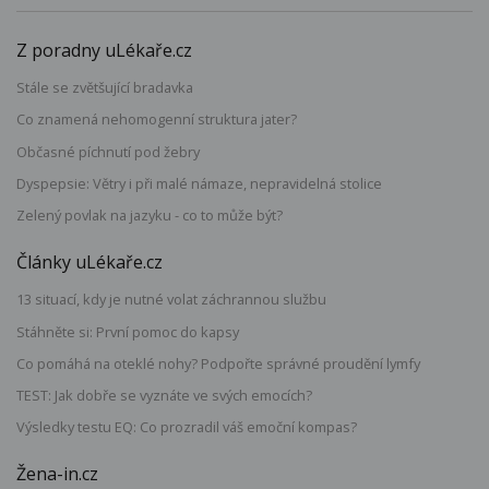
Z poradny uLékaře.cz
Stále se zvětšující bradavka
Co znamená nehomogenní struktura jater?
Občasné píchnutí pod žebry
Dyspepsie: Větry i při malé námaze, nepravidelná stolice
Zelený povlak na jazyku - co to může být?
Články uLékaře.cz
13 situací, kdy je nutné volat záchrannou službu
Stáhněte si: První pomoc do kapsy
Co pomáhá na oteklé nohy? Podpořte správné proudění lymfy
TEST: Jak dobře se vyznáte ve svých emocích?
Výsledky testu EQ: Co prozradil váš emoční kompas?
Žena-in.cz