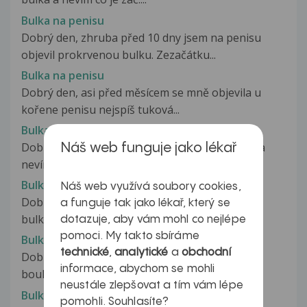
Bulka na penisu
Dobrý den, zhruba před 10 dny jsem na penisu
objevil prokrvenou bulku. Zezačátku...
Bulka na penisu
Dobrý den, asi před měsícem se mně objevila u
kořene penisu nejspíš tuková...
Bulka na penisu
Dobrý den na penisu se mi objevila tato bulka a
Náš web funguje jako lékař
nevím přesně co to je bolí jen...
Bulka na penisu
Náš web využívá soubory cookies,
Dobrý den, už delší dobu mám na penisu tuto
a funguje tak jako lékař, který se
bulku. Nezvětšuje se, nebolí, ale...
dotazuje, aby vám mohl co nejlépe
pomoci. My takto sbíráme
Bulka na penisu
technické
,
analytické
a
obchodní
Dobrý den je mi 16 let a už od mala mám mini
informace, abychom se mohli
bouličku na penisu a mel jsem i...
neustále zlepšovat a tím vám lépe
Bulka na penisu
pomohli. Souhlasíte?