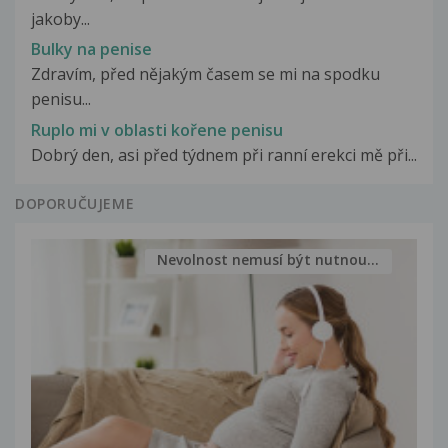
jakoby...
Bulky na penise
Zdravím, před nějakým časem se mi na spodku
penisu...
Ruplo mi v oblasti kořene penisu
Dobrý den, asi před týdnem při ranní erekci mě při...
DOPORUČUJEME
Nevolnost nemusí být nutnou...