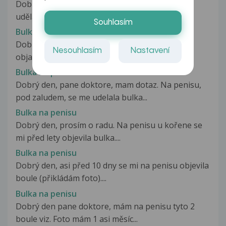
Dobrý den,bude mi 16 a před nedávnem se mi
udělala taková bulka na penisu,nepsal...
Souhlasím
Bulka na penisu
Dobrý deň, mám 16 rokov a na penise sa mi
Nesouhlasím
Nastavení
objavila tuková (pevne verím že len...
Bulka na penisu
Dobrý den, pane doktore, mam dotaz. Na penisu,
pod zaludem, se me udelala bulka...
Bulka na penisu
Dobrý den, prosím o radu. Na penisu u kořene se
mi před lety objevila bulka....
Bulka na penisu
Dobrý den, asi před 10 dny se mi na penisu objevila
boule (přikládám foto)....
Bulka na penisu
Dobrý den pane doktore, mám na penisu tyto 2
boule viz. Foto mám 1 asi měsíc...