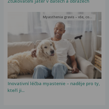
Ztukovatění jater v datech a obrazech
Myasthenia gravis – vše, co...
Inovativní léčba myastenie – naděje pro ty,
kteří ji...