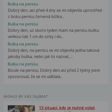
Bulka na penisu
Dobrý den, asi před 4 dny se mi objevila uprostřed
z boku penisu červená bůlka...
Bulka na penisu
Dobry den, uz skoro tyden mam na penisu bulku
velikou tak 1 cm do sirky i do...
Bulka na penisu
Dobrý den, na penisu se mi objevila jedna taková
jakoby bulka, nebo jak to nazvat......
Bulka na penisu
Boule na pensiu. Dobrý den asi před 2 týdny jsem
zpozoroval, že se mi udělala...
MOHLO BY VÁS ZAJÍMAT
13 situací, kdy je nutné volat