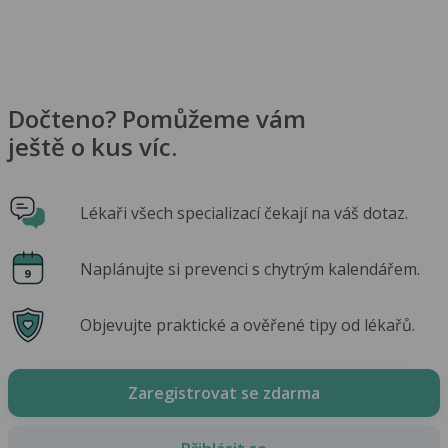
Dočteno? Pomůžeme vám
ještě o kus víc.
Lékaři všech specializací čekají na váš dotaz.
Naplánujte si prevenci s chytrým kalendářem.
Objevujte praktické a ověřené tipy od lékařů.
Zaregistrovat se zdarma