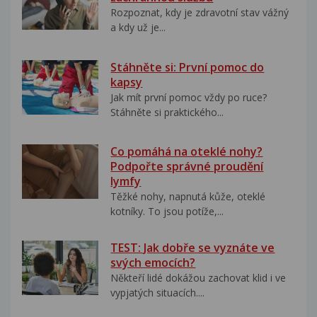
Rozpoznat, kdy je zdravotní stav vážný
a kdy už je...
Stáhněte si: První pomoc do
kapsy
Jak mít první pomoc vždy po ruce?
Stáhněte si praktického...
Co pomáhá na oteklé nohy?
Podpořte správné proudění
lymfy
Těžké nohy, napnutá kůže, oteklé
kotníky. To jsou potíže,...
TEST: Jak dobře se vyznáte ve
svých emocích?
Někteří lidé dokážou zachovat klid i ve
vypjatých situacích....