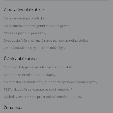
Z poradny uLékaře.cz
Stále se zvětšující bradavka
Co znamená nehomogenní struktura jater?
Občasné píchnutí pod žebry
Dyspepsie: Větry i při malé námaze, nepravidelná stolice
Zelený povlak na jazyku - co to může být?
Články uLékaře.cz
13 situací, kdy je nutné volat záchrannou službu
Stáhněte si: První pomoc do kapsy
Co pomáhá na oteklé nohy? Podpořte správné proudění lymfy
TEST: Jak dobře se vyznáte ve svých emocích?
Výsledky testu EQ: Co prozradil váš emoční kompas?
Žena-in.cz