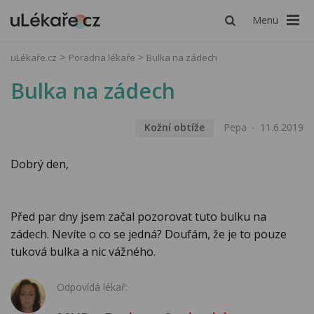
Menu
uLékaře.cz
Poradna lékaře
Bulka na zádech
Bulka na zádech
Kožní obtíže
Pepa
11.6.2019
Dobrý den,
Před par dny jsem začal pozorovat tuto bulku na
zádech. Nevíte o co se jedná? Doufám, že je to pouze
tuková bulka a nic vážného.
Odpovídá lékař: