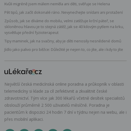
Kvůli migréně jsem málem neměla ani děti, svěřuje se Helena
Pět tipů, jak začít dokonalé ráno. Nevynechejte snídani ani protažení
Způsob, jak se díváme do mobilu, velmi zatěžuje krční páteř, se
skloněnou hlavou je to stejná zátěž, jak se 40 kilovým pytlem na krku,
vysvětluje přední fyzioterapeut
Tipy maminek, jak na svačiny, aby je děti nenosily nesnědené domů
Jídlo jako palivo pro běžce: Důležité je nejen to, co jíte, ale i kdy to jíte
Největší česká medicínská online poradna a průkopník v oblasti
telemedicíny si klade za cíl zefektivnit a zkvalitnit české
zdravotnictví. Tým více jak 300 lékařů včetně desítek specialistů
obslouží průměrně 2 500 uživatelů měsíčně. Poradna je
pacientům k dispozici 24 hodin 7 dní v týdnu nejen na webu, ale i
přes mobilní aplikaci.