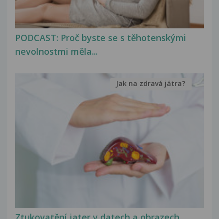
PODCAST: Proč byste se s těhotenskými
nevolnostmi měla...
Jak na zdravá játra?
Ztukovatění jater v datech a obrazech