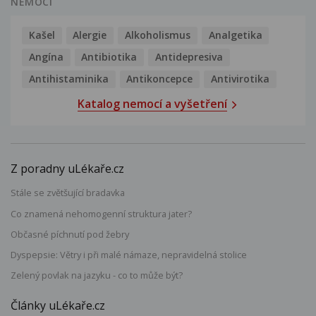
NEMOCI
Kašel
Alergie
Alkoholismus
Analgetika
Angína
Antibiotika
Antidepresiva
Antihistaminika
Antikoncepce
Antivirotika
Katalog nemocí a vyšetření
Z poradny uLékaře.cz
Stále se zvětšující bradavka
Co znamená nehomogenní struktura jater?
Občasné píchnutí pod žebry
Dyspepsie: Větry i při malé námaze, nepravidelná stolice
Zelený povlak na jazyku - co to může být?
Články uLékaře.cz