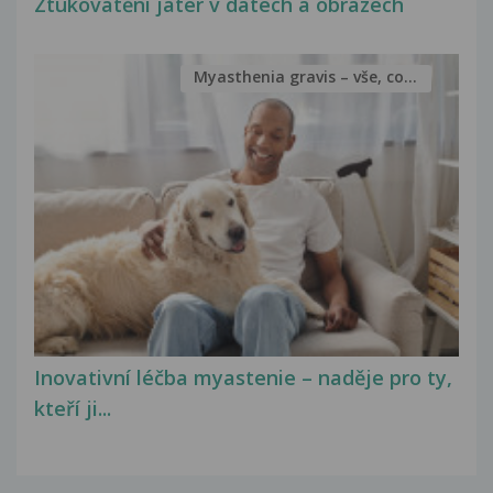
Ztukovatění jater v datech a obrazech
Myasthenia gravis – vše, co...
Inovativní léčba myastenie – naděje pro ty,
kteří ji...