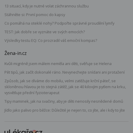
13 situací, kdy je nutné volat záchrannou službu
Stáhněte si: První pomoc do kapsy
Co pomáhá na oteklé nohy? Podpořte správné proudění lymfy
TEST: Jak dobře se vyznáte ve svých emocích?
Výsledky testu EQ: Co prozradil váš emoční kompas?
Žena-in.cz
Kvůli migréně jsem málem neměla ani děti, svěřuje se Helena
Pět tipů, jak začít dokonalé ráno. Nevynechejte snídani ani protažení
Způsob, jak se díváme do mobilu, velmi zatěžuje krční páteř, se
skloněnou hlavou je to stejná zátěž, jak se 40 kilovým pytlem na krku,
vysvětluje přední fyzioterapeut
Tipy maminek, jak na svačiny, aby je děti nenosily nesnědené domů
Jídlo jako palivo pro běžce: Důležité je nejen to, co jíte, ale i kdy to jíte