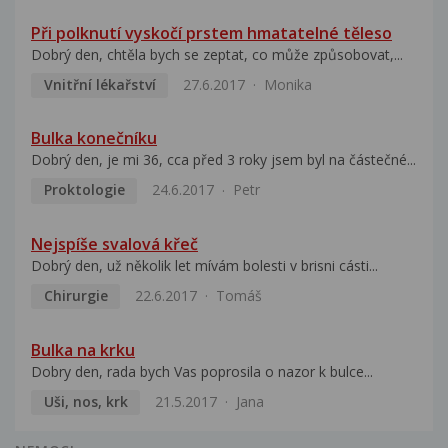
Při polknutí vyskočí prstem hmatatelné těleso
Dobrý den, chtěla bych se zeptat, co může způsobovat,...
Vnitřní lékařství
27.6.2017
Monika
Bulka konečníku
Dobrý den, je mi 36, cca před 3 roky jsem byl na částečné...
Proktologie
24.6.2017
Petr
Nejspíše svalová křeč
Dobrý den, už několik let mívám bolesti v brisni cásti...
Chirurgie
22.6.2017
Tomáš
Bulka na krku
Dobry den, rada bych Vas poprosila o nazor k bulce...
Uši, nos, krk
21.5.2017
Jana