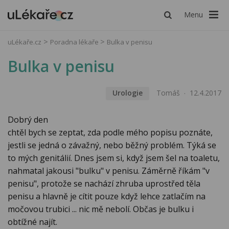
Menu
uLékaře.cz
Poradna lékaře
Bulka v penisu
Bulka v penisu
Urologie
Tomáš
12.4.2017
Dobrý den
chtěl bych se zeptat, zda podle mého popisu poznáte,
jestli se jedná o závažný, nebo běžný problém. Týká se
to mých genitálií. Dnes jsem si, když jsem šel na toaletu,
nahmatal jakousi "bulku" v penisu. Záměrně říkám "v
penisu", protože se nachází zhruba uprostřed těla
penisu a hlavně je cítit pouze když lehce zatlačím na
močovou trubici ... nic mě nebolí. Občas je bulku i
obtížné najít.