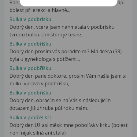
Pane doktore, je mi 17 let, už cca tři týdny mě trápí
bolest při erekci a hlavně...
Bulka v podbrisku
Dobrý den, vcera jsem nahmatala v podbrisku
tvrdou bulku. Umisteni je tesne...
Bulka v podbříšku
Dobrý den,prosím vás poradíte mi? Má dcera (38)
byla u gynekologa s potížemi:...
Bulka v podbřišku
Dobrý den pane doktore, prosím Vám našla jsem si
bulku vpravo v podbřišku,...
Bulka v podbřišku
Dobrý den, obracím se na Vás s následujícím
dotazem Již zhruba půl roku mám...
Bulka v podčelistí
Dobrý den.Už asi měsíc mne pobolívá v krku (bolest
není nijak silná ani stálá)...