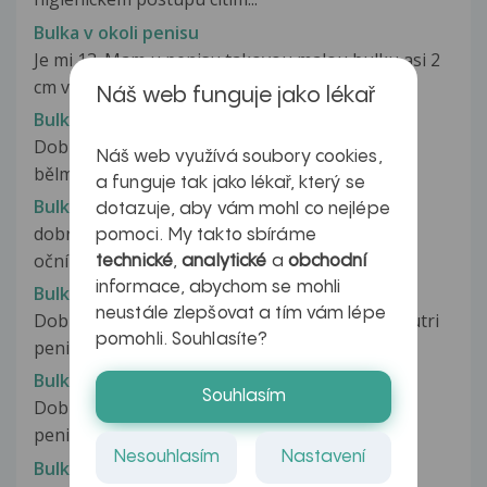
Bulka v okoli penisu
Je mi 13. Mam u penisu takovou malou bulku asi 2
cm velikou a kdyz se ji dotknu...
Náš web funguje jako lékař
Bulka v oku
Dobrý den, občas mám ráno na oku bulku - na
Náš web využívá soubory cookies,
bělmu jakoby puchýřek a většinou...
a funguje tak jako lékař, který se
Bulka v oku
dotazuje, aby vám mohl co nejlépe
dobrý den paní doktorko manžel má cca rok na
pomoci. My takto sbíráme
očním bělmu jakýsi útvar.Vypadá...
technické
,
analytické
a
obchodní
informace, abychom se mohli
Bulka v penise
neustále zlepšovat a tím vám lépe
Dobry den,uz davnejsie som si nahmatal vo vnutri
pomohli. Souhlasíte?
penisu niečo tvrde vo velkosti...
Bulka v penisu
Souhlasím
Dobrý den, asi před dvěma měsíci jsem v těle
penisu nahmatal bulku. Asi tak...
Nesouhlasím
Nastavení
Bulka v penisu