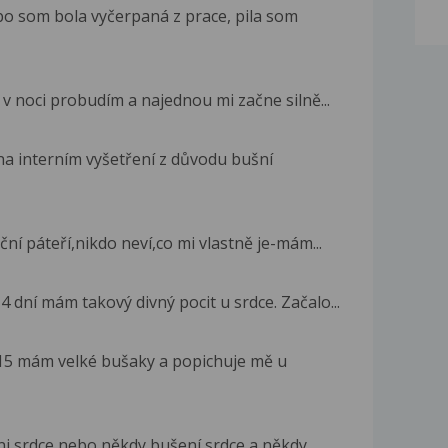
o som bola vyčerpaná z prace, pila som
 v noci probudím a najednou mi začne silně...
 na interním vyšetření z důvodu bušní
ní páteří,nikdo neví,co mi vlastně je-mám...
4 dní mám takový divný pocit u srdce. Začalo...
2015 mám velké bušaky a popichuje mě u
 srdce nebo někdy bušení srdce a někdy