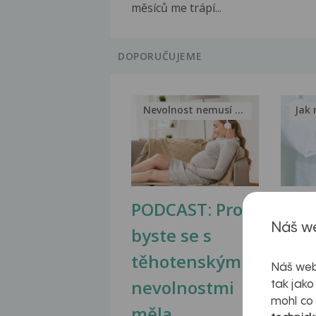
měsíců me trápí...
DOPORUČUJEME
Nevolnost nemusí být nutnou...
Jak 
PODCAST: Proč
Ztu
Náš we
byste se s
jate
těhotenskými
obr
Náš web
nevolnostmi
tak jako
mohl co
měla...