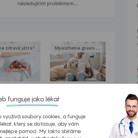
následujícím problémem....
na zdravá játra?
Myasthenia gravis – vše, co...
kovatění
Inovativní
b funguje jako lékař
r v datech a
léčba
azech
myastenie –
 využívá soubory cookies, a funguje
naděje pro ty,
 lékař, který se dotazuje, aby vám
 nejlépe pomoci. My takto sbíráme
kteří ji...