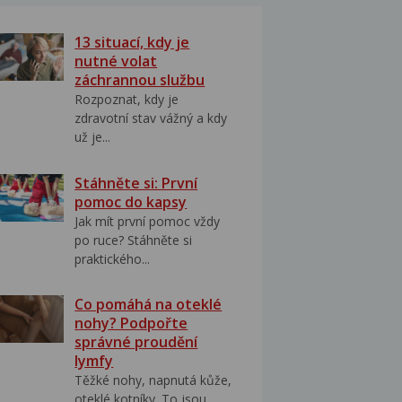
13 situací, kdy je
nutné volat
záchrannou službu
Rozpoznat, kdy je
zdravotní stav vážný a kdy
už je...
Stáhněte si: První
pomoc do kapsy
Jak mít první pomoc vždy
po ruce? Stáhněte si
praktického...
Co pomáhá na oteklé
nohy? Podpořte
správné proudění
lymfy
Těžké nohy, napnutá kůže,
oteklé kotníky. To jsou