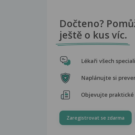
Dočteno? Pomů
ještě o kus víc.
Lékaři všech special
Naplánujte si preve
Objevujte praktické 
Zaregistrovat se zdarma