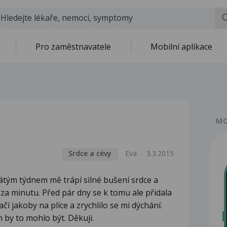
Pro zaměstnavatele
Mobilní aplikace
MO
Srdce a cévy
Eva
3.3.2015
ikátým týdnem mě trápí silné bušení srdce a
 za minutu. Před pár dny se k tomu ale přidala
ačí jakoby na plíce a zrychlilo se mi dýchání.
ím by to mohlo být. Děkuji.