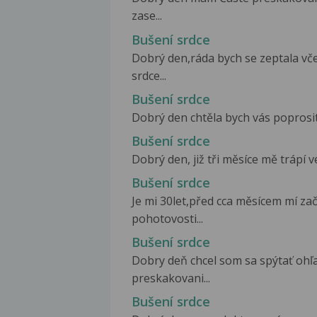
zase...
Bušení srdce
Dobrý den,ráda bych se zeptala vč
srdce...
Bušení srdce
Dobrý den chtěla bych vás poprosit 
Bušení srdce
Dobrý den, již tři měsíce mě trápí v
Bušení srdce
Je mi 30let,před cca měsícem mí za
pohotovosti...
Bušení srdce
Dobry deň chcel som sa spýtať ohľ
preskakovani...
Bušení srdce