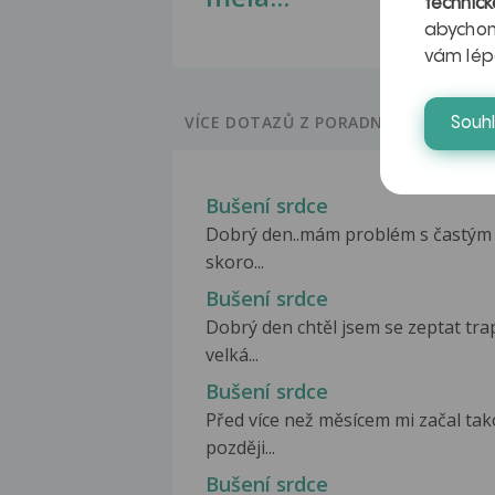
technick
abychom
vám lép
VÍCE DOTAZŮ Z PORADNY
Souh
Bušení srdce
Dobrý den..mám problém s častým b
skoro...
Bušení srdce
Dobrý den chtěl jsem se zeptat tr
velká...
Bušení srdce
Před více než měsícem mi začal tak
později...
Bušení srdce