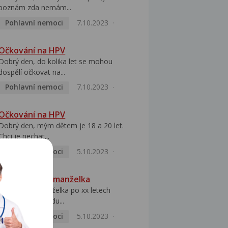
poznám zda nemám...
Pohlavní nemoci
7.10.2023
Očkování na HPV
Dobrý den, do kolika let se mohou
dospělí očkovat na...
Pohlavní nemoci
7.10.2023
Očkování na HPV
Dobrý den, mým dětem je 18 a 20 let.
Chci je nechat...
Pohlavní nemoci
5.10.2023
HPV pozitivní manželka
Dobrý den, manželka po xx letech
přivezla z Východu...
Pohlavní nemoci
5.10.2023