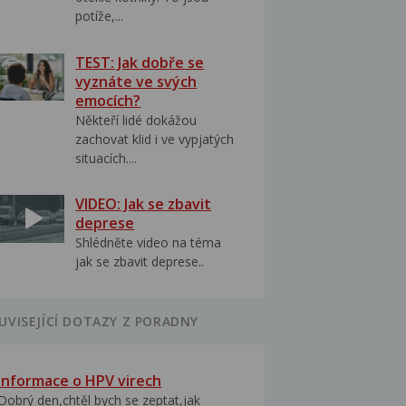
potíže,...
TEST: Jak dobře se
vyznáte ve svých
emocích?
Někteří lidé dokážou
zachovat klid i ve vypjatých
situacích....
VIDEO: Jak se zbavit
deprese
Shlédněte video na téma
jak se zbavit deprese..
UVISEJÍCÍ DOTAZY Z PORADNY
Informace o HPV virech
Dobrý den,chtěl bych se zeptat,jak