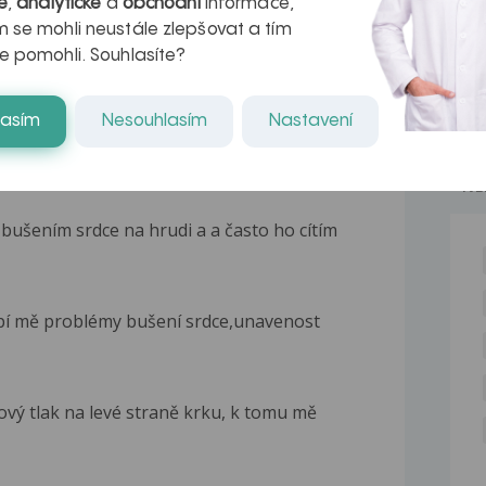
é
,
analytické
a
obchodní
informace,
 se mohli neustále zlepšovat a tím
e pomohli. Souhlasíte?
lasím
Nesouhlasím
Nastavení
NE
ušením srdce na hrudi a a často ho cítím
apí mě problémy bušení srdce,unavenost
ový tlak na levé straně krku, k tomu mě