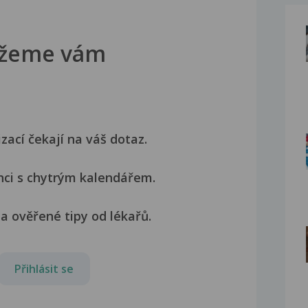
žeme vám
izací čekají na váš dotaz.
nci s chytrým kalendářem.
a ověřené tipy od lékařů.
Přihlásit se