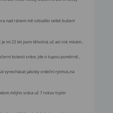
era nad ránem mě vzbudilo velké bušení
je mi 22 let jsem těhotná..už asi rok mívám...
ečerní bolesti srdce. Jde o tupou poměrně...
čal vynechávat jakoby srdeční rytmus,na
adom môjho srdca už 7 rokov trpím