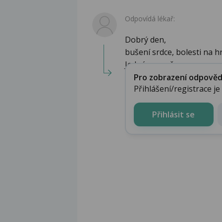
Odpovídá lékař:
Dobrý den,
bušení srdce, bolesti na 
Jedná se o př...
Pro zobrazení odpovědi 
Přihlášení/registrace j
Přihlásit se