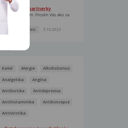
HPV typ 52 u partnerky
Dobrý deň prajem. Prosím Vás ako sa
dá vyliečiť vírus...
Pohlavní nemoci
5.10.2023
MOCI
Kašel
Alergie
Alkoholismus
Analgetika
Angína
Antibiotika
Antidepresiva
Antihistaminika
Antikoncepce
Antivirotika