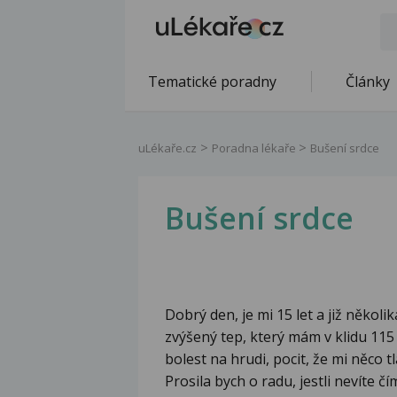
Tematické poradny
Články
uLékaře.cz
Poradna lékaře
Bušení srdce
Bušení srdce
Dobrý den, je mi 15 let a již někol
zvýšený tep, který mám v klidu 115
bolest na hrudi, pocit, že mi něco tl
Prosila bych o radu, jestli nevíte č