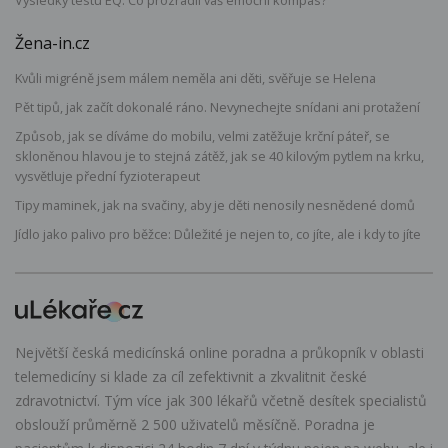
Výsledky testu EQ: Co prozradil váš emoční kompas?
Žena-in.cz
Kvůli migréně jsem málem neměla ani děti, svěřuje se Helena
Pět tipů, jak začít dokonalé ráno. Nevynechejte snídani ani protažení
Způsob, jak se díváme do mobilu, velmi zatěžuje krční páteř, se
skloněnou hlavou je to stejná zátěž, jak se 40 kilovým pytlem na krku,
vysvětluje přední fyzioterapeut
Tipy maminek, jak na svačiny, aby je děti nenosily nesnědené domů
Jídlo jako palivo pro běžce: Důležité je nejen to, co jíte, ale i kdy to jíte
Největší česká medicínská online poradna a průkopník v oblasti
telemedicíny si klade za cíl zefektivnit a zkvalitnit české
zdravotnictví. Tým více jak 300 lékařů včetně desítek specialistů
obslouží průměrně 2 500 uživatelů měsíčně. Poradna je