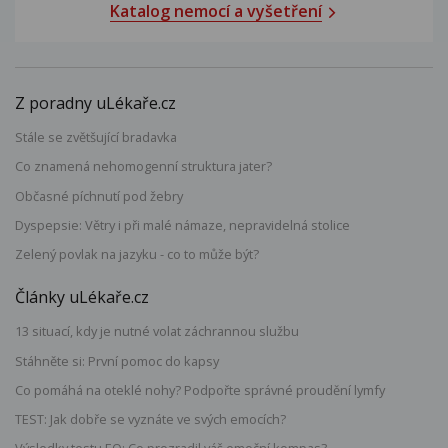
Katalog nemocí a vyšetření
Z poradny uLékaře.cz
Stále se zvětšující bradavka
Co znamená nehomogenní struktura jater?
Občasné píchnutí pod žebry
Dyspepsie: Větry i při malé námaze, nepravidelná stolice
Zelený povlak na jazyku - co to může být?
Články uLékaře.cz
13 situací, kdy je nutné volat záchrannou službu
Stáhněte si: První pomoc do kapsy
Co pomáhá na oteklé nohy? Podpořte správné proudění lymfy
TEST: Jak dobře se vyznáte ve svých emocích?