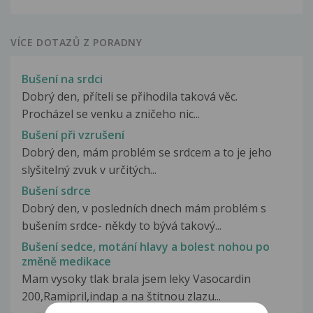
VÍCE DOTAZŮ Z PORADNY
Bušení na srdci
Dobrý den, příteli se přihodila taková věc.
Procházel se venku a zničeho nic...
Bušení při vzrušení
Dobrý den, mám problém se srdcem a to je jeho
slyšitelný zvuk v určitých...
Bušení sdrce
Dobrý den, v posledních dnech mám problém s
bušením srdce- někdy to bývá takový...
Bušení sedce, motání hlavy a bolest nohou po
změně medikace
Mam vysoky tlak brala jsem leky Vasocardin
200,Ramipril,indap a na štitnou zlazu...