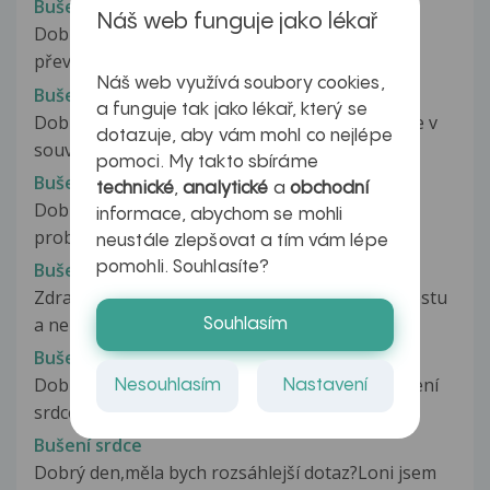
Bušení srdce
Náš web funguje jako lékař
Dobrý den Je mi 22 let Již druhý měsíc 4x po
převozu do nemocnice mám bolesti...
Náš web využívá soubory cookies,
Bušení srdce
a funguje tak jako lékař, který se
Dobrý den, chtěl bych se zeptat na bušení srdce v
dotazuje, aby vám mohl co nejlépe
souvislosti s nachlazením...
pomoci. My takto sbíráme
Bušení srdce
technické
,
analytické
a
obchodní
Dobrý den, rád bych znal Váš názor na můj
informace, abychom se mohli
problém. Je mi 22 let a poslední...
neustále zlepšovat a tím vám lépe
pomohli. Souhlasíte?
Bušení srdce
Zdravím, k doktorovi nemám v nejbližší době cestu
a neberu to až tak drasticky....
Souhlasím
Bušení srdce
Dobrý den, v únoru po státnicích jsem měl bušení
Nesouhlasím
Nastavení
srdce okolo 160 tepů, které...
Bušení srdce
Dobrý den,měla bych rozsáhlejší dotaz?Loni jsem