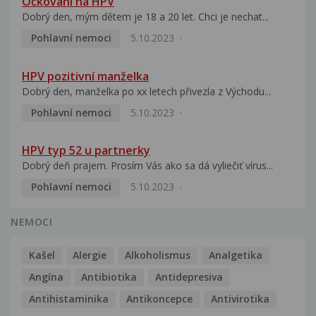
Očkování na HPV
Dobrý den, mým dětem je 18 a 20 let. Chci je nechat...
Pohlavní nemoci
5.10.2023
HPV pozitivní manželka
Dobrý den, manželka po xx letech přivezla z Východu...
Pohlavní nemoci
5.10.2023
HPV typ 52 u partnerky
Dobrý deň prajem. Prosím Vás ako sa dá vyliečiť vírus...
Pohlavní nemoci
5.10.2023
NEMOCI
Kašel
Alergie
Alkoholismus
Analgetika
Angína
Antibiotika
Antidepresiva
Antihistaminika
Antikoncepce
Antivirotika