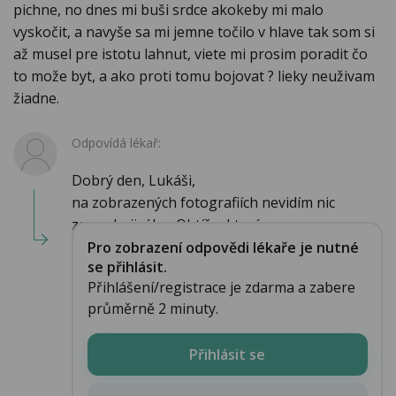
pichne, no dnes mi buši srdce akokeby mi malo
vyskočit, a navyše sa mi jemne točilo v hlave tak som si
až musel pre istotu lahnut, viete mi prosim poradit čo
to može byt, a ako proti tomu bojovat ? lieky neuživam
žiadne.
Odpovídá lékař:
Dobrý den, Lukáši,
na zobrazených fotografiích nevidím nic
znepokojivého. Obtíže, které ...
Pro zobrazení odpovědi lékaře je nutné
se přihlásit.
Přihlášení/registrace je zdarma a zabere
průměrně 2 minuty.
Přihlásit se