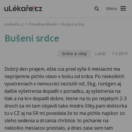
Menu
uLékaře.cz
Poradna lékaře
Bušení srdce
Bušení srdce
Srdce a cévy
Lukáš
7.4.2019
Dobrý den prajem, ešte cca pred vyše 6 mesiacmi ma
neprijemne pichlo vlavo v boku od srdca. Po niekolkích
vysetreniach v nemocnici nezistili nič, Ekg, rontgen aj
dalšie vyšetrenia dopadli v poriadku, aj vyšetrenia na
tlak a na krv dopadli dobre, tesne na to po nejakych 2-3
dnoch sa mi tam objavili take modre žilky,pani doktorka
tu v CZ aj na SR mi povedala že to ma pichlo najskor zo
sleho sedenia a drzania chrbtice. to pichanie na
niekolko mesiacov prestalo, a dnes zase sem tam