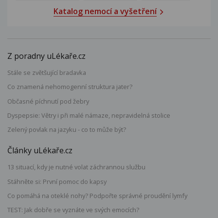
Katalog nemocí a vyšetření
Z poradny uLékaře.cz
Stále se zvětšující bradavka
Co znamená nehomogenní struktura jater?
Občasné píchnutí pod žebry
Dyspepsie: Větry i při malé námaze, nepravidelná stolice
Zelený povlak na jazyku - co to může být?
Články uLékaře.cz
13 situací, kdy je nutné volat záchrannou službu
Stáhněte si: První pomoc do kapsy
Co pomáhá na oteklé nohy? Podpořte správné proudění lymfy
TEST: Jak dobře se vyznáte ve svých emocích?