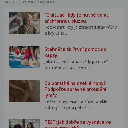
MOHLO BY VÁS ZAJÍMAT
13 situací, kdy je nutné volat
záchrannou službu
Rozpoznat, kdy je zdravotní stav vážný
a kdy už je...
Stáhněte si: První pomoc do
kapsy
Jak mít první pomoc vždy po ruce?
Stáhněte si praktického...
Co pomáhá na oteklé nohy?
Podpořte správné proudění
lymfy
Těžké nohy, napnutá kůže, oteklé
kotníky. To jsou potíže,...
TEST: Jak dobře se vyznáte ve
svých emocích?