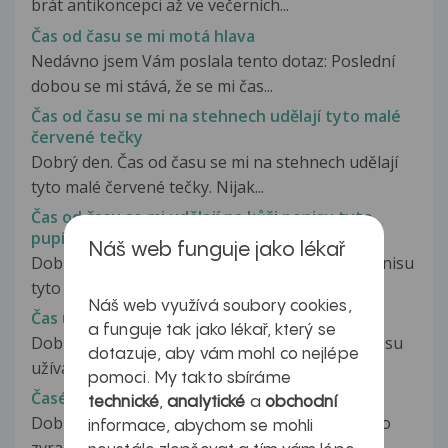
brát antikoncepci až ve večerních...
Čas od času se mi motá hlava
Nedávno jsem Vám poslala tento dotaz: Poslední
dobou se mi stává, že se mi čas...
Čas od času se mi na stehnech udělají tyto malé
červené tečky
Dobrý den. Čas od času se mi na stehnech udělají
tyto malé červené tečky. Nijak...
Čas od času se mi udělají na kůži penisu tyto
pupínky
Náš web funguje jako lékař
Dobrý den, čas od času se mi udělají na kůži penisu
tyto pupínky. Zpočátku to...
Náš web využívá soubory cookies,
Čas úžívání hormonální antikoncepce
a funguje tak jako lékař, který se
Dobrý den, mám dotaz ohledně konkrétního času
dotazuje, aby vám mohl co nejlépe
užívání hormonální antikoncepce. Druhý...
pomoci. My takto sbíráme
Časé zvracení
technické
,
analytické
a
obchodní
Dobrý den,měla by jsem dotaz - syn 6 let a často
informace, abychom se mohli