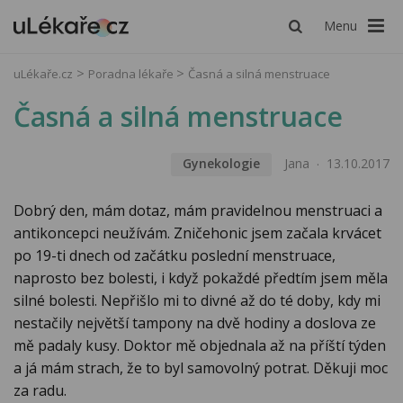
Menu
uLékaře.cz
Poradna lékaře
Časná a silná menstruace
Časná a silná menstruace
Gynekologie
Jana
13.10.2017
Dobrý den, mám dotaz, mám pravidelnou menstruaci a
antikoncepci neužívám. Zničehonic jsem začala krvácet
po 19-ti dnech od začátku poslední menstruace,
naprosto bez bolesti, i když pokaždé předtím jsem měla
silné bolesti. Nepřišlo mi to divné až do té doby, kdy mi
nestačily největší tampony na dvě hodiny a doslova ze
mě padaly kusy. Doktor mě objednala až na příští týden
a já mám strach, že to byl samovolný potrat. Děkuji moc
za radu.