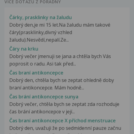
VÍCE DOTAZŮ Z PORADNY
Čárky, prasklinky na žaludu
Dobrý den,je mi 15 let.Na žaludu mám takové
čáry(prasklinky,divný vzhled
žaludu).Nesvědí,nepalí.Ze...
Čáry na krku
Dobrý večer jmenuji se jana a chtěla bych Vás
poprosit o radu. Asi tak před...
Čas braní antikoncepce
Dobrý den, chtěla bych se zeptat ohledně doby
braní antikoncepce. Mám hodně...
Čas brání antikoncepce sunya
Dobrý večer, chtěla bych se zeptat zda rozhoduje
čas brání antikoncepce v její...
Čas braní antikoncepce X příchod menstruace
Dobrý den, uvažuji že po sedmidenní pauze začnu