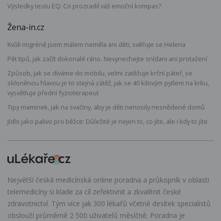
Výsledky testu EQ: Co prozradil váš emoční kompas?
Žena-in.cz
Kvůli migréně jsem málem neměla ani děti, svěřuje se Helena
Pět tipů, jak začít dokonalé ráno. Nevynechejte snídani ani protažení
Způsob, jak se díváme do mobilu, velmi zatěžuje krční páteř, se
skloněnou hlavou je to stejná zátěž, jak se 40 kilovým pytlem na krku,
vysvětluje přední fyzioterapeut
Tipy maminek, jak na svačiny, aby je děti nenosily nesnědené domů
Jídlo jako palivo pro běžce: Důležité je nejen to, co jíte, ale i kdy to jíte
Největší česká medicínská online poradna a průkopník v oblasti
telemedicíny si klade za cíl zefektivnit a zkvalitnit české
zdravotnictví. Tým více jak 300 lékařů včetně desítek specialistů
obslouží průměrně 2 500 uživatelů měsíčně. Poradna je