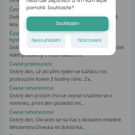
zvrací alespon jednou týdně,má...
neustále zlepšovat a tím vám lépe
pomohli. Souhlasíte?
Časna menstrulace
Dobry den Rada bych slysela vas nazor . Jsem 24
leta divka ma 1 dite a mam...
Souhlasím
Časná recidiva endometriálního karcinomu po
hysterektomii
Nesouhlasím
Nastavení
Dobrý den, mám na Vás jednu prosbu.Dlouhodobě
mám problemy s mojí matkou .V...
Časné probouzení
Dobrý den, už asi přes týden se každou noc
probouzím kolem 3 hodiny ráno. Za...
Časné tehotenství
Dobrý den prosím chci se zeptat snažíme se o
miminko, první den posledni ms...
Časné tehotenství
Dobrý den, Obracím se na Vas s dotazem ohledně
těhotenství.Dneska mi doktorka...