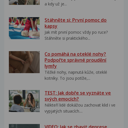
a kdy už je...
Stáhněte si: První pomoc do
kapsy
Jak mít první pomoc vždy po ruce?
Stáhněte si praktického...
Co pomáhá na oteklé nohy?
Podpořte správné proudění
lymfy
Těžké nohy, napnutá kůže, oteklé
kotníky. To jsou potíže,...
TEST: Jak dobře se vyznáte ve
svých emocích?
Někteří lidé dokážou zachovat klid i ve
vypjatých situacích....
VIDEO: Jak se zbavit deprese