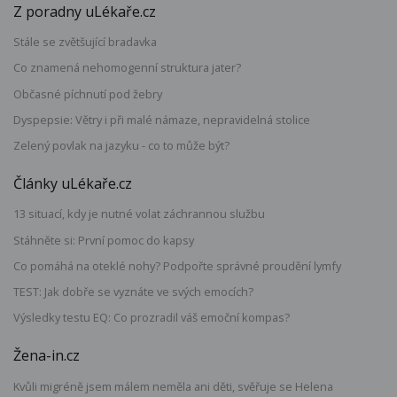
Z poradny uLékaře.cz
Stále se zvětšující bradavka
Co znamená nehomogenní struktura jater?
Občasné píchnutí pod žebry
Dyspepsie: Větry i při malé námaze, nepravidelná stolice
Zelený povlak na jazyku - co to může být?
Články uLékaře.cz
13 situací, kdy je nutné volat záchrannou službu
Stáhněte si: První pomoc do kapsy
Co pomáhá na oteklé nohy? Podpořte správné proudění lymfy
TEST: Jak dobře se vyznáte ve svých emocích?
Výsledky testu EQ: Co prozradil váš emoční kompas?
Žena-in.cz
Kvůli migréně jsem málem neměla ani děti, svěřuje se Helena