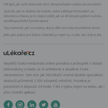
Pět tipů, jak začít dokonalé ráno. Nevynechejte snídani ani protažení
Způsob, jak se díváme do mobilu, velmi zatěžuje krční páteř, se
skloněnou hlavou je to stejná zátěž, jak se 40 kilovým pytlem na krku,
vysvětluje přední fyzioterapeut
Tipy maminek, jak na svačiny, aby je děti nenosily nesnědené domů
Jídlo jako palivo pro běžce: Důležité je nejen to, co jíte, ale i kdy to jíte
Největší česká medicínská online poradna a průkopník v oblasti
telemedicíny si klade za cíl zefektivnit a zkvalitnit české
zdravotnictví. Tým více jak 300 lékařů včetně desítek specialistů
obslouží průměrně 2 500 uživatelů měsíčně. Poradna je
pacientům k dispozici 24 hodin 7 dní v týdnu nejen na webu, ale i
přes mobilní aplikaci.