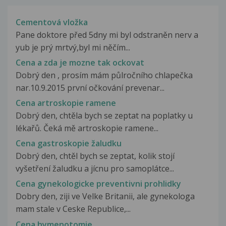
Cementová vložka
Pane doktore před 5dny mi byl odstraněn nerv a
yub je prý mrtvý,byl mi něčím...
Cena a zda je mozne tak ockovat
Dobrý den , prosím mám půlročního chlapečka
nar.10.9.2015 první očkování prevenar...
Cena artroskopie ramene
Dobrý den, chtěla bych se zeptat na poplatky u
lékařů. Čeká mě artroskopie ramene...
Cena gastroskopie žaludku
Dobrý den, chtěl bych se zeptat, kolik stojí
vyšetření žaludku a jícnu pro samoplátce...
Cena gynekologicke preventivni prohlidky
Dobry den, ziji ve Velke Britanii, ale gynekologa
mam stale v Ceske Republice,...
Cena hymenotomie