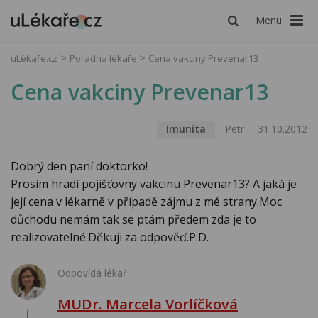
Menu
uLékaře.cz
Poradna lékaře
Cena vakciny Prevenar13
Cena vakciny Prevenar13
Imunita
Petr
31.10.2012
Dobrý den paní doktorko!
Prosím hradí pojišťovny vakcinu Prevenar13? A jaká je
její cena v lékarně v případě zájmu z mé strany.Moc
důchodu nemám tak se ptám předem zda je to
realizovatelné.Děkuji za odpověď.P.D.
Odpovídá lékař:
MUDr. Marcela Vorlíčková