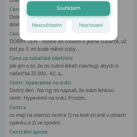
Cena za ošetření kondylomat laserem
Souhlasím
Dobrý den, po diagnostice kondylomat mi paní
doktorka předepsala mast a tabletky...
Nesouhlasím
Nastavení
Cena za zubařské ošetření
DOBRÝ DEN - hodně let chodím k jedné zubařce, už
teď po 3. mi bude měnit zuby....
Cena za zubařské ošetření
Jde jen o to, že mi zubní lékaři navrhují, abych si
našetřila 25 000.- Kč, a...
Centr. hyperemie na srdci.
Dobrý den . Na rtg mi napsali, že mám lehkou
centr. Hyperemii na srdci. Prosím...
Centra
co mají na starost centra 1) na levé straně v oblasti
spánku a 2) ve spodní...
Centrální apnoe