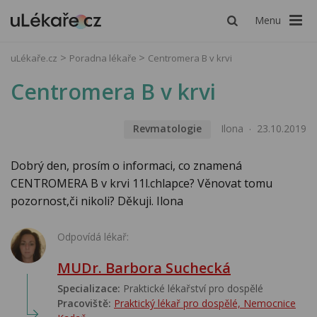
Menu
uLékaře.cz
Poradna lékaře
Centromera B v krvi
Centromera B v krvi
Revmatologie
Ilona
23.10.2019
Dobrý den, prosím o informaci, co znamená
CENTROMERA B v krvi 11l.chlapce? Věnovat tomu
pozornost,či nikoli? Děkuji. Ilona
Odpovídá lékař:
MUDr. Barbora Suchecká
Specializace:
Praktické lékařství pro dospělé
Pracoviště:
Praktický lékař pro dospělé, Nemocnice