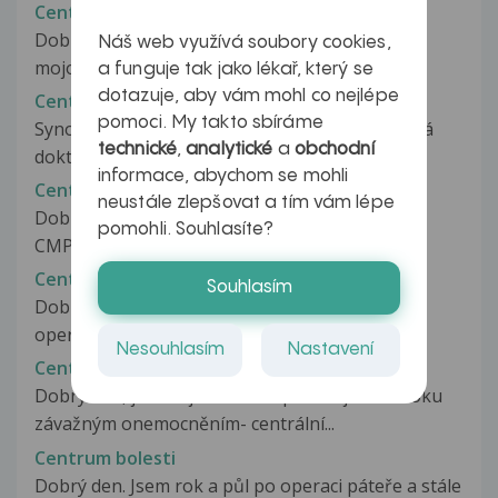
Centrální hypogonadizmus
Dobrý večer, obraciam sa na vás s otázkou o
Náš web využívá soubory cookies,
mojom zdravotnom stave a prosím...
a funguje tak jako lékař, který se
dotazuje, aby vám mohl co nejlépe
Centrální koordinační porucha
pomoci. My takto sbíráme
Synovi bylo diagnostikováno CKP, tak ho dětská
technické
,
analytické
a
obchodní
doktorka doporučila na fyzioterapii....
informace, abychom se mohli
Centrální mozková příhoda, těžké koma
neustále zlepšovat a tím vám lépe
Dobrý den,tatínek (59let) prodělal
pomohli. Souhlasíte?
CMP(těžkou).Hned první den ho večer museli...
Centrální nervový systém
Souhlasím
Dobrý den, nevlastní otec prodělal před 14dny
operaci srdce - několikanásobný...
Nesouhlasím
Nastavení
Centrální serózní chorioretinopatie
Dobrý den, již více jak 10 let trpím na jednom oku
závažným onemocněním- centrální...
Centrum bolesti
Dobrý den. Jsem rok a půl po operaci páteře a stále