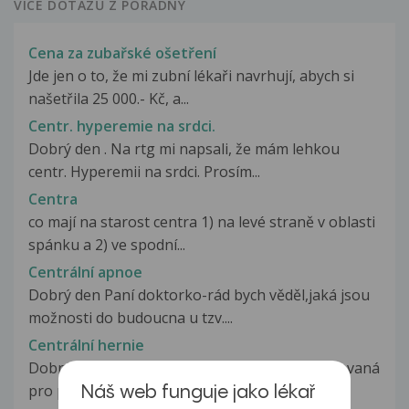
VÍCE DOTAZŮ Z PORADNY
Cena za zubařské ošetření
Jde jen o to, že mi zubní lékaři navrhují, abych si
našetřila 25 000.- Kč, a...
Centr. hyperemie na srdci.
Dobrý den . Na rtg mi napsali, že mám lehkou
centr. Hyperemii na srdci. Prosím...
Centra
co mají na starost centra 1) na levé straně v oblasti
spánku a 2) ve spodní...
Centrální apnoe
Dobrý den Paní doktorko-rád bych věděl,jaká jsou
možnosti do budoucna u tzv....
Centrální hernie
Dobrý den, byla jsem na neurologii hospitalizovaná
pro parezu IX-XII vpravo...
Náš web funguje jako lékař