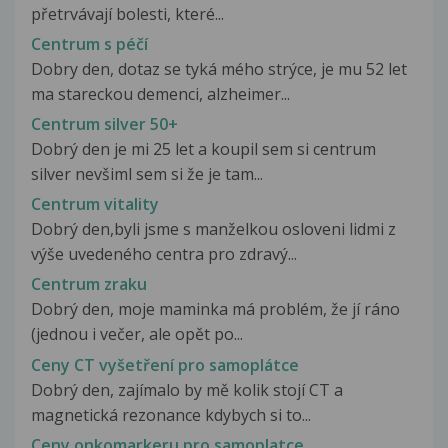
přetrvávají bolesti, které...
Centrum s péčí
Dobry den, dotaz se tyká mého strýce, je mu 52 let
ma stareckou demenci, alzheimer...
Centrum silver 50+
Dobrý den je mi 25 let a koupil sem si centrum
silver nevšiml sem si že je tam...
Centrum vitality
Dobrý den,byli jsme s manželkou osloveni lidmi z
výše uvedeného centra pro zdravý...
Centrum zraku
Dobrý den, moje maminka má problém, že jí ráno
(jednou i večer, ale opět po...
Ceny CT vyšetření pro samoplátce
Dobrý den, zajímalo by mě kolik stojí CT a
magnetická rezonance kdybych si to...
Ceny onkomarkeru pro samoplatce