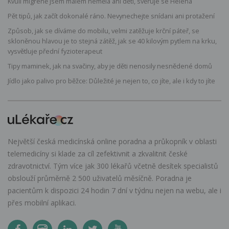
Kvůli migréně jsem málem neměla ani děti, svěřuje se Helena
Pět tipů, jak začít dokonalé ráno. Nevynechejte snídani ani protažení
Způsob, jak se díváme do mobilu, velmi zatěžuje krční páteř, se
skloněnou hlavou je to stejná zátěž, jak se 40 kilovým pytlem na krku,
vysvětluje přední fyzioterapeut
Tipy maminek, jak na svačiny, aby je děti nenosily nesnědené domů
Jídlo jako palivo pro běžce: Důležité je nejen to, co jíte, ale i kdy to jíte
Největší česká medicínská online poradna a průkopník v oblasti
telemedicíny si klade za cíl zefektivnit a zkvalitnit české
zdravotnictví. Tým více jak 300 lékařů včetně desítek specialistů
obslouží průměrně 2 500 uživatelů měsíčně. Poradna je
pacientům k dispozici 24 hodin 7 dní v týdnu nejen na webu, ale i
přes mobilní aplikaci.