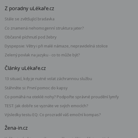
Z poradny uLékaře.cz
Stále se zvětšující bradavka
Co znamená nehomogenní struktura jater?
Občasné píchnutí pod žebry
Dyspepsie: Větry i při malé námaze, nepravidelná stolice
Zelený povlak na jazyku - co to může být?
Články uLékaře.cz
13 situací, kdy je nutné volat záchrannou službu
Stáhněte si: První pomoc do kapsy
Co pomáhá na oteklé nohy? Podpořte správné proudění lymfy
TEST: Jak dobře se vyznáte ve svých emocích?
Výsledky testu EQ: Co prozradil váš emoční kompas?
Žena-in.cz