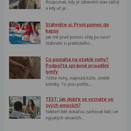
Rozpoznat, kdy je zdravotní stav vážný
a kdy už je...
Stáhněte si: První pomoc do
kapsy
Jak mít první pomoc vždy po ruce?
Stáhněte si praktického...
Co pomáhá na oteklé nohy?
Podpořte správné proudění
lymfy
Těžké nohy, napnutá kůže, oteklé
kotníky. To jsou potíže,...
TEST: Jak dobře se vyznáte ve
svých emocích?
Někteří lidé dokážou zachovat klid i ve
vypjatých situacích....