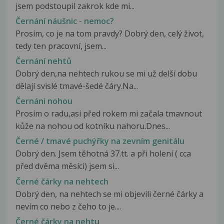
jsem podstoupil zakrok kde mi...
Černání náušnic - nemoc?
Prosím, co je na tom pravdy? Dobrý den, celý život,
tedy ten pracovní, jsem...
Černání nehtů
Dobrý den,na nehtech rukou se mi už delší dobu
dělají svislé tmavé-šedé čáry.Na...
Černáni nohou
Prosím o radu,asi před rokem mi začala tmavnout
kůže na nohou od kotníku nahoru.Dnes...
Černé / tmavé puchýřky na zevním genitálu
Dobrý den. Jsem těhotná 37.tt. a při holení ( cca
před dvěma měsíci) jsem si...
Černé čárky na nehtech
Dobrý den, na nehtech se mi objevili černé čárky a
nevím co nebo z čeho to je....
Černé čárky na nehtu