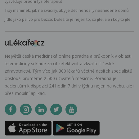
vysvětluje přední fyzioterapeut
Tipy maminek, jak na svačiny, aby je děti nenosily nesnědené domů
Jídlo jako palivo pro běžce: Důležité je nejen to, co jíte, ale i kdy to jíte
Největší česká medicínská online poradna a průkopník v oblasti
telemedicíny si klade za cíl zefektivnit a zkvalitnit české
zdravotnictví. Tým více jak 300 lékařů včetně desítek specialistů
obslouží průměrně 2 500 uživatelů měsíčně. Poradna je
pacientům k dispozici 24 hodin 7 dní v týdnu nejen na webu, ale i
přes mobilní aplikaci.