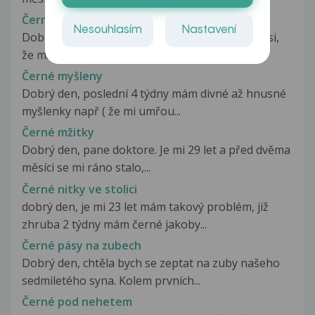
Černé lokty
Nesouhlasím
Nastavení
Dobry den, chtela jsem se poradit. Všimla jsem si,
že mam najednou černé lokty,...
Černé myšleny
Dobrý den, poslední 4 týdny mám divné až hnusné
myšlenky např ( že mi umřou...
Černé mžitky
Dobrý den, pane doktore. Je mi 29 let a před dvěma
měsíci se mi ráno stalo,...
Černé nitky ve stolici
dobrý den, je mi 23 let mám takový problém, již
zhruba 2 týdny mám černé jakoby...
Černé pásy na zubech
Dobrý den, chtěla bych se zeptat na zuby našeho
sedmiletého syna. Kolem prvních...
Černé pod nehetem