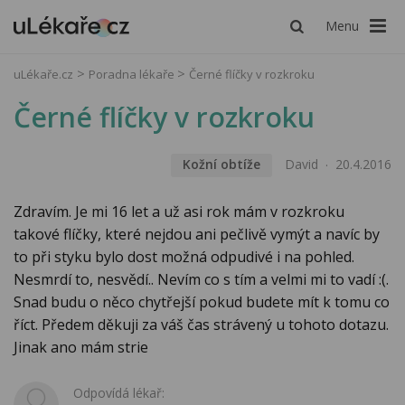
Menu
uLékaře.cz
Poradna lékaře
Černé flíčky v rozkroku
Černé flíčky v rozkroku
Kožní obtíže
David
20.4.2016
Zdravím. Je mi 16 let a už asi rok mám v rozkroku
takové flíčky, které nejdou ani pečlivě vymýt a navíc by
to při styku bylo dost možná odpudivé i na pohled.
Nesmrdí to, nesvědí.. Nevím co s tím a velmi mi to vadí :(.
Snad budu o něco chytřejší pokud budete mít k tomu co
říct. Předem děkuji za váš čas strávený u tohoto dotazu.
Jinak ano mám strie
Odpovídá lékař: