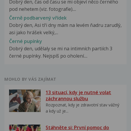
Dobrý den, čas od času se mi objeví něco černého
pod nehetem (viz. fotografie)....
Černě podbarvený vřídek
Dobrý den, Asi tři dny mám na levém ňadru zarudlý,
asi jako hrášek velký,...
Černé pupínky
Dobrý den, udělaly se mi na intimních partiích 3
černé pupínky. Nejspíš po oholení....
MOHLO BY VÁS ZAJÍMAT
13 situací, kdy je nutné volat
záchrannou službu
Rozpoznat, kdy je zdravotní stav vážný
a kdy už je...
Stáhněte si: První pomoc do