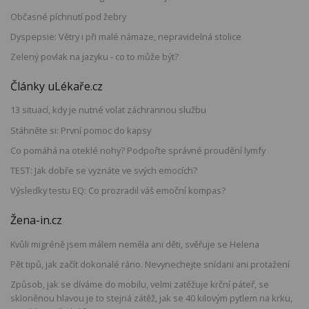
Občasné píchnutí pod žebry
Dyspepsie: Větry i při malé námaze, nepravidelná stolice
Zelený povlak na jazyku - co to může být?
Články uLékaře.cz
13 situací, kdy je nutné volat záchrannou službu
Stáhněte si: První pomoc do kapsy
Co pomáhá na oteklé nohy? Podpořte správné proudění lymfy
TEST: Jak dobře se vyznáte ve svých emocích?
Výsledky testu EQ: Co prozradil váš emoční kompas?
Žena-in.cz
Kvůli migréně jsem málem neměla ani děti, svěřuje se Helena
Pět tipů, jak začít dokonalé ráno. Nevynechejte snídani ani protažení
Způsob, jak se díváme do mobilu, velmi zatěžuje krční páteř, se
skloněnou hlavou je to stejná zátěž, jak se 40 kilovým pytlem na krku,