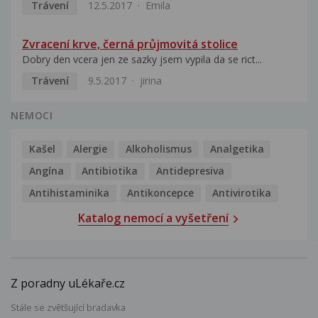
Trávení
12.5.2017
Emila
Zvracení krve, černá průjmovitá stolice
Dobry den vcera jen ze sazky jsem vypila da se rict...
Trávení
9.5.2017
jirina
NEMOCI
Kašel
Alergie
Alkoholismus
Analgetika
Angína
Antibiotika
Antidepresiva
Antihistaminika
Antikoncepce
Antivirotika
Katalog nemocí a vyšetření
Z poradny uLékaře.cz
Stále se zvětšující bradavka