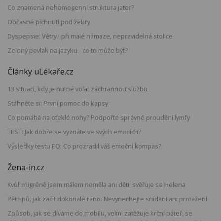
Co znamená nehomogenní struktura jater?
Občasné píchnutí pod žebry
Dyspepsie: Větry i při malé námaze, nepravidelná stolice
Zelený povlak na jazyku - co to může být?
Články uLékaře.cz
13 situací, kdy je nutné volat záchrannou službu
Stáhněte si: První pomoc do kapsy
Co pomáhá na oteklé nohy? Podpořte správné proudění lymfy
TEST: Jak dobře se vyznáte ve svých emocích?
Výsledky testu EQ: Co prozradil váš emoční kompas?
Žena-in.cz
Kvůli migréně jsem málem neměla ani děti, svěřuje se Helena
Pět tipů, jak začít dokonalé ráno. Nevynechejte snídani ani protažení
Způsob, jak se díváme do mobilu, velmi zatěžuje krční páteř, se