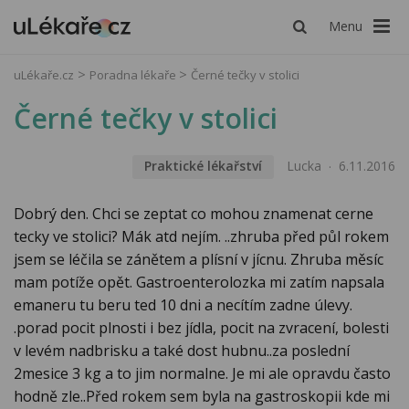
Menu
uLékaře.cz
Poradna lékaře
Černé tečky v stolici
Černé tečky v stolici
Praktické lékařství
Lucka
6.11.2016
Dobrý den. Chci se zeptat co mohou znamenat cerne
tecky ve stolici? Mák atd nejím. ..zhruba před půl rokem
jsem se léčila se zánětem a plísní v jícnu. Zhruba měsíc
mam potíže opět. Gastroenterolozka mi zatím napsala
emaneru tu beru ted 10 dni a necítím zadne úlevy.
.porad pocit plnosti i bez jídla, pocit na zvracení, bolesti
v levém nadbrisku a také dost hubnu..za poslední
2mesice 3 kg a to jim normalne. Je mi ale opravdu často
hodně zle..Před rokem sem byla na gastroskopii kde mi