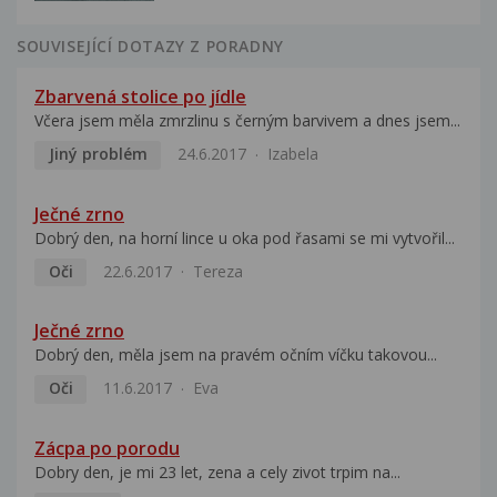
SOUVISEJÍCÍ DOTAZY Z PORADNY
Zbarvená stolice po jídle
Včera jsem měla zmrzlinu s černým barvivem a dnes jsem...
Jiný problém
24.6.2017
Izabela
Ječné zrno
Dobrý den, na horní lince u oka pod řasami se mi vytvořil...
Oči
22.6.2017
Tereza
Ječné zrno
Dobrý den, měla jsem na pravém očním víčku takovou...
Oči
11.6.2017
Eva
Zácpa po porodu
Dobry den, je mi 23 let, zena a cely zivot trpim na...