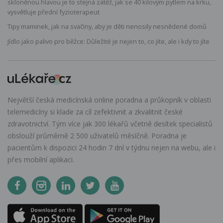
skloněnou hlavou je to stejná zátěž, jak se 40 kilovým pytlem na krku,
vysvětluje přední fyzioterapeut
Tipy maminek, jak na svačiny, aby je děti nenosily nesnědené domů
Jídlo jako palivo pro běžce: Důležité je nejen to, co jíte, ale i kdy to jíte
Největší česká medicínská online poradna a průkopník v oblasti
telemedicíny si klade za cíl zefektivnit a zkvalitnit české
zdravotnictví. Tým více jak 300 lékařů včetně desítek specialistů
obslouží průměrně 2 500 uživatelů měsíčně. Poradna je
pacientům k dispozici 24 hodin 7 dní v týdnu nejen na webu, ale i
přes mobilní aplikaci.