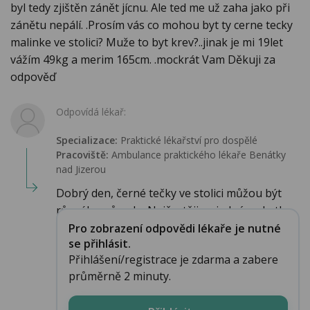
byl tedy zjištěn zánět jícnu. Ale ted me už zaha jako při
zánětu nepálí. .Prosím vás co mohou byt ty cerne tecky
malinke ve stolici? Muže to byt krev?..jinak je mi 19let
vážím 49kg a merim 165cm. .mockrát Vam Děkuji za
odpověď
Odpovídá lékař:
Specializace:
Praktické lékařství pro dospělé
Pracoviště:
Ambulance praktického lékaře Benátky
nad Jizerou
Dobrý den, černé tečky ve stolici můžou být
různého původu. Nejčastěji se jedná o zbytk...
Pro zobrazení odpovědi lékaře je nutné
se přihlásit.
Přihlášení/registrace je zdarma a zabere
průměrně 2 minuty.