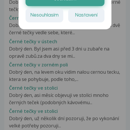
Dobrý den,už asi ca 3 roky,mám v obou očích černé
tečky.Když se například podívám...
Nesouhlasím
Nastavení
Černé tečky v pupíku
Dobrý den, už od mala jsem měla vždy v pupíku dvě
černé tečky vedle sebe, které...
Černé tečky v ústech
Dobrý den. Byl jsem asi před 3 dni u zubaře na
opravě zubů.za dva dny se mi...
Černé tečky v zorném poli
Dobrý den, na levem oku vidim nalou cernou tecku,
ktera se pohybuje, podle toho,...
Černé tečky ve stolici
Dobrý den, asi měsíc objevuji ve stolici mnoho
černých teček (podobných kávovému...
Černé tečky ve stolici
Dobrý den, už několik dní pozoruji, že po vykonání
velké potřeby pozoruji...