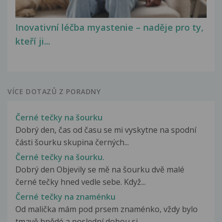
Inovativní léčba myastenie – naděje pro ty,
kteří ji...
VÍCE DOTAZŮ Z PORADNY
Černé tečky na šourku
Dobrý den, čas od času se mi vyskytne na spodní
části šourku skupina černých...
Černé tečky na šourku.
Dobrý den Objevily se mě na šourku dvě malé
černé tečky hned vedle sebe. Když...
Černé tečky na znaménku
Od malička mám pod prsem znaménko, vždy bylo
tmavě hnědé a poslední dobou si...