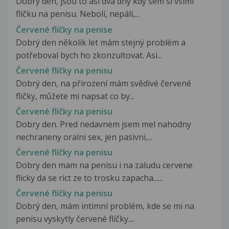
Dobrý den, jsou to asi dva dny kdy sem si všiml
flíčku na penisu. Nebolí, nepálí,...
Červené flíčky na penise
Dobrý den několik let mám stejný problém a
potřeboval bych ho zkonzultovat. Asi...
Červené flíčky na penisu
Dobrý den, na přirození mám svědivé červené
flíčky, můžete mi napsat co by...
Červené flíčky na penisu
Dobry den. Pred nedavnem jsem mel nahodny
nechraneny oralni sex, jen pasivni,...
Červené flíčky na penisu
Dobry den mam na penisu i na zaludu cervene
flicky da se rict ze to trosku zapacha......
Červené flíčky na penisu
Dobrý den, mám intimní problém, kde se mi na
penisu vyskytly červené flíčky....