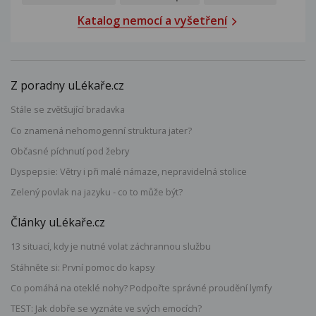
Katalog nemocí a vyšetření
Z poradny uLékaře.cz
Stále se zvětšující bradavka
Co znamená nehomogenní struktura jater?
Občasné píchnutí pod žebry
Dyspepsie: Větry i při malé námaze, nepravidelná stolice
Zelený povlak na jazyku - co to může být?
Články uLékaře.cz
13 situací, kdy je nutné volat záchrannou službu
Stáhněte si: První pomoc do kapsy
Co pomáhá na oteklé nohy? Podpořte správné proudění lymfy
TEST: Jak dobře se vyznáte ve svých emocích?