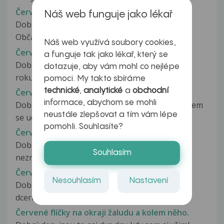
Červené flíčky na kůži na noze
Náš web funguje jako lékař
Dobrý den, chtěla jsem se zeptat na jednu věc.
Občas se mi na nohách (stehna...
Náš web využívá soubory cookies,
Červené flíčky na kůži u dvouletého dítěte
a funguje tak jako lékař, který se
Dobrý den, již před delším časem se synovi (1,5
dotazuje, aby vám mohl co nejlépe
roku) objevily tyto flíčky (viz.příloha)....
pomoci. My takto sbíráme
technické
,
analytické
a
obchodní
Červene flíčky na lýtkach
informace, abychom se mohli
Dobrý den, potřebovala bych poradit predevčírem
neustále zlepšovat a tím vám lépe
se udělali mamině červené flíčky...
pomohli. Souhlasíte?
Červené flíčky na obličeji
Dobry den, můj přítel ma na obličeji v celku
Souhlasím
neznatelne cervene flicky které...
Červené flíčky na obličeji
Nesouhlasím
Nastavení
Dobrý den, prosím chci se zeptat, u 5 měsíční
dcerky se už druhý den objevily...
Červené flíčky na okraji žaludu a kolem něho.