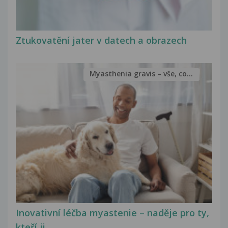
Ztukovatění jater v datech a obrazech
Myasthenia gravis – vše, co...
Inovativní léčba myastenie – naděje pro ty,
kteří ji...