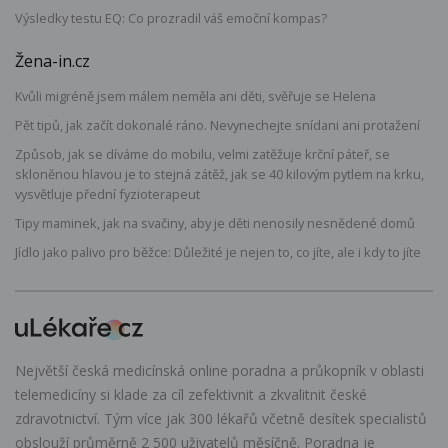
Výsledky testu EQ: Co prozradil váš emoční kompas?
Žena-in.cz
Kvůli migréně jsem málem neměla ani děti, svěřuje se Helena
Pět tipů, jak začít dokonalé ráno. Nevynechejte snídani ani protažení
Způsob, jak se díváme do mobilu, velmi zatěžuje krční páteř, se
skloněnou hlavou je to stejná zátěž, jak se 40 kilovým pytlem na krku,
vysvětluje přední fyzioterapeut
Tipy maminek, jak na svačiny, aby je děti nenosily nesnědené domů
Jídlo jako palivo pro běžce: Důležité je nejen to, co jíte, ale i kdy to jíte
Největší česká medicínská online poradna a průkopník v oblasti
telemedicíny si klade za cíl zefektivnit a zkvalitnit české
zdravotnictví. Tým více jak 300 lékařů včetně desítek specialistů
obslouží průměrně 2 500 uživatelů měsíčně. Poradna je