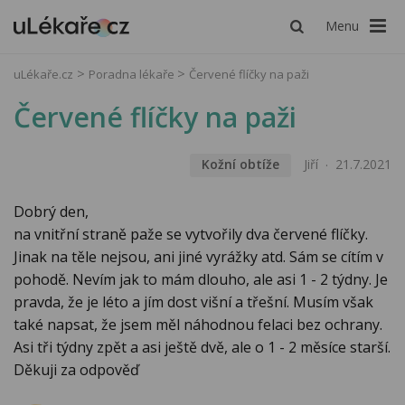
Menu
uLékaře.cz
Poradna lékaře
Červené flíčky na paži
Červené flíčky na paži
Kožní obtíže
Jiří
21.7.2021
Dobrý den,
na vnitřní straně paže se vytvořily dva červené flíčky.
Jinak na těle nejsou, ani jiné vyrážky atd. Sám se cítím v
pohodě. Nevím jak to mám dlouho, ale asi 1 - 2 týdny. Je
pravda, že je léto a jím dost višní a třešní. Musím však
také napsat, že jsem měl náhodnou felaci bez ochrany.
Asi tři týdny zpět a asi ještě dvě, ale o 1 - 2 měsíce starší.
Děkuji za odpověď