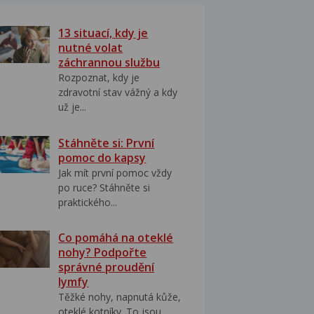
13 situací, kdy je
nutné volat
záchrannou službu
Rozpoznat, kdy je
zdravotní stav vážný a kdy
už je...
Stáhněte si: První
pomoc do kapsy
Jak mít první pomoc vždy
po ruce? Stáhněte si
praktického...
Co pomáhá na oteklé
nohy? Podpořte
správné proudění
lymfy
Těžké nohy, napnutá kůže,
oteklé kotníky. To jsou