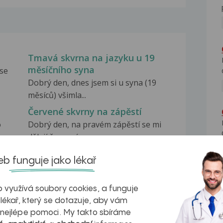
Tmavá skvrna na jazyku u 19
měsíčního syna
 se
Dobrý den, dnes jsem si u syna (19
měsíců) všimla...
Červené skvrny na zápěstí
o
Dobrý den, na pravém zápěstí se mi
dělají červené...
Rýha na jazyku
b funguje jako lékař
Dobrý den, uprostřed jazyka se mi
nove
udělaly červené...
 využívá soubory cookies, a funguje
 lékař, který se dotazuje, aby vám
 nejlépe pomoci. My takto sbíráme