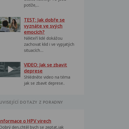
potíže,...
TEST: Jak dobře se
vyznáte ve svých
emocích?
Někteří lidé dokážou
zachovat klid i ve vypjatých
situacích....
VIDEO: Jak se zbavit
deprese
Shlédněte video na téma
jak se zbavit deprese..
UVISEJÍCÍ DOTAZY Z PORADNY
Informace o HPV virech
Dobrý den,chtěl bych se zeptat,jak