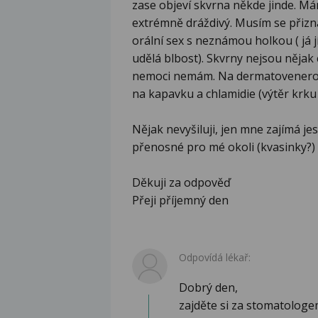
zase objeví skvrna někde jinde. Má
extrémně dráždivý. Musím se přizna
orální sex s neznámou holkou ( já 
udělá blbost). Skvrny nejsou nějak c
nemoci nemám. Na dermatovenerolo
na kapavku a chlamidie (výtěr krku 
Nějak nevyšiluji, jen mne zajímá jest
přenosné pro mé okoli (kvasinky?)
Děkuji za odpověď
Přeji příjemný den
Odpovídá lékař:
Dobrý den,
zajděte si za stomatologe