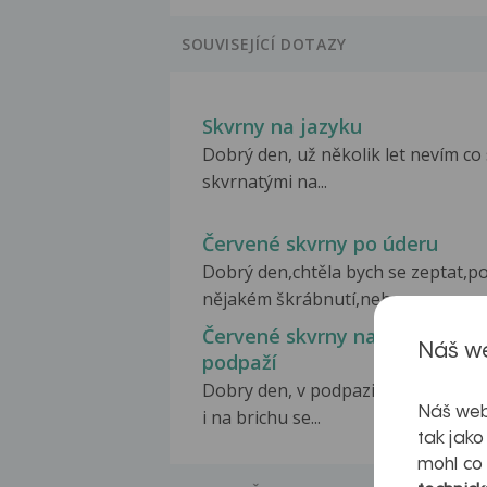
SOUVISEJÍCÍ DOTAZY
Skvrny na jazyku
Dobrý den, už několik let nevím co
skvrnatými na...
Červené skvrny po úderu
Dobrý den,chtěla bych se zeptat,p
nějakém škrábnutí,nebo...
Červené skvrny na břichu, v
Náš we
podpaží
Dobry den, v podpazi obou ruk a 
Náš web
i na brichu se...
tak jako
mohl co