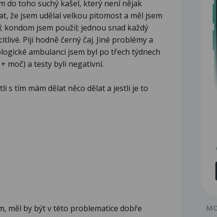
m do toho suchý kašel, který není nějak
t, že jsem udělal velkou pitomost a měl jsem
jí; kondom jsem použil; jednou snad každý
itlivé. Piji hodně černý čaj. Jiné problémy a
gické ambulanci jsem byl po třech týdnech
+ moč) a testy byli negativní.
li s tím mám dělat něco dělat a jestli je to
m, měl by být v této problematice dobře
MO