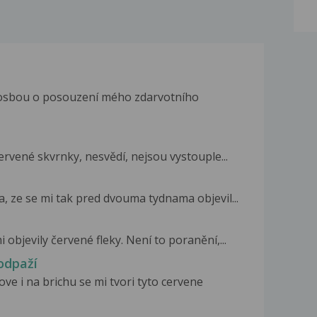
rosbou o posouzení mého zdarvotního
ervené skvrnky, nesvědí, nejsou vystouple...
a, ze se mi tak pred dvouma tydnama objevil...
objevily červené fleky. Není to poranění,...
odpaží
ve i na brichu se mi tvori tyto cervene