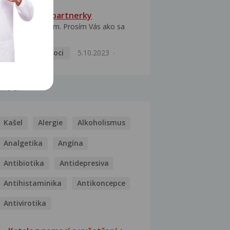
HPV typ 52 u partnerky
Dobrý deň prajem. Prosím Vás ako sa
dá vyliečiť vírus...
Pohlavní nemoci
5.10.2023
MOCI
Kašel
Alergie
Alkoholismus
Analgetika
Angína
Antibiotika
Antidepresiva
Antihistaminika
Antikoncepce
Antivirotika