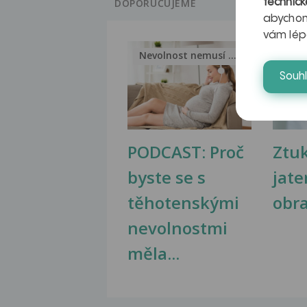
DOPORUČUJEME
technick
abychom
vám lép
Nevolnost nemusí být nutnou...
Jak 
Souh
PODCAST: Proč
Ztu
byste se s
jate
těhotenskými
obr
nevolnostmi
měla...