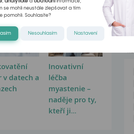
é
,
analytické
a
obchodní
informace,
 se mohli neustále zlepšovat a tím
e pomohli. Souhlasíte?
na zdravá játra?
Myasthenia gravis – vše, co...
lasím
Nesouhlasím
Nastavení
NE
kovatění
Inovativní
r v datech a
léčba
azech
myastenie –
naděje pro ty,
kteří ji...