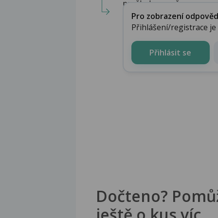
proškolen a mě...
Pro zobrazení odpovědi 
Přihlášení/registrace j
Přihlásit se
Dočteno? Pomů
ještě o kus víc.