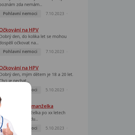
poznám zda nemám...
Pohlavní nemoci
7.10.2023
Očkování na HPV
Dobrý den, do kolika let se mohou
dospělí očkovat na...
Pohlavní nemoci
7.10.2023
Očkování na HPV
Dobrý den, mým dětem je 18 a 20 let.
Chci je nechat...
Pohlavní nemoci
5.10.2023
HPV pozitivní manželka
Dobrý den, manželka po xx letech
přivezla z Východu...
Pohlavní nemoci
5.10.2023