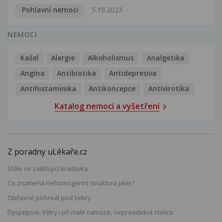
Pohlavní nemoci
5.10.2023
NEMOCI
Kašel
Alergie
Alkoholismus
Analgetika
Angína
Antibiotika
Antidepresiva
Antihistaminika
Antikoncepce
Antivirotika
Katalog nemocí a vyšetření
Z poradny uLékaře.cz
Stále se zvětšující bradavka
Co znamená nehomogenní struktura jater?
Občasné píchnutí pod žebry
Dyspepsie: Větry i při malé námaze, nepravidelná stolice