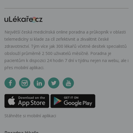
Největší česká medicínská online poradna a průkopník v oblasti
telemedicíny si klade za cíl zefektivnit a zkvalitnit české
zdravotnictví. Tým více jak 300 lékařů včetně desítek specialistů
obslouží průměrně 2 500 uživatelů měsíčně. Poradna je
pacientům k dispozici 24 hodin 7 dní v týdnu nejen na webu, ale i
přes mobilní aplikaci.
Stáhněte si mobilní aplikaci
Poradna lékaře