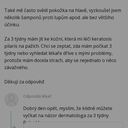
Také mě často svědí pokožka na hlavě, vyzkoušel jsem
několik šamponů proti lupům apod. ale bez většího
účinku.
Za 3 týdny mám jít ke kožní, která mi léčí keratosis
pilaris na pažích. Chci se zeptat, zda mám počkat 3
týdny nebo vyhledat lékaře dříve s mými problémy,
protože mám docela strach, aby se nejednalo o něco
závažného.
Děkuji za odpověď.
Odpovídá lékař:
Dobrý den opět, myslím, že klidně můžete
vyčkat na názor dermatologa za 3 týdny.
Pokud by ...