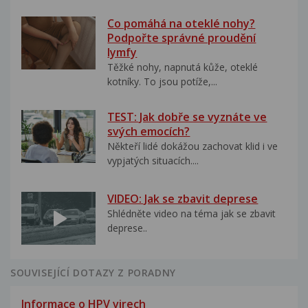
Co pomáhá na oteklé nohy?
Podpořte správné proudění
lymfy
Těžké nohy, napnutá kůže, oteklé
kotníky. To jsou potíže,...
TEST: Jak dobře se vyznáte ve
svých emocích?
Někteří lidé dokážou zachovat klid i ve
vypjatých situacích....
VIDEO: Jak se zbavit deprese
Shlédněte video na téma jak se zbavit
deprese..
SOUVISEJÍCÍ DOTAZY Z PORADNY
Informace o HPV virech