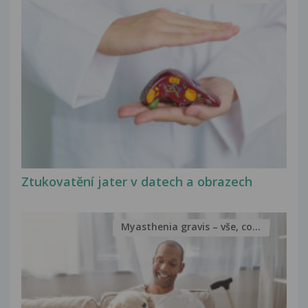
Ztukovatění jater v datech a obrazech
Myasthenia gravis – vše, co...