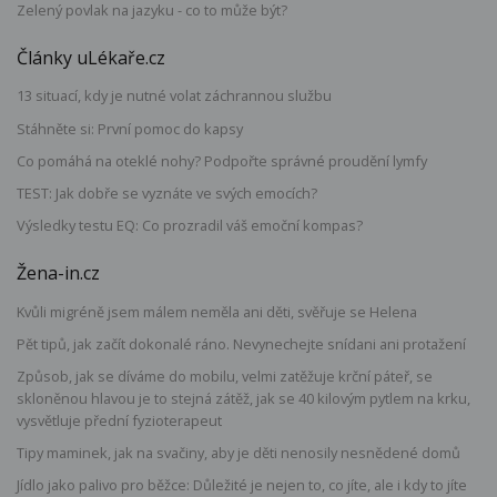
Zelený povlak na jazyku - co to může být?
Články uLékaře.cz
13 situací, kdy je nutné volat záchrannou službu
Stáhněte si: První pomoc do kapsy
Co pomáhá na oteklé nohy? Podpořte správné proudění lymfy
TEST: Jak dobře se vyznáte ve svých emocích?
Výsledky testu EQ: Co prozradil váš emoční kompas?
Žena-in.cz
Kvůli migréně jsem málem neměla ani děti, svěřuje se Helena
Pět tipů, jak začít dokonalé ráno. Nevynechejte snídani ani protažení
Způsob, jak se díváme do mobilu, velmi zatěžuje krční páteř, se
skloněnou hlavou je to stejná zátěž, jak se 40 kilovým pytlem na krku,
vysvětluje přední fyzioterapeut
Tipy maminek, jak na svačiny, aby je děti nenosily nesnědené domů
Jídlo jako palivo pro běžce: Důležité je nejen to, co jíte, ale i kdy to jíte