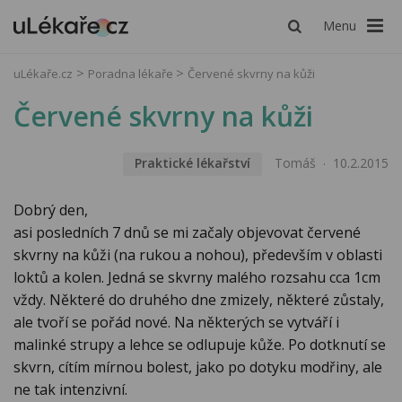
Menu
uLékaře.cz
Poradna lékaře
Červené skvrny na kůži
Červené skvrny na kůži
Praktické lékařství
Tomáš
10.2.2015
Dobrý den,
asi posledních 7 dnů se mi začaly objevovat červené
skvrny na kůži (na rukou a nohou), především v oblasti
loktů a kolen. Jedná se skvrny malého rozsahu cca 1cm
vždy. Některé do druhého dne zmizely, některé zůstaly,
ale tvoří se pořád nové. Na některých se vytváří i
malinké strupy a lehce se odlupuje kůže. Po dotknutí se
skvrn, cítím mírnou bolest, jako po dotyku modřiny, ale
ne tak intenzivní.