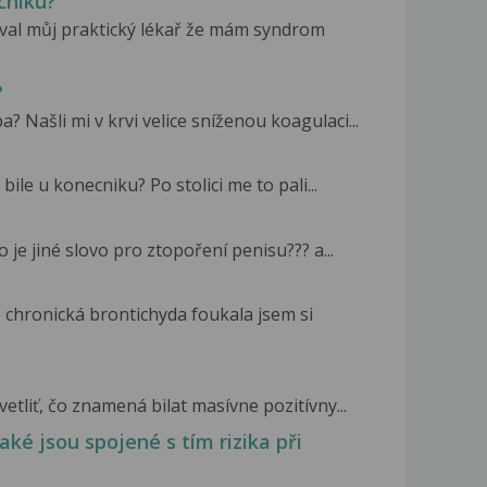
čníku?
val můj praktický lékař že mám syndrom
?
? Našli mi v krvi velice sníženou koagulaci...
bile u konecniku? Po stolici me to pali...
 je jiné slovo pro ztopoření penisu??? a...
a
e chronická brontichyda foukala jsem si
etliť, čo znamená bilat masívne pozitívny...
ké jsou spojené s tím rizika při