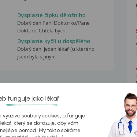
Dysplazie čípku děložního
Dobrý den Paní Doktorko/Pane
Doktore, Chtěla bych...
Dysplazie kyčlí u dospělého
Dobrý den, jeden lékař (u kterého
jsem byla s jiným...
b funguje jako lékař
na zdravá játra?
Myasthenia gravis – vše, co...
 využívá soubory cookies, a funguje
 lékař, který se dotazuje, aby vám
 nejlépe pomoci. My takto sbíráme