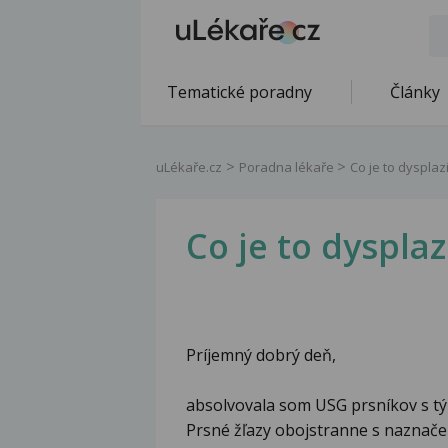
Tematické poradny
Články
uLékaře.cz
Poradna lékaře
Co je to dysplaz
Co je to dysplaz
Príjemný dobrý deň,
absolvovala som USG prsníkov s t
Prsné žľazy obojstranne s naznače