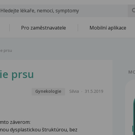
Pro zaměstnavatele
Mobilní aplikace
ie prsu
ie prsu
MO
Gynekologie
Silvia
31.5.2019
ýmto záverom:
nou dysplastickou štruktúrou, bez