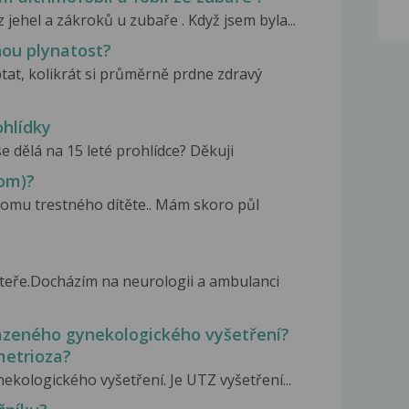
 jehel a zákroků u zubaře . Když jsem byla...
ou plynatost?
ptat, kolikrát si průměrně prdne zdravý
ohlídky
e dělá na 15 leté prohlídce? Děkuji
rom)?
romu trestného dítěte.. Mám skoro půl
áteře.Docházím na neurologii a ambulanci
razeného gynekologického vyšetření?
metrioza?
kologického vyšetření. Je UTZ vyšetření...