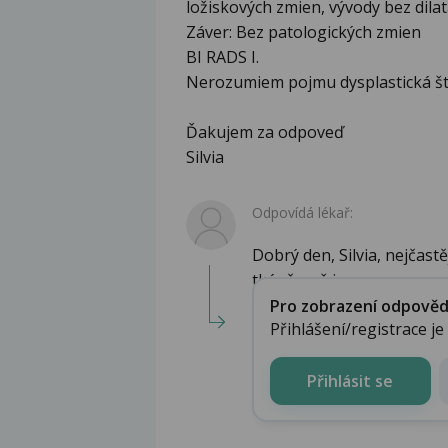
ložiskových zmien, vývody bez dilatá
Záver: Bez patologických zmien
BI RADS I.
Nerozumiem pojmu dysplastická štr
Ďakujem za odpoveď
Silvia
Odpovídá lékař:
Dobrý den, Silvia, nejčast
tkáně, což je na...
Pro zobrazení odpovědi 
Přihlášení/registrace j
Přihlásit se