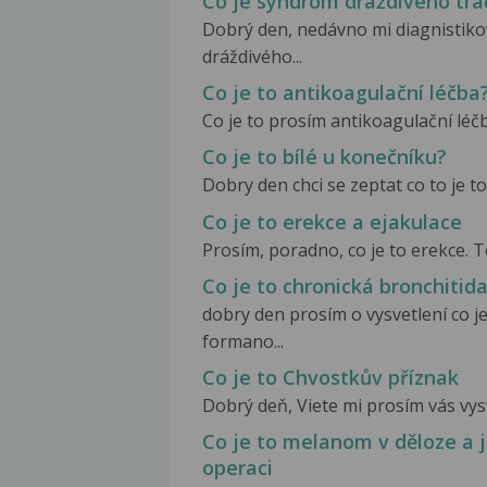
Co je syndrom dráždivého tra
Dobrý den, nedávno mi diagnistiko
dráždivého...
Co je to antikoagulační léčba
Co je to prosím antikoagulační léčba
Co je to bílé u konečníku?
Dobry den chci se zeptat co to je to 
Co je to erekce a ejakulace
Prosím, poradno, co je to erekce. To
Co je to chronická bronchitid
dobry den prosím o vysvetlení co j
formano...
Co je to Chvostkův příznak
Dobrý deň, Viete mi prosím vás vysv
Co je to melanom v děloze a ja
operaci