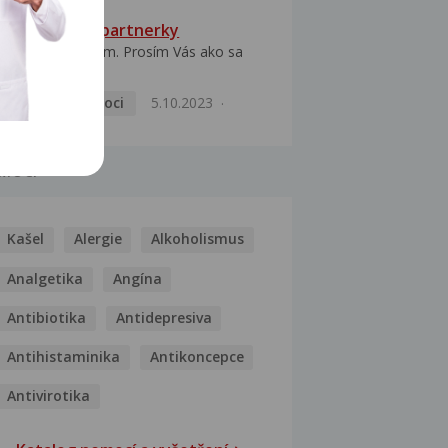
HPV typ 52 u partnerky
Dobrý deň prajem. Prosím Vás ako sa
dá vyliečiť vírus...
Pohlavní nemoci
5.10.2023
MOCI
Kašel
Alergie
Alkoholismus
Analgetika
Angína
Antibiotika
Antidepresiva
Antihistaminika
Antikoncepce
Antivirotika