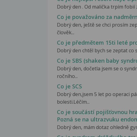
Dobrý den . Od malička trpím fobií z
Co je považováno za nadměrn
Dobrý den, ještě se chci prosím ze
člověk...
Co je předmětem 15ti leté pr
Dobrý den chtěl bych se zeptat co s
Co je SBS (shaken baby synd
Dobrý den, dočetla jsem se o synd
ročního...
Co je SCS
Dobrý den,jsem 5 let po operaci p
bolesti.Léčím...
Co je součástí pojišťovnou h
Pozná se na ultrazvuku endo
Dobrý den, mám dotaz ohledně gyne