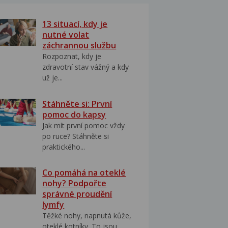
13 situací, kdy je
nutné volat
záchrannou službu
Rozpoznat, kdy je
zdravotní stav vážný a kdy
už je...
Stáhněte si: První
pomoc do kapsy
Jak mít první pomoc vždy
po ruce? Stáhněte si
praktického...
Co pomáhá na oteklé
nohy? Podpořte
správné proudění
lymfy
Těžké nohy, napnutá kůže,
oteklé kotníky. To jsou