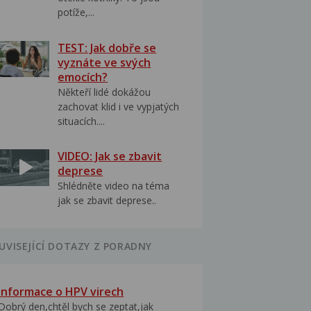
potíže,...
TEST: Jak dobře se
vyznáte ve svých
emocích?
Někteří lidé dokážou
zachovat klid i ve vypjatých
situacích....
VIDEO: Jak se zbavit
deprese
Shlédněte video na téma
jak se zbavit deprese..
UVISEJÍCÍ DOTAZY Z PORADNY
Informace o HPV virech
Dobrý den,chtěl bych se zeptat,jak