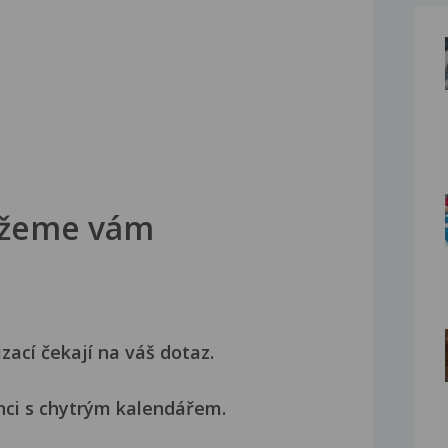
žeme vám
izací čekají na váš dotaz.
nci s chytrým kalendářem.