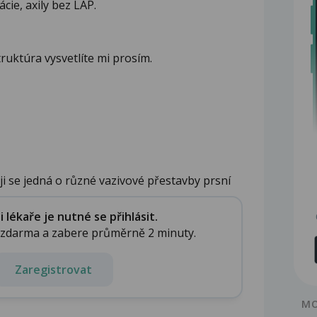
cie, axily bez LAP.
uktúra vysvetlíte mi prosím.
ěji se jedná o různé vazivové přestavby prsní
lékaře je nutné se přihlásit.
e zdarma a zabere průměrně 2 minuty.
Zaregistrovat
MO