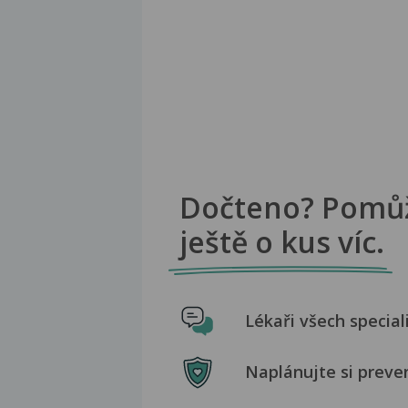
Dočteno? Pomů
ještě o kus víc.
Lékaři všech special
Naplánujte si preve