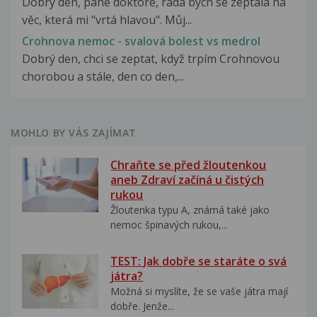
Dobrý den, pane doktore, ráda bych se zeptala na
věc, která mi "vrtá hlavou". Můj...
Crohnova nemoc - svalová bolest vs medrol
Dobrý den, chci se zeptat, když trpím Crohnovou
chorobou a stále, den co den,...
MOHLO BY VÁS ZAJÍMAT
Chraňte se před žloutenkou
aneb Zdraví začíná u čistých
rukou
Žloutenka typu A, známá také jako
nemoc špinavých rukou,...
TEST: Jak dobře se staráte o svá
játra?
Možná si myslíte, že se vaše játra mají
dobře. Jenže...