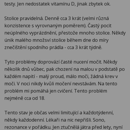
testy. Jen nedostatek vitamínu D, jinak zbytek ok.
Stolice pravidelná. Denně cca 3 krát (velmi různá
konzistence s vyrovnaným poměrem). Častý pocit
neúplného vyprázdnění, přestože mnoho stolice. Někdy
únik malého množsví stolice během dne do míry
znečištění spodního prádla - cca 3 krát týdně.
Tyto problémy doprovází časté nucení močit. Někdy
několik dnů vůbec, pak chození na malou v podstatě po
každém napití - malý proud, málo moči, žádná krev v
moči. V noci nikdy kvůli močení nevstávám. Na tento
problém mi pomáhá jen cvičení. Tento problém
nejméně cca od 18.
Tento stav je občas velmi limitující a každotýdenní,
někdy každodenní. Lékaři na nic nepřišli. Sono,
rezonance v pořádku. Jen ztučnělá játra před lety, nyní