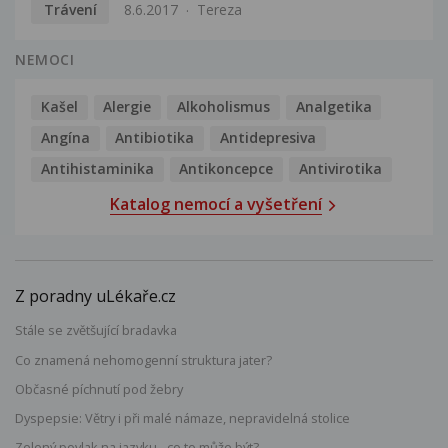
Trávení
8.6.2017
Tereza
NEMOCI
Kašel
Alergie
Alkoholismus
Analgetika
Angína
Antibiotika
Antidepresiva
Antihistaminika
Antikoncepce
Antivirotika
Katalog nemocí a vyšetření
Z poradny uLékaře.cz
Stále se zvětšující bradavka
Co znamená nehomogenní struktura jater?
Občasné píchnutí pod žebry
Dyspepsie: Větry i při malé námaze, nepravidelná stolice
Zelený povlak na jazyku - co to může být?