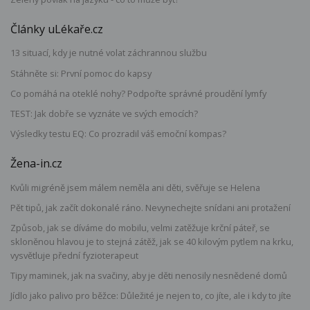
Články uLékaře.cz
13 situací, kdy je nutné volat záchrannou službu
Stáhněte si: První pomoc do kapsy
Co pomáhá na oteklé nohy? Podpořte správné proudění lymfy
TEST: Jak dobře se vyznáte ve svých emocích?
Výsledky testu EQ: Co prozradil váš emoční kompas?
Žena-in.cz
Kvůli migréně jsem málem neměla ani děti, svěřuje se Helena
Pět tipů, jak začít dokonalé ráno. Nevynechejte snídani ani protažení
Způsob, jak se díváme do mobilu, velmi zatěžuje krční páteř, se
skloněnou hlavou je to stejná zátěž, jak se 40 kilovým pytlem na krku,
vysvětluje přední fyzioterapeut
Tipy maminek, jak na svačiny, aby je děti nenosily nesnědené domů
Jídlo jako palivo pro běžce: Důležité je nejen to, co jíte, ale i kdy to jíte