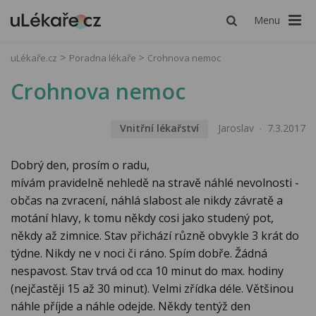
Menu
uLékaře.cz
Poradna lékaře
Crohnova nemoc
Crohnova nemoc
Vnitřní lékařství
Jaroslav
7.3.2017
Dobrý den, prosím o radu,
mívám pravidelně nehledě na stravě náhlé nevolnosti -
občas na zvracení, náhlá slabost ale nikdy závratě a
motání hlavy, k tomu někdy cosi jako studený pot,
někdy až zimnice. Stav přichází různě obvykle 3 krát do
týdne. Nikdy ne v noci či ráno. Spím dobře. Žádná
nespavost. Stav trvá od cca 10 minut do max. hodiny
(nejčastěji 15 až 30 minut). Velmi zřídka déle. Většinou
náhle příjde a náhle odejde. Někdy tentýž den