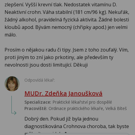
zlepšení. Vyšší krevní tlak. Nedostatek vitamínu D.
Neaktivní crohn. Váha stabilní (181 cm/96 kg). Nekuřák,
žádný alkohol, pravidelná fyzická aktivita. Žádné bolesti
kloubů apod. Bývám nemocný (chřipky apod.) jen velmi
málo.
Prosím o nějakou radu či tipy. Jsem z toho zoufalý. Vím,
proti jiným to zní jako prkotiny, ale především ty
nevolnosti jsou dosti limitující. Děkuji
Odpovídá lékař:
MUDr. Zdeňka Janoušková
Specializace:
Praktické lékařství pro dospělé
Pracoviště:
Ordinace praktického lékaře, Velká Bíteš
Dobrý den. Pokud již byla jednou
diagnostikována Crohnova choroba, tak byste
měl mít pravideln�...