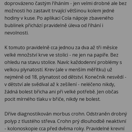
doprovázeno častým říháním - jen velmi drobné ale bez
možnosti ho zastavit trvající většinou kolem jedné
hodiny v kuse. Po aplikaci Cola nápoje zbaveného
bublinek přichází pravidelně úleva od říhání i
nevolnosti.
K tomuto pravidelně cca jednou za dva až tři měsíce
velké množství krve ve stolici - ne jen na papíře. Bez
ohledu na stavu stolice. Navíc každodenní problémy s
velkou plynatostí. Krev (ale v menším měřítku) už
nejméně od 18, plynatost od dětství. Konečník nesvědí -
v dětství ale svědíval až k zešílení - neléčeno nikdy,
žádná bolest břicha ani při velké potřebě. Jen občas
pocit mírného tlaku v břiče, nikdy ne bolest.
Dříve diagnostikován morbus crohn. Odstraněn drobný
polyp z tlustého střeva. Crohn prý dlouhodbě neaktivní
- kolonoskopie cca před dvěma roky. Pravidelné krevní