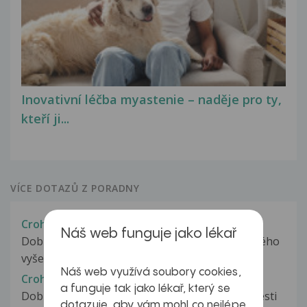
Inovativní léčba myastenie – naděje pro ty,
kteří ji...
VÍCE DOTAZŮ Z PORADNY
Crohnova choroba?
Náš web funguje jako lékař
Dobrý den, měla dotaz ohledně kolonoskopického
vyšetření a výsledků biopsie....
Náš web využívá soubory cookies,
Crohnova chororba
a funguje tak jako lékař, který se
Dobrý den . 27.12 jsem začala mít průjem a bolesti
dotazuje, aby vám mohl co nejlépe