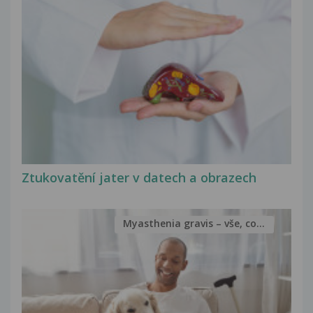
Ztukovatění jater v datech a obrazech
Myasthenia gravis – vše, co...