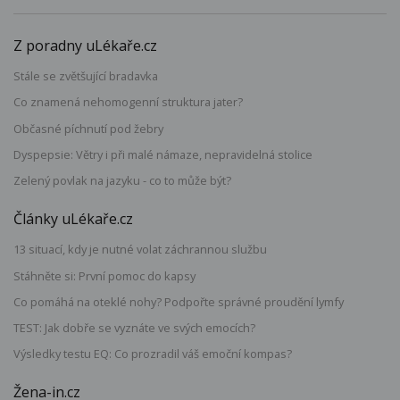
Z poradny uLékaře.cz
Stále se zvětšující bradavka
Co znamená nehomogenní struktura jater?
Občasné píchnutí pod žebry
Dyspepsie: Větry i při malé námaze, nepravidelná stolice
Zelený povlak na jazyku - co to může být?
Články uLékaře.cz
13 situací, kdy je nutné volat záchrannou službu
Stáhněte si: První pomoc do kapsy
Co pomáhá na oteklé nohy? Podpořte správné proudění lymfy
TEST: Jak dobře se vyznáte ve svých emocích?
Výsledky testu EQ: Co prozradil váš emoční kompas?
Žena-in.cz