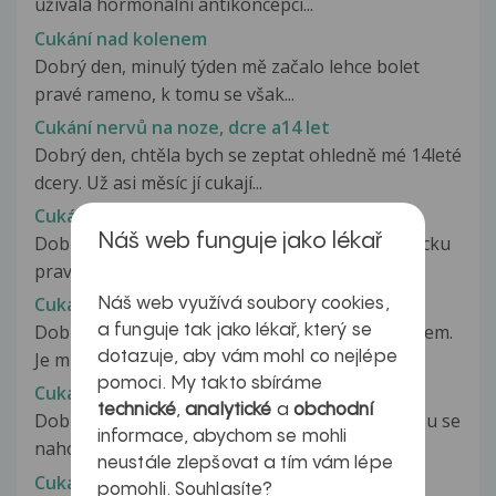
užívala hormonální antikoncepci...
Cukání nad kolenem
Dobrý den, minulý týden mě začalo lehce bolet
pravé rameno, k tomu se však...
Cukání nervů na noze, dcre a14 let
Dobrý den, chtěla bych se zeptat ohledně mé 14leté
dcery. Už asi měsíc jí cukají...
Cukání nervu v prstu
Náš web funguje jako lékař
Dobry den. Uz cca 10 dni mi skube v prostrednicku
prave ruky. Cukani se objevuje...
Cukání nervů, potíže s usínáním
Náš web využívá soubory cookies,
Dobrý den, obracím se na vás se svým problémem.
a funguje tak jako lékař, který se
dotazuje, aby vám mohl co nejlépe
Je mi 20 let a poslední dobou...
pomoci. My takto sbíráme
Cukání očí
technické
,
analytické
a
obchodní
Dobrý den,má dcera (1 rok) má tik v očích. hýbou se
informace, abychom se mohli
nahoru dolů asi 2mm jinak...
neustále zlepšovat a tím vám lépe
Cukání očního víčka
pomohli. Souhlasíte?