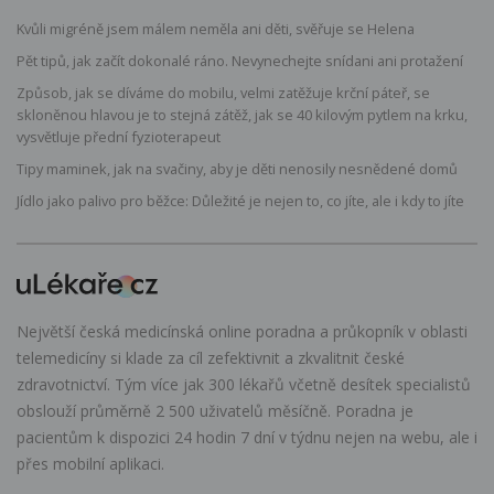
Kvůli migréně jsem málem neměla ani děti, svěřuje se Helena
Pět tipů, jak začít dokonalé ráno. Nevynechejte snídani ani protažení
Způsob, jak se díváme do mobilu, velmi zatěžuje krční páteř, se
skloněnou hlavou je to stejná zátěž, jak se 40 kilovým pytlem na krku,
vysvětluje přední fyzioterapeut
Tipy maminek, jak na svačiny, aby je děti nenosily nesnědené domů
Jídlo jako palivo pro běžce: Důležité je nejen to, co jíte, ale i kdy to jíte
Největší česká medicínská online poradna a průkopník v oblasti
telemedicíny si klade za cíl zefektivnit a zkvalitnit české
zdravotnictví. Tým více jak 300 lékařů včetně desítek specialistů
obslouží průměrně 2 500 uživatelů měsíčně. Poradna je
pacientům k dispozici 24 hodin 7 dní v týdnu nejen na webu, ale i
přes mobilní aplikaci.