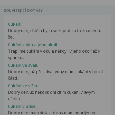
SOUVISEJÍCÍ DOTAZY
Cukání
Dobrý den, chtěla bych se zeptat co to znamená,
že...
Cukání v oku a jeho okolí
Trápí mě cukání v oku a někdy i v jeho okolí až k
spánku....
Cukání ve svalu
Dobrý den, už přes dva týdny mám cukání v horní
části...
Cukání ve víčku
Dobrý den,už několik dní cítím cukani v levým
očním...
Cukání v břiše
Dobry den mam dotaz obcas mam neprijemne