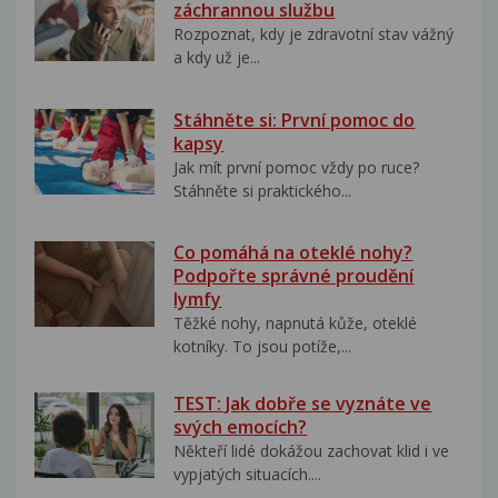
záchrannou službu
Rozpoznat, kdy je zdravotní stav vážný
a kdy už je...
Stáhněte si: První pomoc do
kapsy
Jak mít první pomoc vždy po ruce?
Stáhněte si praktického...
Co pomáhá na oteklé nohy?
Podpořte správné proudění
lymfy
Těžké nohy, napnutá kůže, oteklé
kotníky. To jsou potíže,...
TEST: Jak dobře se vyznáte ve
svých emocích?
Někteří lidé dokážou zachovat klid i ve
vypjatých situacích....