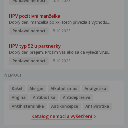
Pohlavní nemoci
5.10.2023
HPV pozitivní manželka
Dobrý den, manželka po xx letech přivezla z Východu...
Pohlavní nemoci
5.10.2023
HPV typ 52 u partnerky
Dobrý deň prajem. Prosím Vás ako sa dá vyliečiť vírus...
Pohlavní nemoci
5.10.2023
NEMOCI
Kašel
Alergie
Alkoholismus
Analgetika
Angína
Antibiotika
Antidepresiva
Antihistaminika
Antikoncepce
Antivirotika
Katalog nemocí a vyšetření