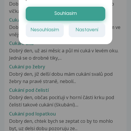
Dobrý den, již asi týden mě trápí cukání horního
víčka u pravého oka. Denně...
Souhlasím
Cukání oka
Dobrý den, již delší dobu mám problém s tlakem ve
Nesouhlasím
Nastavení
vnějším koutku oka, v oku...
Cukání oka
Dobrý den, už asi měsíc a půl mi cuká v levém oku.
Jedná se o drobné tiky,...
Cukání po žebry
Dobrý den, již delší dobu mám cukání svalů pod
žebry na pravé straně, nebolí...
Cukání pod čelistí
Dobrý den, občas pociťuji v horní části krku pod
čelistí takové cukání (škubání)....
Cukání pod lopatkou
Dobry den, chtek bych se zeptat co by to mohlo
byt, uz delsi dobu pozoruju ze...