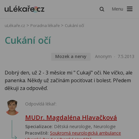
Menu
uLékaře.cz
Poradna lékaře
Cukání očí
Cukání očí
Mozek a nervy
Anonym
7.5.2013
Dobrý den, už 2 - 3 měsíce mi " Cukají" oči. Ne víčko, ale
panenka. Někdy už začínám pociťovat i bolest. Předem
děkuji za odpověď.
Odpovídá lékař:
MUDr. Magdaléna Hlavačková
Specializace:
Dětská neurologie, Neurologie
Pracoviště:
Soukromá neurologická ambulance