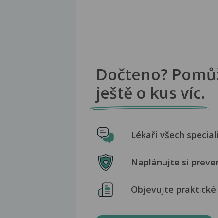
Dočteno? Pomů
ještě o kus víc.
Lékaři všech special
Naplánujte si preve
Objevujte praktické 