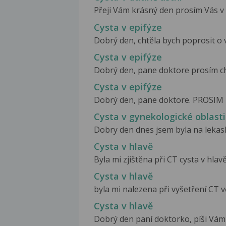
Přeji Vám krásný den prosím Vás v du
Cysta v epifýze
Dobrý den, chtěla bych poprosit o 
Cysta v epifýze
Dobrý den, pane doktore prosím cht
Cysta v epifýze
Dobrý den, pane doktore. PROSIM na 
Cysta v gynekologické oblasti
Dobry den dnes jsem byla na lekaske
Cysta v hlavě
Byla mi zjištěna při CT cysta v hlavě
Cysta v hlavě
byla mi nalezena při vyšetření CT vě
Cysta v hlavě
Dobrý den paní doktorko, píši Vám 