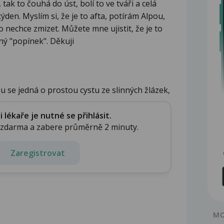
tak to čouhá do úst, bolí to ve tváři a celá
ýden. Myslím si, že je to afta, potírám Alpou,
 nechce zmizet. Můžete mne ujistit, že je to
iný "popínek". Děkuji
 se jedná o prostou cystu ze slinných žlázek,
lékaře je nutné se přihlásit.
e zdarma a zabere průměrně 2 minuty.
Zaregistrovat
MO