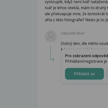
vystouplé, když není tvář natažená, 
tvář je lehce oteklá, mám to druhý t
ale překvapuje mne, že tentokrát to
afta z této fotografie? Nebo je to j
Odpovídá lékař:
Dobrý den, dle mého soudu
kdy se ucpe její výv...
Pro zobrazení odpovědi 
Přihlášení/registrace j
Přihlásit se