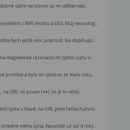
tině ústní na sliznici se mi udělal nad...
vysvětlení z MRI mozku a EEG. Můj neurolog...
ěla bych ještě moc poprosit. Na doplňující...
magnetické rezonanci mi zjistili cystu v...
 prohlice a bylo mi zjisteno ze mam cistu...
, na ORL mi pouze řekl, že je to větší...
tší cysta v hlavě, na ORL jsem řešila hučení...
ohledně mého syna. Neustále už asi 4 roky...