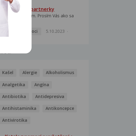
HPV typ 52 u partnerky
Dobrý deň prajem. Prosím Vás ako sa
dá vyliečiť vírus...
Pohlavní nemoci
5.10.2023
MOCI
Kašel
Alergie
Alkoholismus
Analgetika
Angína
Antibiotika
Antidepresiva
Antihistaminika
Antikoncepce
Antivirotika