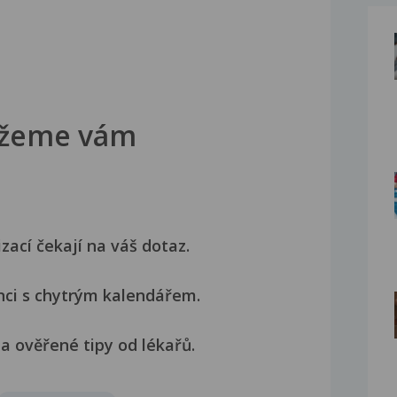
žeme vám
izací čekají na váš dotaz.
nci s chytrým kalendářem.
a ověřené tipy od lékařů.