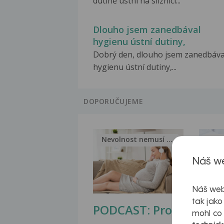
dutině ústní na sliznici...
Dlouho jsem zanedbával
hygienu ústní dutiny,
Dobrý den, dlouho jsem zanedbáva
hygienu ústní dutiny,...
DOPORUČUJEME
Nevolnost nemusí být nutnou...
Jak 
Náš we
Náš web
tak jako
PODCAST: Proč
Ztu
mohl co