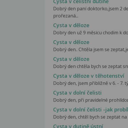
Cysta v čelistní dutině
Dobrý den paní doktorko,jsem 2 de
prořezaná...
Cysta v děloze
Dobry den už 9 měsicu chodim k dokto
Cysta v děloze
Dobrý den.. Chtěla jsem se zeptat,je
Cysta v děloze
Dobrý den chtěla bych se zeptat sn
Cysta v děloze v těhotenství
Dobrý den, jsem přibližně v 6. - 7. t
Cysta v dolní čelisti
Dobrý den, při pravidelné prohlídce
Cysta v dolní čelisti -jak prob
Dobrý den, chtěl bych se zeptat na 
Cysta v dutině ústní