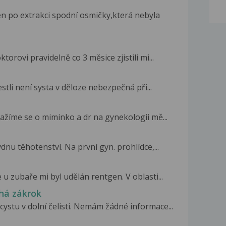
n po extrakci spodní osmičky,která nebyla
rovi pravidelně co 3 měsice zjistili mi...
stli není systa v děloze nebezpečná při...
ažíme se o miminko a dr na gynekologii mě...
ýdnu těhotenství. Na první gyn. prohlídce,...
 u zubaře mi byl udělán rentgen. V oblasti...
íhá zákrok
cystu v dolní čelisti. Nemám žádné informace...