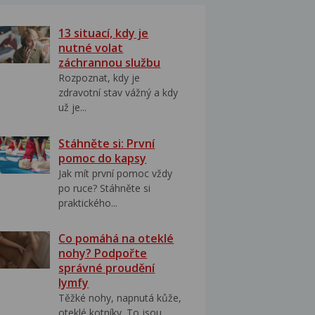
13 situací, kdy je
nutné volat
záchrannou službu
Rozpoznat, kdy je
zdravotní stav vážný a kdy
už je...
Stáhněte si: První
pomoc do kapsy
Jak mít první pomoc vždy
po ruce? Stáhněte si
praktického...
Co pomáhá na oteklé
nohy? Podpořte
správné proudění
lymfy
Těžké nohy, napnutá kůže,
oteklé kotníky. To jsou