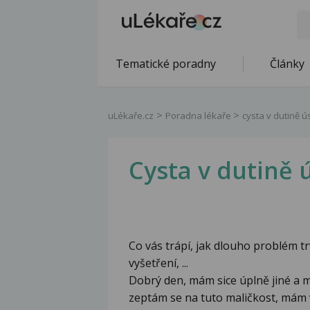
Tematické poradny
Články
uLékaře.cz
Poradna lékaře
cysta v dutině ú
Cysta v dutině 
Co vás trápí, jak dlouho problém tr
vyšetření, ...
Dobrý den, mám sice úplně jiné a 
zeptám se na tuto maličkost, mám v