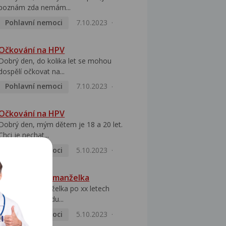
poznám zda nemám...
Pohlavní nemoci
7.10.2023
Očkování na HPV
Dobrý den, do kolika let se mohou
dospělí očkovat na...
Pohlavní nemoci
7.10.2023
Očkování na HPV
Dobrý den, mým dětem je 18 a 20 let.
Chci je nechat...
Pohlavní nemoci
5.10.2023
HPV pozitivní manželka
Dobrý den, manželka po xx letech
přivezla z Východu...
Pohlavní nemoci
5.10.2023