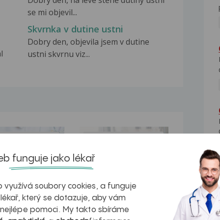
Dobrý den, na levé stěně dutiny ústní
se mi objevil...
Skvrnka v dutine ustni
Dobry den, objevila jsem v dutine
l
ustni skvrnu viz...
na zdravá játra?
Myasthenia gravis – vše, co...
b funguje jako lékař
 využívá soubory cookies, a funguje
 lékař, který se dotazuje, aby vám
kovatění
Inovativní
 nejlépe pomoci. My takto sbíráme