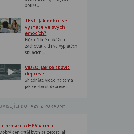
potíže,...
TEST: Jak dobře se
vyznáte ve svých
emocích?
Někteří lidé dokážou
zachovat klid i ve vypjatých
situacích....
VIDEO: Jak se zbavit
deprese
Shlédněte video na téma
jak se zbavit deprese..
UVISEJÍCÍ DOTAZY Z PORADNY
Informace o HPV virech
Dobrý den,chtěl bych se zeptat,jak