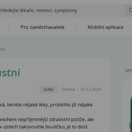
Pro zaměstnavatele
Mobilní aplikace
stní
ústní
MO
Zuby
Denisa
25.12.2020
vá, berete nějaké léky, proběhlo již nějaké
mnohem nepříjemnější zdravotní potíže, ale
 ústech takovouhle bouličku, je to dost