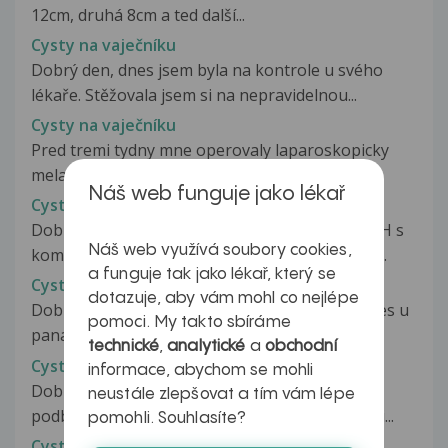
12cm, druhá 8cm a ted další...
Cysty na vaječníku
Dobrý den, dnes jsem byla na kontrole u svého
lékaře. Stěžovala jsem si na nepravidelnou...
Cysty na vaječníku
Pred tremi tydny mne operovaly laparoskopicky
mela jsem na pravem vajecniku...
Náš web funguje jako lékař
Cysty na vaječníku
Dobrý den pane doktore,jsem 3 měsíce po LAVH s
Náš web využívá soubory cookies,
komplikovaným pooperačním průběhem.Třetí...
a funguje tak jako lékař, který se
Cysty na vaječníku
dotazuje, aby vám mohl co nejlépe
Dobrý den, aby toho nebylo málo byla jsem dnes u
pomoci. My takto sbíráme
pana doktora, kdy již nějakou...
technické
,
analytické
a
obchodní
Cysty na vaječníků
informace, abychom se mohli
Dobrý večer,mám dotaz,měla jsem bolesti
neustále zlepšovat a tím vám lépe
podbřišku,byla jsem na ultrazvuk.vyšetřen,řekli...
pomohli. Souhlasíte?
Cysty na vaječníku