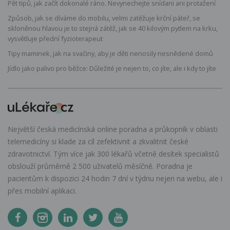
Pět tipů, jak začít dokonalé ráno. Nevynechejte snídani ani protažení
Způsob, jak se díváme do mobilu, velmi zatěžuje krční páteř, se
skloněnou hlavou je to stejná zátěž, jak se 40 kilovým pytlem na krku,
vysvětluje přední fyzioterapeut
Tipy maminek, jak na svačiny, aby je děti nenosily nesnědené domů
Jídlo jako palivo pro běžce: Důležité je nejen to, co jíte, ale i kdy to jíte
Největší česká medicínská online poradna a průkopník v oblasti
telemedicíny si klade za cíl zefektivnit a zkvalitnit české
zdravotnictví. Tým více jak 300 lékařů včetně desítek specialistů
obslouží průměrně 2 500 uživatelů měsíčně. Poradna je
pacientům k dispozici 24 hodin 7 dní v týdnu nejen na webu, ale i
přes mobilní aplikaci.