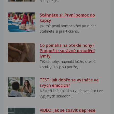
a kdy už je...
Stáhněte si: První pomoc do
kapsy
Jak mít první pomoc vždy po ruce?
Stáhněte si praktického...
Co pomáhá na oteklé nohy?
Podpořte správné proudění
lymfy
Těžké nohy, napnutá kůže, oteklé
kotníky. To jsou potíže,...
TEST: Jak dobře se vyznáte ve
svých emocích?
Někteří lidé dokážou zachovat klid i ve
vypjatých situacích....
VIDEO: Jak se zbavit deprese