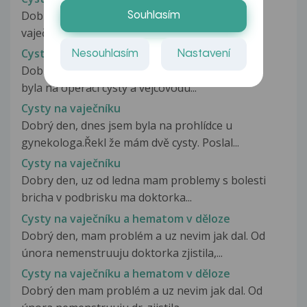
Dobrý den, můj gynekolog mě našel cystu na
Souhlasím
vaječníku a poslal mě na ultrazvuk...
Cysty na vaječníku
Nesouhlasím
Nastavení
Dobry den trpim na cysty na vaječniku ted jsem
byla na operaci cysty a vejcovodu...
Cysty na vaječníku
Dobrý den, dnes jsem byla na prohlídce u
gynekologa.Řekl že mám dvě cysty. Poslal...
Cysty na vaječníku
Dobry den, uz od ledna mam problemy s bolesti
bricha v podbrisku ma doktorka...
Cysty na vaječníku a hematom v děloze
Dobrý den, mam problém a uz nevim jak dal. Od
února nemenstruuju doktorka zjistila,...
Cysty na vaječníku a hematom v děloze
Dobrý den mam problém a uz nevim jak dal. Od