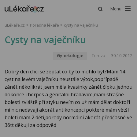
Menu
uLékaře.cz
Poradna lékaře
cysty na vaječníku
Cysty na vaječníku
Gynekologie
Tereza
30.10.2012
Dobrý den chci se zeptat co by to mohlo být?Mám 14
cyst na levém vaječníku neustále výtok,popřípadě
zánět,několikrát jsem měla kvasinky zánět čípku,jednou
dokonce i herpes a genitální bradavice,mám strašné
bolesti zvláště pří styku nevím co už mám dělat doktoři
mi nic nedávají akorát antikoncepci pokteré mám větší
boleti mám 2 děti,porody normální akorát předčasné ve
36tt děkuji za odpověd