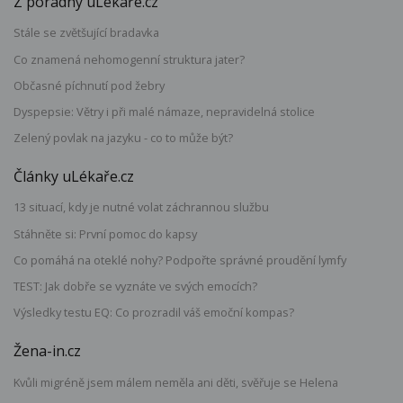
Z poradny uLékaře.cz
Stále se zvětšující bradavka
Co znamená nehomogenní struktura jater?
Občasné píchnutí pod žebry
Dyspepsie: Větry i při malé námaze, nepravidelná stolice
Zelený povlak na jazyku - co to může být?
Články uLékaře.cz
13 situací, kdy je nutné volat záchrannou službu
Stáhněte si: První pomoc do kapsy
Co pomáhá na oteklé nohy? Podpořte správné proudění lymfy
TEST: Jak dobře se vyznáte ve svých emocích?
Výsledky testu EQ: Co prozradil váš emoční kompas?
Žena-in.cz
Kvůli migréně jsem málem neměla ani děti, svěřuje se Helena