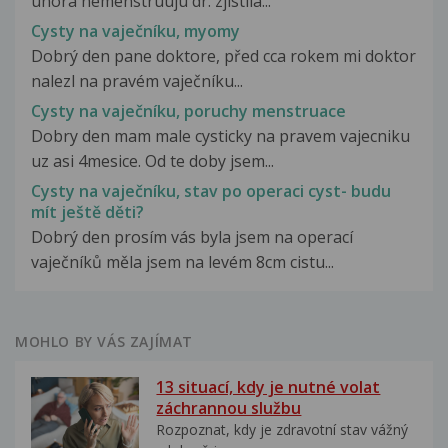
února nemenstruuju dr. zjistila...
Cysty na vaječníku, myomy
Dobrý den pane doktore, před cca rokem mi doktor
nalezl na pravém vaječníku...
Cysty na vaječníku, poruchy menstruace
Dobry den mam male cysticky na pravem vajecniku
uz asi 4mesice. Od te doby jsem...
Cysty na vaječníku, stav po operaci cyst- budu
mít ještě děti?
Dobrý den prosím vás byla jsem na operací
vaječníků měla jsem na levém 8cm cistu...
MOHLO BY VÁS ZAJÍMAT
13 situací, kdy je nutné volat
záchrannou službu
Rozpoznat, kdy je zdravotní stav vážný