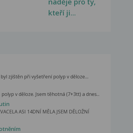
naděje pro ty,
kteří ji...
l zjištěn při vyšetření polyp v děloze....
polyp v děloze. Jsem těhotná (7+3tt) a dnes...
utin
KVACELA ASI 14DNÍ MĚLA JSEM DĚLOŽNÍ
hotněním