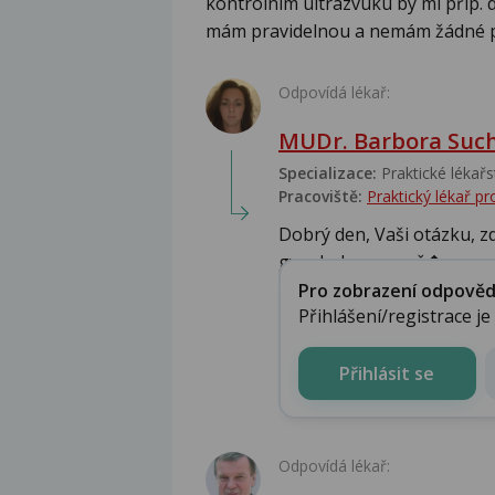
kontrolním ultrazvuku by mi příp. d
mám pravidelnou a nemám žádné pot
Odpovídá lékař:
MUDr. Barbora Suc
Specializace:
Praktické lékařs
Pracoviště:
Praktický lékař 
Dobrý den, Vaši otázku, zd
gynekolog - z naš�...
Pro zobrazení odpovědi 
Přihlášení/registrace j
Přihlásit se
Odpovídá lékař: