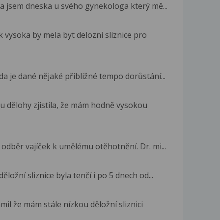
la jsem dneska u svého gynekologa který mě...
 vysoka by mela byt delozni sliznice pro
da je dané nějaké přibližné tempo dorůstání...
u dělohy zjistila, že mám hodně vysokou
odběr vajíček k umělému otěhotnění. Dr. mi...
ložní sliznice byla tenčí i po 5 dnech od...
l že mám stále nízkou děložní sliznici