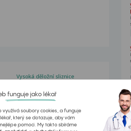
Vysoká děložní sliznice
Dobrý den,včera mi byla naměřena
vysoká děložní sliznice...
b funguje jako lékař
NE
Ashermannův syndrom
 využívá soubory cookies, a funguje
Ashermannův syndrom a nízká
 lékař, který se dotazuje, aby vám
děložní sliznice - chtěli...
 nejlépe pomoci. My takto sbíráme