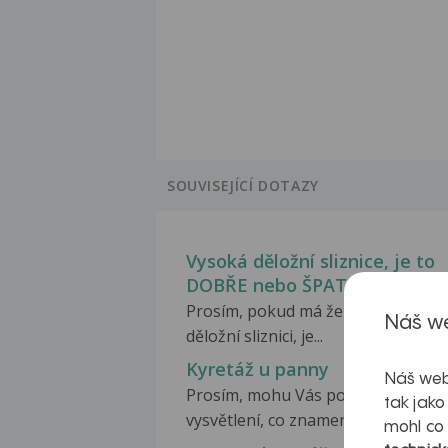
SOUVISEJÍCÍ DOTAZY
Vysoká děložní sliznice, je to
DOBŘE nebo ŠPATNĚ?
Prosím, pokud má žena vysokou
Náš we
děložní sliznici, je...
Kyretáž u panny
Náš web
Prosím, mohu Vás požádat o
tak jako
vysvětlení, co znamená kyretáž...
mohl co