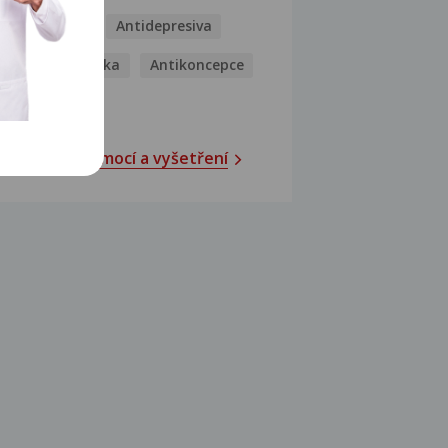
Antibiotika
Antidepresiva
Antihistaminika
Antikoncepce
Antivirotika
Katalog nemocí a vyšetření