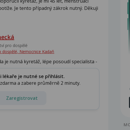
oporučil kyretáž, je mi 45 let, menstruaci
íže. Je tento případný zákrok nutný. Děkuji
hecká
tví pro dospělé
pro dospělé, Nemocnice Kadaň
a je nutná kyretáž, lépe posoudí specialista -
lékaře je nutné se přihlásit.
e zdarma a zabere průměrně 2 minuty.
Zaregistrovat
MO