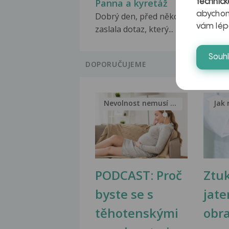
Panna a kyretáž
technick
abychom
Dobrý den, před několika dny jsem
vám lép
zaslala dotaz, který...
Souh
DOPORUČUJEME
Nevolnost nemusí být nutnou...
Jak 
PODCAST: Proč
Ztu
byste se s
jate
těhotenskými
obr