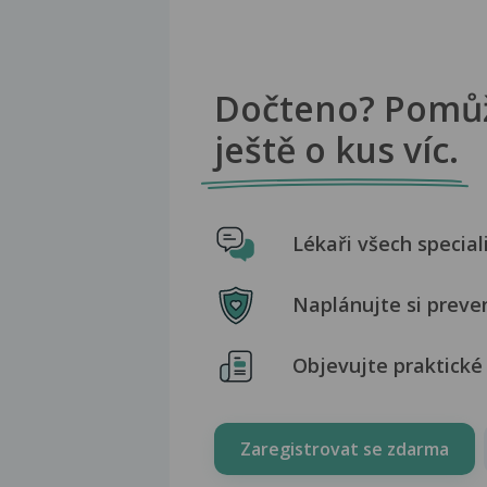
Dočteno? Pomů
ještě o kus víc.
Lékaři všech special
Naplánujte si preve
Objevujte praktické 
Zaregistrovat se zdarma