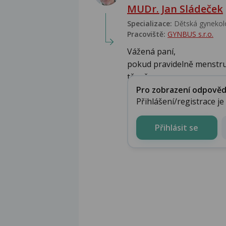
MUDr. Jan Sládeček
Specializace:
Dětská gynekolo
Pracoviště:
GYNBUS s.r.o.
Vážená paní,
pokud pravidelně menstru
těsně po mens...
Pro zobrazení odpovědi 
Přihlášení/registrace j
Přihlásit se