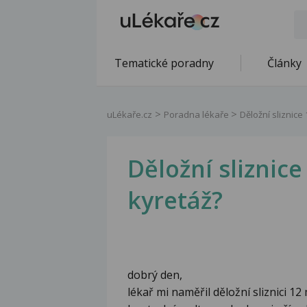
Tematické poradny
Články
uLékaře.cz
Poradna lékaře
Děložní sliznice
Děložní sliznic
kyretáž?
dobrý den,
lékař mi naměřil děložní sliznici 12