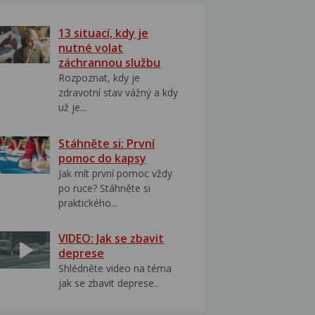
13 situací, kdy je
nutné volat
záchrannou službu
Rozpoznat, kdy je
zdravotní stav vážný a kdy
už je...
Stáhněte si: První
pomoc do kapsy
Jak mít první pomoc vždy
po ruce? Stáhněte si
praktického...
VIDEO: Jak se zbavit
deprese
Shlédněte video na téma
jak se zbavit deprese..