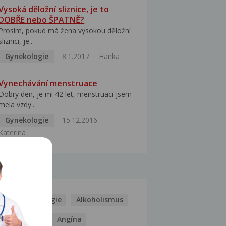
Vysoká děložní sliznice, je to
DOBŘE nebo ŠPATNĚ?
Prosím, pokud má žena vysokou děložní
sliznici, je...
Gynekologie
8.1.2017
Hanka
Vynechávání menstruace
Dobry den, je mi 42 let, menstruaci jsem
mela vzdy...
Gynekologie
15.12.2016
Katerina
MOCI
Kašel
Alergie
Alkoholismus
Analgetika
Angína