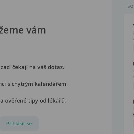
SO
žeme vám
izací čekají na váš dotaz.
nci s chytrým kalendářem.
a ověřené tipy od lékařů.
Přihlásit se