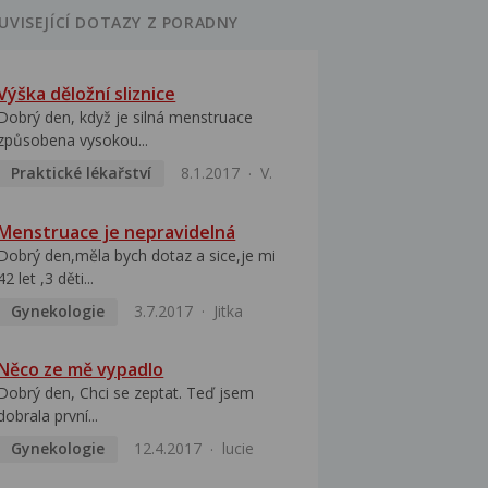
UVISEJÍCÍ DOTAZY Z PORADNY
Výška děložní sliznice
Dobrý den, když je silná menstruace
způsobena vysokou...
Praktické lékařství
8.1.2017
V.
Menstruace je nepravidelná
Dobrý den,měla bych dotaz a sice,je mi
42 let ,3 děti...
Gynekologie
3.7.2017
Jitka
Něco ze mě vypadlo
Dobrý den, Chci se zeptat. Teď jsem
dobrala první...
Gynekologie
12.4.2017
lucie