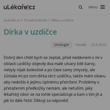
Menu
uLékaře.cz
Poradna lékaře
dírka v uzdičce
Dírka v uzdičce
Urologie
misakk
23.6.2010
Dobrý den chtěl bych se zeptat, před nedávnem s mi v
oblasti uzdičky objevily dva malé utvary bílé barvy,
nebyly nijak bolestivé a po čase samy zmyzely, ale
zůstala mi po tom dírka skrz uzdičku, takže mám obavu
aby nedošlo k jejímu úplnému přetržení. Problémy s
přetažením předkožky nemám, ale netuším, jaký
lékařský obor se na tohle specializuje a kam s tím jít a
jak to dále řešit. Děkuji za odpověď.