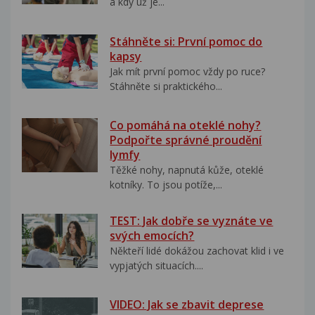
a kdy už je...
Stáhněte si: První pomoc do
kapsy
Jak mít první pomoc vždy po ruce?
Stáhněte si praktického...
Co pomáhá na oteklé nohy?
Podpořte správné proudění
lymfy
Těžké nohy, napnutá kůže, oteklé
kotníky. To jsou potíže,...
TEST: Jak dobře se vyznáte ve
svých emocích?
Někteří lidé dokážou zachovat klid i ve
vypjatých situacích....
VIDEO: Jak se zbavit deprese