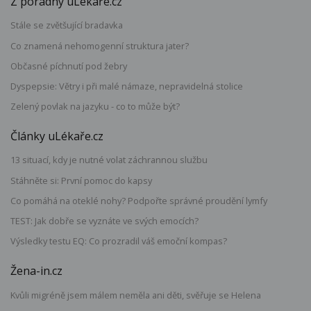
Z poradny uLékaře.cz
Stále se zvětšující bradavka
Co znamená nehomogenní struktura jater?
Občasné píchnutí pod žebry
Dyspepsie: Větry i při malé námaze, nepravidelná stolice
Zelený povlak na jazyku - co to může být?
Články uLékaře.cz
13 situací, kdy je nutné volat záchrannou službu
Stáhněte si: První pomoc do kapsy
Co pomáhá na oteklé nohy? Podpořte správné proudění lymfy
TEST: Jak dobře se vyznáte ve svých emocích?
Výsledky testu EQ: Co prozradil váš emoční kompas?
Žena-in.cz
Kvůli migréně jsem málem neměla ani děti, svěřuje se Helena