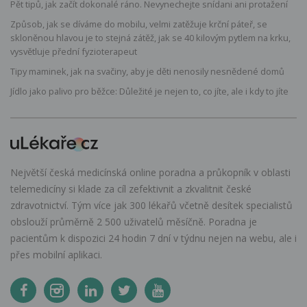
Pět tipů, jak začít dokonalé ráno. Nevynechejte snídani ani protažení
Způsob, jak se díváme do mobilu, velmi zatěžuje krční páteř, se
skloněnou hlavou je to stejná zátěž, jak se 40 kilovým pytlem na krku,
vysvětluje přední fyzioterapeut
Tipy maminek, jak na svačiny, aby je děti nenosily nesnědené domů
Jídlo jako palivo pro běžce: Důležité je nejen to, co jíte, ale i kdy to jíte
Největší česká medicínská online poradna a průkopník v oblasti
telemedicíny si klade za cíl zefektivnit a zkvalitnit české
zdravotnictví. Tým více jak 300 lékařů včetně desítek specialistů
obslouží průměrně 2 500 uživatelů měsíčně. Poradna je
pacientům k dispozici 24 hodin 7 dní v týdnu nejen na webu, ale i
přes mobilní aplikaci.